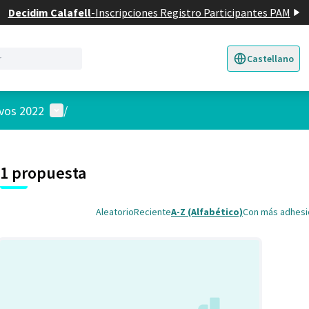
Decidim Calafell
-
Inscripciones Registro Participantes PAM
Castellano
Triar la llengua
E
Menú de usuario
ivos 2022
/
 el mapa
nte elemento es un mapa que presenta los componentes de esta pág
1 propuesta
Aleatorio
Reciente
A-Z (Alfabético)
Con más adhes