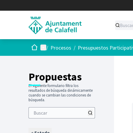
Inicio
Menú principal
/
Procesos
/
Presupuestos Participat
Saltar
El siguie
+
−
Propuestas
El siguiente formulario filtra los
resultados de búsqueda dinámicamente
cuando se cambian las condiciones de
búsqueda.
Estado