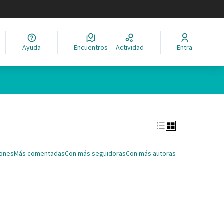
legir el idioma
Ayuda
Encuentros
Actividad
Entra
Leaflet
|
©
HERE maps
ina como puntos en el mapa. El elemento se puede utilizar con un 
iones
Más comentadas
Con más seguidoras
Con más autoras