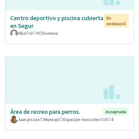
Centro deportivo y piscina cubierta
En
avaluació
en Segur
Alba
0
0
Esmena
Área de recreo para perros.
Acceptada
Juan picazo
Municipi
Espai per mascotes
0
4