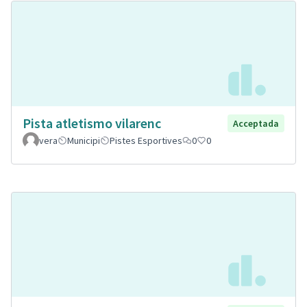
Pista atletismo vilarenc
Acceptada
vera
Municipi
Pistes Esportives
0
0