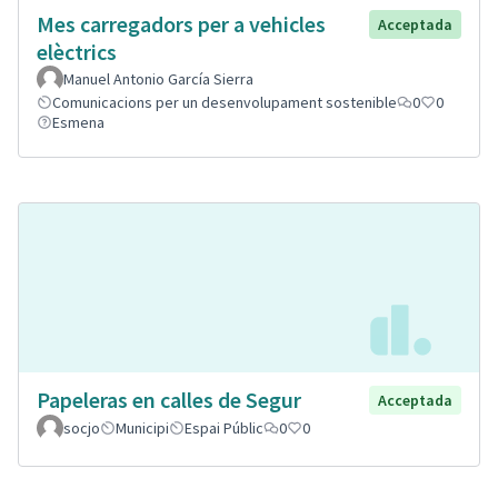
Mes carregadors per a vehicles
Acceptada
elèctrics
Manuel Antonio García Sierra
Comunicacions per un desenvolupament sostenible
0
0
Esmena
Papeleras en calles de Segur
Acceptada
socjo
Municipi
Espai Públic
0
0