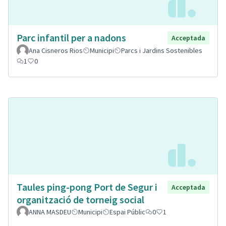
Parc infantil per a nadons
Acceptada
Ana Cisneros Rios
Municipi
Parcs i Jardins Sostenibles
1
0
Taules ping-pong Port de Segur i
Acceptada
organització de torneig social
ANNA MASDEU
Municipi
Espai Públic
0
1