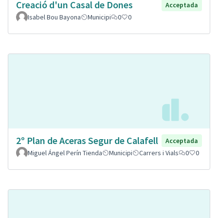
Creació d'un Casal de Dones
Acceptada
Isabel Bou Bayona
Municipi
0
0
2º Plan de Aceras Segur de Calafell
Acceptada
Miguel Ángel Perín Tienda
Municipi
Carrers i Vials
0
0