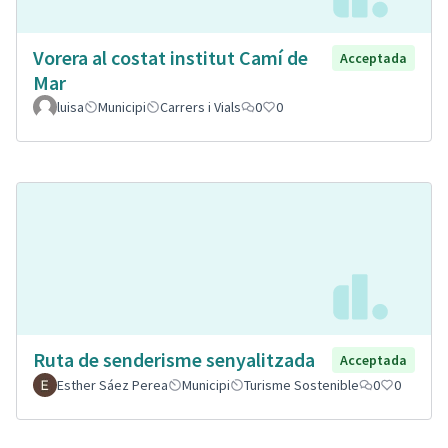
Vorera al costat institut Camí de
Acceptada
Mar
luisa
Municipi
Carrers i Vials
0
0
Ruta de senderisme senyalitzada
Acceptada
Esther Sáez Perea
Municipi
Turisme Sostenible
0
0