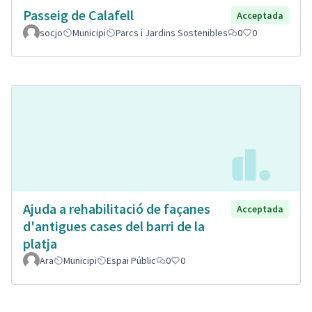
Passeig de Calafell
Acceptada
socjo
Municipi
Parcs i Jardins Sostenibles
0
0
Ajuda a rehabilitació de façanes
Acceptada
d'antigues cases del barri de la
platja
Ara
Municipi
Espai Públic
0
0