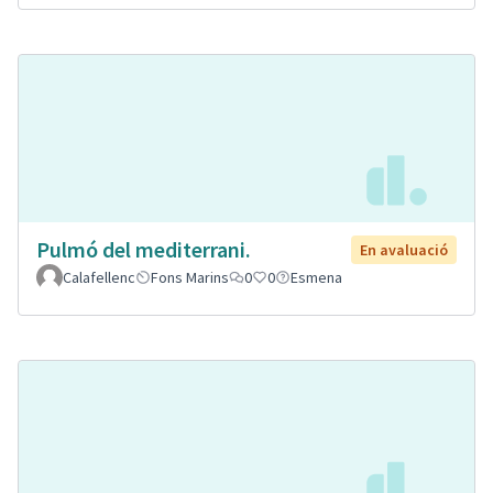
Pulmó del mediterrani.
En avaluació
Calafellenc
Fons Marins
0
0
Esmena