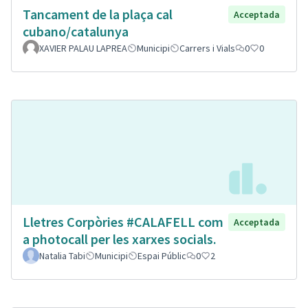
Tancament de la plaça cal
Acceptada
cubano/catalunya
XAVIER PALAU LAPREA
Municipi
Carrers i Vials
0
0
Lletres Corpòries #CALAFELL com
Acceptada
a photocall per les xarxes socials.
Natalia Tabi
Municipi
Espai Públic
0
2