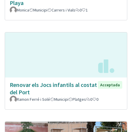
Playa
Monica
Municipi
Carrers i Vials
0
1
Renovar els Jocs infantils al costat
Acceptada
del Port
Ramon Ferré i Solé
Municipi
Platges
0
0