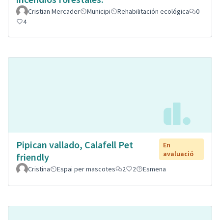
Cristian Mercader
Municipi
Rehabilitación ecológica
0
4
Pipican vallado, Calafell Pet
En
avaluació
friendly
Cristina
Espai per mascotes
2
2
Esmena