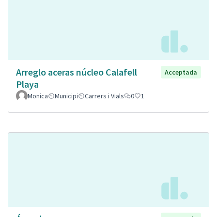
Arreglo aceras núcleo Calafell
Acceptada
Playa
Monica
Municipi
Carrers i Vials
0
1