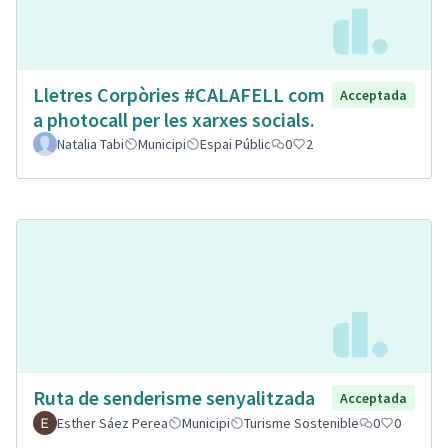
Lletres Corpòries #CALAFELL com
Acceptada
a photocall per les xarxes socials.
Natalia Tabi
Municipi
Espai Públic
0
2
Ruta de senderisme senyalitzada
Acceptada
Esther Sáez Perea
Municipi
Turisme Sostenible
0
0