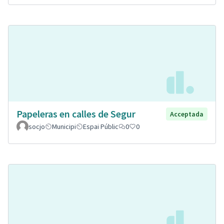
Papeleras en calles de Segur
Acceptada
socjo
Municipi
Espai Públic
0
0