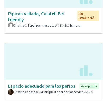
Pipican vallado, Calafell Pet
En
avaluació
friendly
Cristina
Espai per mascotes
2
2
Esmena
Espacio adecuado para los perros
Acceptada
Cristina Casañas
Municipi
Espai per mascotes
1
1