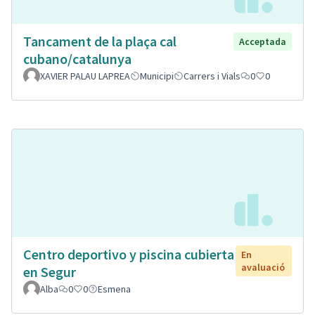
Tancament de la plaça cal
Acceptada
cubano/catalunya
XAVIER PALAU LAPREA
Municipi
Carrers i Vials
0
0
Centro deportivo y piscina cubierta
En
avaluació
en Segur
Alba
0
0
Esmena