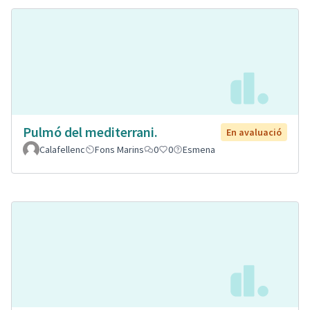
Pulmó del mediterrani.
En avaluació
Calafellenc
Fons Marins
0
0
Esmena