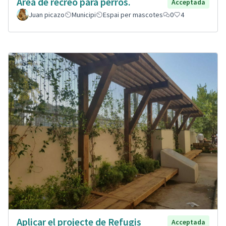
Área de recreo para perros.
Acceptada
Juan picazo
Municipi
Espai per mascotes
0
4
Aplicar el projecte de Refugis
Acceptada