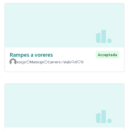
Rampes a voreres
Acceptada
socjo
Municipi
Carrers i Vials
0
0