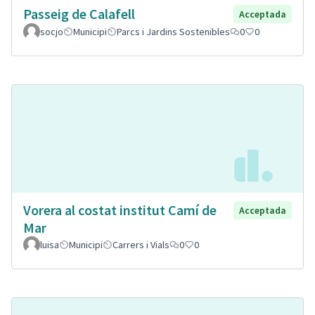
Passeig de Calafell
Acceptada
socjo
Municipi
Parcs i Jardins Sostenibles
0
0
Vorera al costat institut Camí de
Acceptada
Mar
luisa
Municipi
Carrers i Vials
0
0