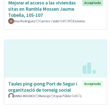
Mejorar el acceso a las viviendas
Acceptada
sitas en Rambla Mossen Jaume
Tobella, 105-107
Ana Rodriguez
Carrers i Vials
0
0
Esmena
Taules ping-pong Port de Segur i
Acceptada
organització de torneig social
ANNA MASDEU
Municipi
Espai Públic
0
1