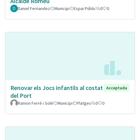
Alcalde Romeu
Daniel Fernandez
Municipi
Espai Públic
0
0
Renovar els Jocs infantils al costat
Acceptada
del Port
Ramon Ferré i Solé
Municipi
Platges
0
0