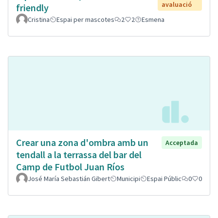
avaluació
friendly
Cristina
Espai per mascotes
2
2
Esmena
Crear una zona d'ombra amb un
Acceptada
tendall a la terrassa del bar del
Camp de Futbol Juan Ríos
José María Sebastián Gibert
Municipi
Espai Públic
0
0