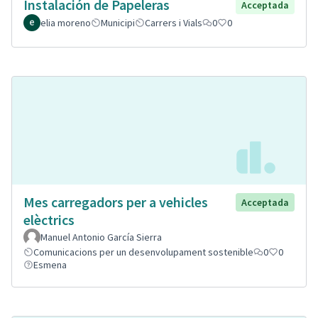
Instalación de Papeleras
Acceptada
elia moreno
Municipi
Carrers i Vials
0
0
Mes carregadors per a vehicles
Acceptada
elèctrics
Manuel Antonio García Sierra
Comunicacions per un desenvolupament sostenible
0
0
Esmena