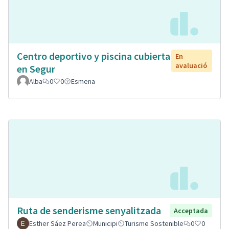
Centro deportivo y piscina cubierta
En
avaluació
en Segur
Alba
0
0
Esmena
Ruta de senderisme senyalitzada
Acceptada
Esther Sáez Perea
Municipi
Turisme Sostenible
0
0