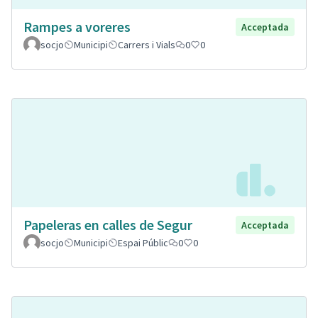
Rampes a voreres
Acceptada
socjo
Municipi
Carrers i Vials
0
0
Papeleras en calles de Segur
Acceptada
socjo
Municipi
Espai Públic
0
0