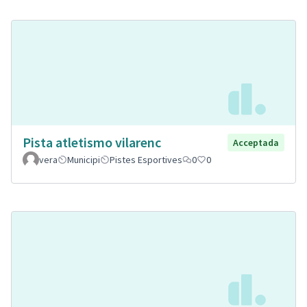
Pista atletismo vilarenc
Acceptada
vera
Municipi
Pistes Esportives
0
0