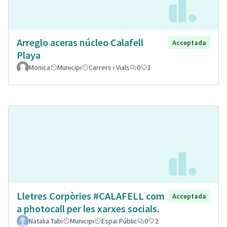
Arreglo aceras núcleo Calafell
Acceptada
Playa
Monica
Municipi
Carrers i Vials
0
1
Lletres Corpòries #CALAFELL com
Acceptada
a photocall per les xarxes socials.
Natalia Tabi
Municipi
Espai Públic
0
2