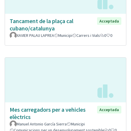
Tancament de la plaça cal
Acceptada
cubano/catalunya
XAVIER PALAU LAPREA
Municipi
Carrers i Vials
0
0
Mes carregadors per a vehicles
Acceptada
elèctrics
Manuel Antonio García Sierra
Municipi
Comunicacions per un desenvolupament sostenible
0
0