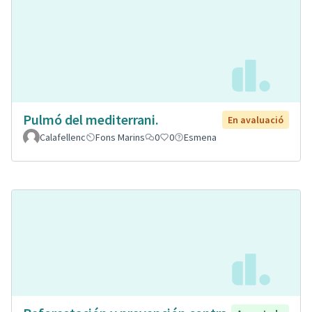
Pulmó del mediterrani.
En avaluació
Calafellenc
Fons Marins
0
0
Esmena