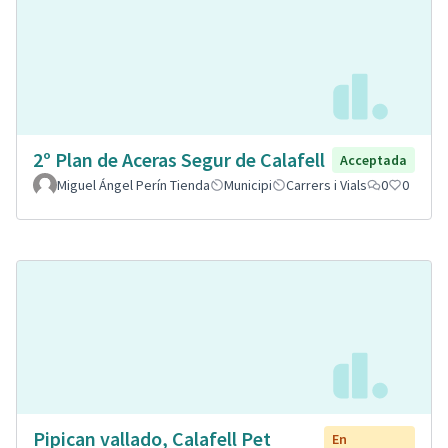
2º Plan de Aceras Segur de Calafell
Acceptada
Miguel Ángel Perín Tienda
Municipi
Carrers i Vials
0
0
Pipican vallado, Calafell Pet
En