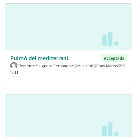
Pulmó del mediterrani.
Acceptada
Clemente Salguero Fernandez
Municipi
Fons Marins
0
11