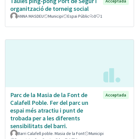
Taules ping-pong Port de Segur i
Acceptada
organització de torneig social
ANNA MASDEU
Municipi
Espai Públic
0
1
Parc de la Masia de la Font de
Acceptada
Calafell Poble. Fer del parc un
espai més atractiu i punt de
trobada per a les diferents
sensibilitats del barri.
Barri Calafell poble. Masia de la Font
Municipi