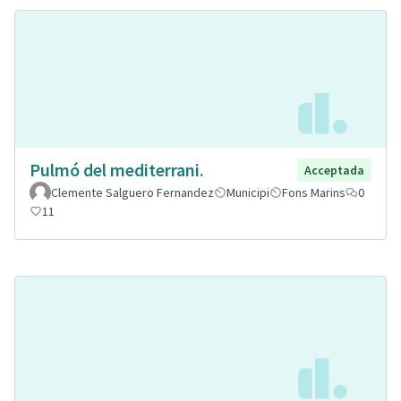
Pulmó del mediterrani.
Acceptada
Clemente Salguero Fernandez
Municipi
Fons Marins
0
11