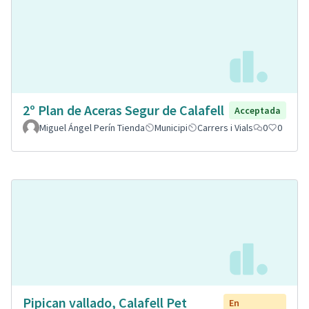
2º Plan de Aceras Segur de Calafell
Acceptada
Miguel Ángel Perín Tienda
Municipi
Carrers i Vials
0
0
Pipican vallado, Calafell Pet
En