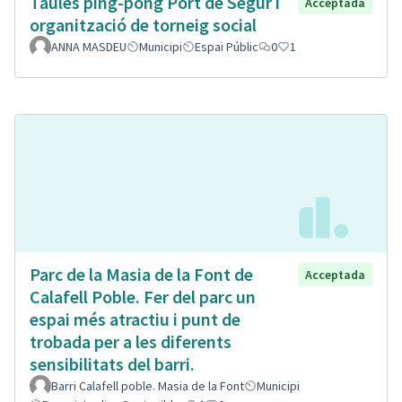
Taules ping-pong Port de Segur i
Acceptada
organització de torneig social
ANNA MASDEU
Municipi
Espai Públic
0
1
Parc de la Masia de la Font de
Acceptada
Calafell Poble. Fer del parc un
espai més atractiu i punt de
trobada per a les diferents
sensibilitats del barri.
Barri Calafell poble. Masia de la Font
Municipi