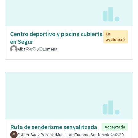
Centro deportivo y piscina cubierta
En
avaluació
en Segur
Alba
0
0
Esmena
Ruta de senderisme senyalitzada
Acceptada
Esther Sáez Perea
Municipi
Turisme Sostenible
0
0