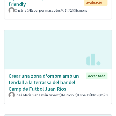
avaluació
friendly
Cristina
Espai per mascotes
2
2
Esmena
Crear una zona d'ombra amb un
Acceptada
tendall a la terrassa del bar del
Camp de Futbol Juan Ríos
José María Sebastián Gibert
Municipi
Espai Públic
0
0