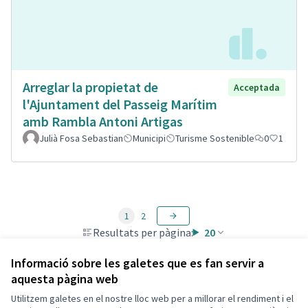
Arreglar la propietat de
Acceptada
l'Ajuntament del Passeig Marítim
amb Rambla Antoni Artigas
Julià Fosa Sebastian
Municipi
Turisme Sostenible
0
1
1
2
Resultats per pàgina:
20
Informació sobre les galetes que es fan servir a
aquesta pàgina web
Utilitzem galetes en el nostre lloc web per a millorar el rendiment i el
Termes i condicions d'ús