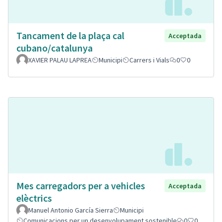
Tancament de la plaça cal
Acceptada
cubano/catalunya
XAVIER PALAU LAPREA
Municipi
Carrers i Vials
0
0
Mes carregadors per a vehicles
Acceptada
elèctrics
Manuel Antonio García Sierra
Municipi
Comunicacions per un desenvolupament sostenible
0
0