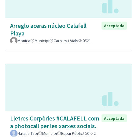
Arreglo aceras núcleo Calafell
Acceptada
Playa
Monica
Municipi
Carrers i Vials
0
1
Lletres Corpòries #CALAFELL com
Acceptada
a photocall per les xarxes socials.
Natalia Tabi
Municipi
Espai Públic
0
2