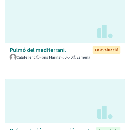
Pulmó del mediterrani.
En avaluació
Calafellenc
Fons Marins
0
0
Esmena