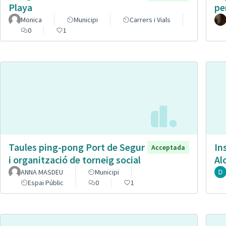
Playa
pe
Monica
Municipi
Carrers i Vials
0
1
Taules ping-pong Port de Segur
In
Acceptada
i organització de torneig social
Al
ANNA MASDEU
Municipi
Espai Públic
0
1