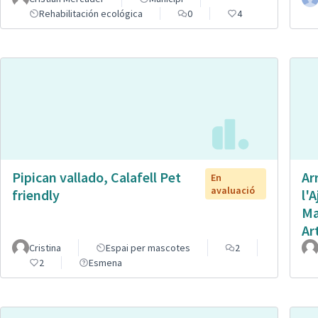
Rehabilitación ecológica
0
4
Pipican vallado, Calafell Pet
Ar
En
avaluació
friendly
l'
Ma
Ar
Cristina
Espai per mascotes
2
2
Esmena