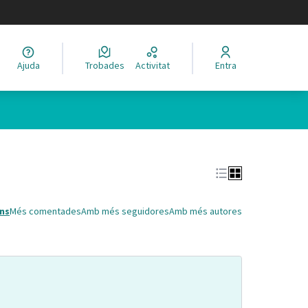
legir el idioma
Ajuda
Trobades
Activitat
Entra
Leaflet
|
©
HERE maps
 com a punts al mapa. L'element es pot fer servir amb un lector 
ns
Més comentades
Amb més seguidores
Amb més autores