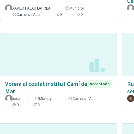
Ca
XAVIER PALAU LAPREA
Municipi
Carrers i Vials
0
0
Vorera al costat institut Camí de
Ru
Acceptada
Mar
se
luisa
Municipi
Carrers i Vials
0
0