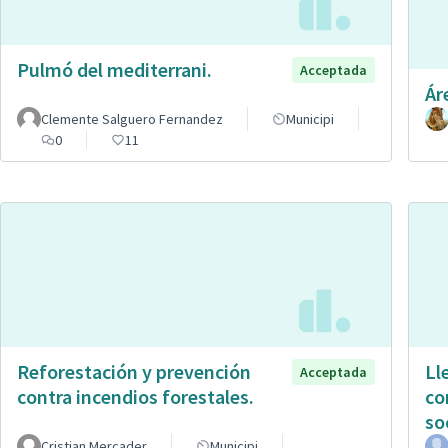
Pulmó del mediterrani.
Acceptada
Ár
Clemente Salguero Fernandez
Municipi
0
11
Reforestación y prevención
Ll
Acceptada
contra incendios forestales.
co
so
Cristian Mercader
Municipi