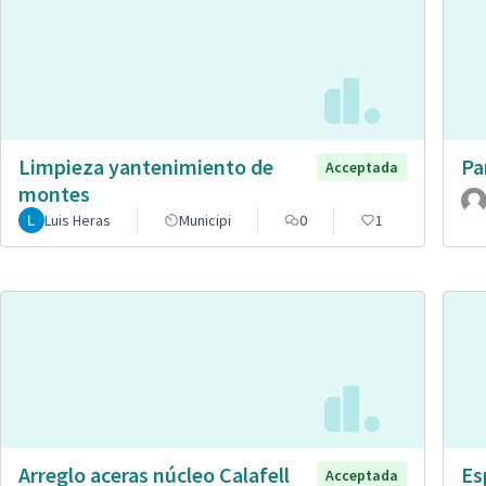
Limpieza yantenimiento de
Pa
Acceptada
montes
Luis Heras
Municipi
0
1
Arreglo aceras núcleo Calafell
Es
Acceptada