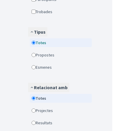
Trobades
Tipus
Totes
Propostes
Esmenes
Relacionat amb
Totes
Projectes
Resultats