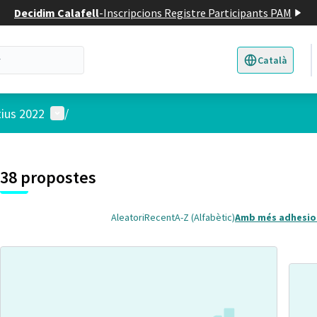
Decidim Calafell
-
Inscripcions Registre Participants PAM
Català
Triar la llengua
E
Menú d'usuari
tius 2022
/
 el mapa
t element és un mapa que presenta els components d'aquesta pàgina
38 propostes
Aleatori
Recent
A-Z (Alfabètic)
Amb més adhesio