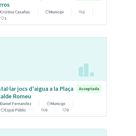
rros
Cristina Casañas
Municipi
1
1
stal·lar jocs d'aigua a la Plaça
Acceptada
calde Romeu
Daniel Fernandez
Municipi
Espai Públic
0
0