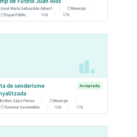
mp de Futbol Juan Ríos
José María Sebastián Gibert
Municipi
Espai Públic
0
0
ta de senderisme
Acceptada
nyalitzada
Esther Sáez Perea
Municipi
Turisme Sostenible
0
0