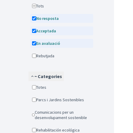
Tots
No resposta
Acceptada
En avaluació
Rebutjada
~ Categories
Totes
Parcs i Jardins Sostenibles
Comunicacions per un
desenvolupament sostenible
Rehabilitación ecológica