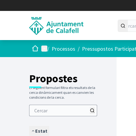
Inici
Menú principal
/
Processos
/
Pressupostos Participa
Saltar
El següen
+
−
Propostes
El següent formulari filtra els resultats de la
cerca dinàmicament quan es canvien les
condicions de la cerca.
Estat