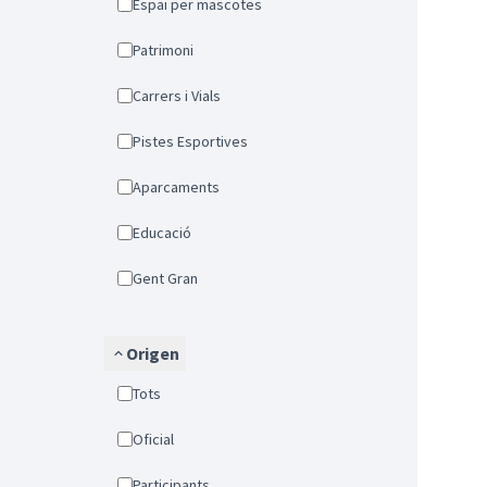
Espai per mascotes
Patrimoni
Carrers i Vials
Pistes Esportives
Aparcaments
Educació
Gent Gran
Origen
Tots
Oficial
Participants