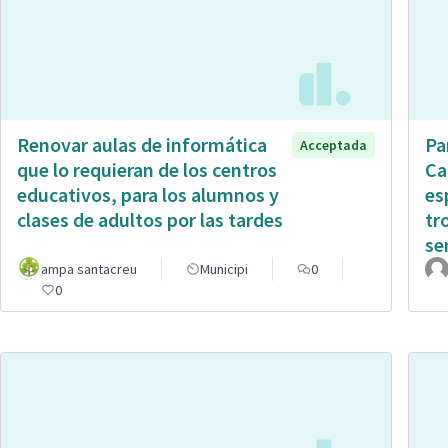
Renovar aulas de informática
Pa
Acceptada
que lo requieran de los centros
Ca
educativos, para los alumnos y
es
clases de adultos por las tardes
tr
sen
ampa santacreu
Municipi
0
0