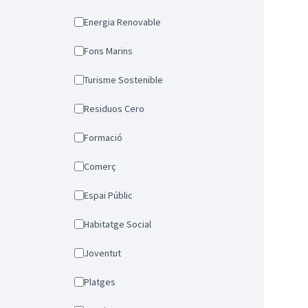
Energia Renovable
Fons Marins
Turisme Sostenible
Residuos Cero
Formació
Comerç
Espai Públic
Habitatge Social
Joventut
Platges