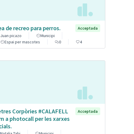
ea de recreo para perros.
Acceptada
Juan picazo
Municipi
Espai per mascotes
0
4
etres Corpòries #CALAFELL
Acceptada
m a photocall per les xarxes
cials.
Natalia Tabi
Municipi