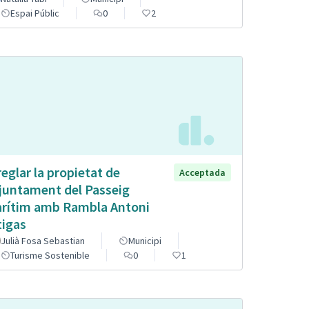
Espai Públic
0
2
reglar la propietat de
Acceptada
Ajuntament del Passeig
rítim amb Rambla Antoni
tigas
Julià Fosa Sebastian
Municipi
Turisme Sostenible
0
1