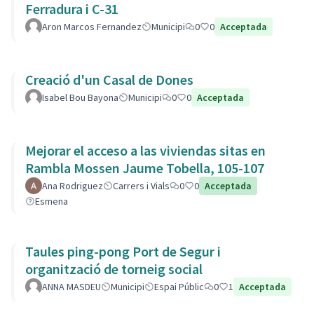
Ferradura i C-31
Aron Marcos Fernandez
Municipi
0
0
Acceptada
Creació d'un Casal de Dones
Isabel Bou Bayona
Municipi
0
0
Acceptada
Mejorar el acceso a las viviendas sitas en
Rambla Mossen Jaume Tobella, 105-107
Ana Rodriguez
Carrers i Vials
0
0
Acceptada
Esmena
Taules ping-pong Port de Segur i
organització de torneig social
ANNA MASDEU
Municipi
Espai Públic
0
1
Acceptada