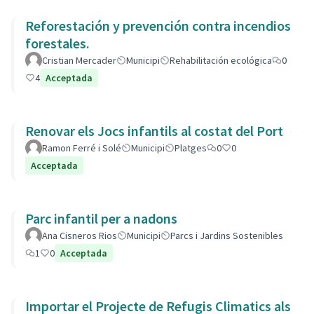
Reforestación y prevención contra incendios
forestales.
Cristian Mercader
Municipi
Rehabilitación ecológica
0
4
Acceptada
Renovar els Jocs infantils al costat del Port
Ramon Ferré i Solé
Municipi
Platges
0
0
Acceptada
Parc infantil per a nadons
Ana Cisneros Rios
Municipi
Parcs i Jardins Sostenibles
1
0
Acceptada
Importar el Projecte de Refugis Climatics als