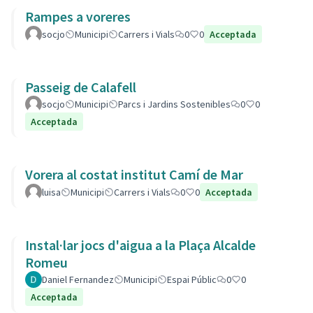
Rampes a voreres
socjo
Municipi
Carrers i Vials
0
0
Acceptada
Passeig de Calafell
socjo
Municipi
Parcs i Jardins Sostenibles
0
0
Acceptada
Vorera al costat institut Camí de Mar
luisa
Municipi
Carrers i Vials
0
0
Acceptada
Instal·lar jocs d'aigua a la Plaça Alcalde
Romeu
Daniel Fernandez
Municipi
Espai Públic
0
0
Acceptada