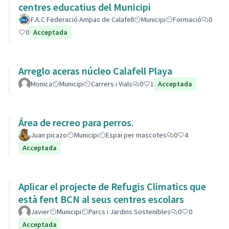
centres educatius del Municipi
F.A.C Federació Ampas de Calafell
Municipi
Formació
0
0
Acceptada
Arreglo aceras núcleo Calafell Playa
Monica
Municipi
Carrers i Vials
0
1
Acceptada
Área de recreo para perros.
Juan picazo
Municipi
Espai per mascotes
0
4
Acceptada
Aplicar el projecte de Refugis Climatics que
està fent BCN al seus centres escolars
Javier
Municipi
Parcs i Jardins Sostenibles
0
0
Acceptada