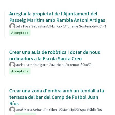
Arreglar la propietat de l'Ajuntament del
Passeig Marítim amb Rambla Antoni Artigas
Julià Fosa Sebastian
Municipi
Turisme Sostenible
0
1
Acceptada
Crear una aula de robòtica i dotar de nous
ordinadors a la Escola Santa Creu
María Hurtado Algarra
Municipi
Formació
0
0
Acceptada
Crear una zona d'ombra amb un tendall a la
terrassa del bar del Camp de Futbol Juan
Ríos
José María Sebastián Gibert
Municipi
Espai Públic
0