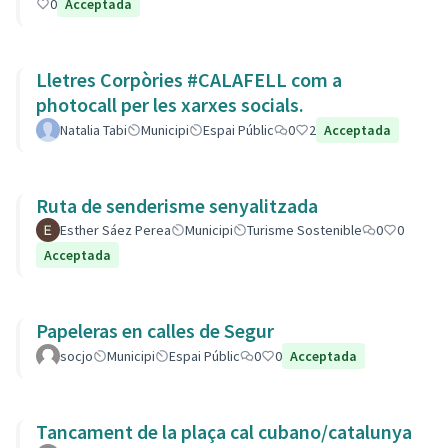
0
Acceptada
Lletres Corpòries #CALAFELL com a
photocall per les xarxes socials.
Natalia Tabi
Municipi
Espai Públic
0
2
Acceptada
Ruta de senderisme senyalitzada
Esther Sáez Perea
Municipi
Turisme Sostenible
0
0
Acceptada
Papeleras en calles de Segur
socjo
Municipi
Espai Públic
0
0
Acceptada
Tancament de la plaça cal cubano/catalunya