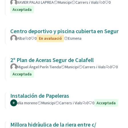
XAVIER PALAU LAPREA
Municipi
Carrers i Vials
0
0
Acceptada
Centro deportivo y piscina cubierta en Segur
Alba
0
0
En avaluació
Esmena
2º Plan de Aceras Segur de Calafell
Miguel Ángel Perín Tienda
Municipi
Carrers i Vials
0
0
Acceptada
Instalación de Papeleras
elia moreno
Municipi
Carrers i Vials
0
0
Acceptada
Millora hidràulica de la riera entre c/