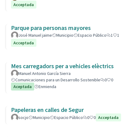
Acceptada
Parque para personas mayores
José Manuel jaime
Municipio
Espacio Público
1
1
Acceptada
Mes carregadors per a vehicles elèctrics
Manuel Antonio García Sierra
Comunicaciones para un Desarrollo Sostenible
0
0
Aceptada
Enmienda
Papeleras en calles de Segur
socjo
Municipio
Espacio Público
0
0
Acceptada