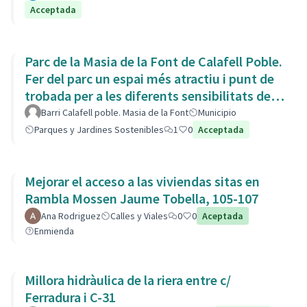
Acceptada
Parc de la Masia de la Font de Calafell Poble.
Fer del parc un espai més atractiu i punt de
trobada per a les diferents sensibilitats del
barri.
Barri Calafell poble. Masia de la Font
Municipio
Parques y Jardines Sostenibles
1
0
Acceptada
Mejorar el acceso a las viviendas sitas en
Rambla Mossen Jaume Tobella, 105-107
Ana Rodriguez
Calles y Viales
0
0
Aceptada
Enmienda
Millora hidràulica de la riera entre c/
Ferradura i C-31