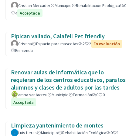
Cristian Mercader
Municipio
Rehabilitación Ecológica
0
4
Acceptada
Pipican vallado, Calafell Pet friendly
Cristina
Espacio para mascotas
2
2
En evaluación
Enmienda
Renovar aulas de informática que lo
requieran de los centros educativos, para los
alumnos y clases de adultos por las tardes
ampa santacreu
Municipio
Formación
0
0
Acceptada
Limpieza yantenimiento de montes
Luis Heras
Municipio
Rehabilitación Ecológica
0
1