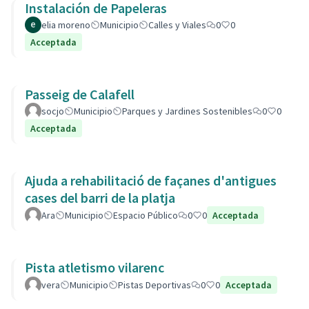
Instalación de Papeleras
elia moreno
Municipio
Calles y Viales
0
0
Acceptada
Passeig de Calafell
socjo
Municipio
Parques y Jardines Sostenibles
0
0
Acceptada
Ajuda a rehabilitació de façanes d'antigues
cases del barri de la platja
Ara
Municipio
Espacio Público
0
0
Acceptada
Pista atletismo vilarenc
vera
Municipio
Pistas Deportivas
0
0
Acceptada