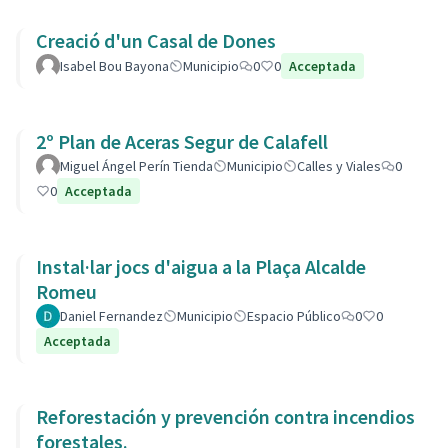
Creació d'un Casal de Dones
Isabel Bou Bayona
Municipio
0
0
Acceptada
2º Plan de Aceras Segur de Calafell
Miguel Ángel Perín Tienda
Municipio
Calles y Viales
0
0
Acceptada
Instal·lar jocs d'aigua a la Plaça Alcalde
Romeu
Daniel Fernandez
Municipio
Espacio Público
0
0
Acceptada
Reforestación y prevención contra incendios
forestales.