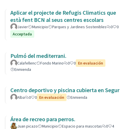
Aplicar el projecte de Refugis Climatics que
està fent BCN al seus centres escolars
Javier
Municipio
Parques y Jardines Sostenibles
0
0
Acceptada
Pulmó del mediterrani.
Calafellenc
Fondo Marino
0
0
En evaluación
Enmienda
Centro deportivo y piscina cubierta en Segur
Alba
0
0
En evaluación
Enmienda
Área de recreo para perros.
Juan picazo
Municipio
Espacio para mascotas
0
4