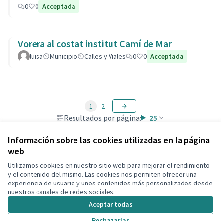
0
0
Acceptada
Vorera al costat institut Camí de Mar
luisa
Municipio
Calles y Viales
0
0
Acceptada
1
2
Resultados por página:
25
Información sobre las cookies utilizadas en la página
web
Utilizamos cookies en nuestro sitio web para mejorar el rendimiento
Términos y condiciones de uso
y el contenido del mismo. Las cookies nos permiten ofrecer una
Configuración de cookies
experiencia de usuario y unos contenidos más personalizados desde
Decidim Calafell en X
Decidim Calafell en Facebook
Decidim Calafell en YouTube
Decidim Calafell en GitHub
nuestros canales de redes sociales.
(Enlace externo)
(Enlace externo)
(Enlace externo)
(Enlace externo)
Aceptar todas
Rechazarlas