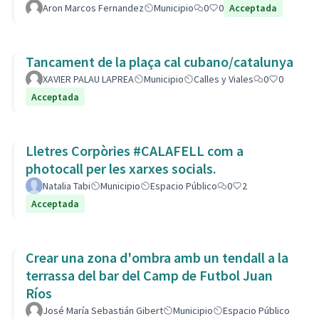
Aron Marcos Fernandez
Municipio
0
0
Acceptada
Tancament de la plaça cal cubano/catalunya
XAVIER PALAU LAPREA
Municipio
Calles y Viales
0
0
Acceptada
Lletres Corpòries #CALAFELL com a
photocall per les xarxes socials.
Natalia Tabi
Municipio
Espacio Público
0
2
Acceptada
Crear una zona d'ombra amb un tendall a la
terrassa del bar del Camp de Futbol Juan
Ríos
José María Sebastián Gibert
Municipio
Espacio Público