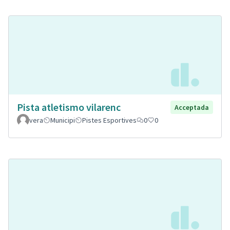
Pista atletismo vilarenc
Acceptada
vera
Municipi
Pistes Esportives
0
0