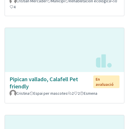
Cristian Mercader
Municipi
Rehabilitación ecológica
0
4
Pipican vallado, Calafell Pet
En
avaluació
friendly
Cristina
Espai per mascotes
2
2
Esmena