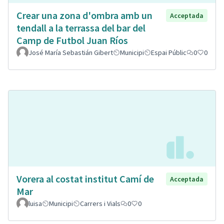
Crear una zona d'ombra amb un
Acceptada
tendall a la terrassa del bar del
Camp de Futbol Juan Ríos
José María Sebastián Gibert
Municipi
Espai Públic
0
0
Vorera al costat institut Camí de
Acceptada
Mar
luisa
Municipi
Carrers i Vials
0
0