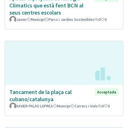
Climatics que està fent BCN al
seus centres escolars
Javier
Municipi
Parcs i Jardins Sostenibles
0
0
Tancament de la plaça cal
Acceptada
cubano/catalunya
XAVIER PALAU LAPREA
Municipi
Carrers i Vials
0
0