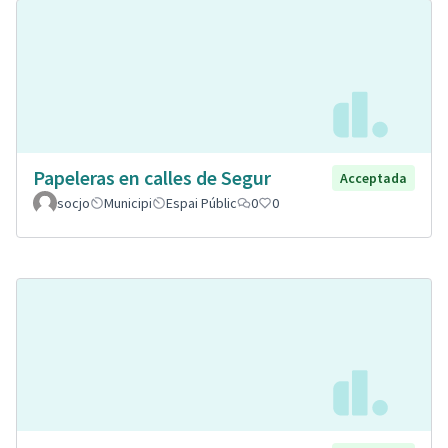
Papeleras en calles de Segur
Acceptada
socjo
Municipi
Espai Públic
0
0