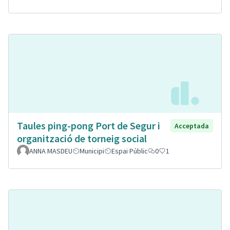
Taules ping-pong Port de Segur i
Acceptada
organització de torneig social
ANNA MASDEU
Municipi
Espai Públic
0
1