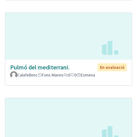
Pulmó del mediterrani.
En avaluació
Calafellenc
Fons Marins
0
0
Esmena