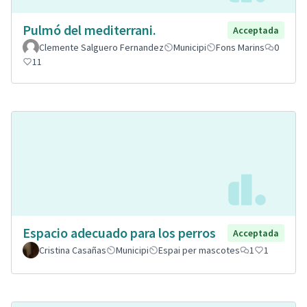
Pulmó del mediterrani.
Acceptada
Clemente Salguero Fernandez
Municipi
Fons Marins
0
11
Espacio adecuado para los perros
Acceptada
Cristina Casañas
Municipi
Espai per mascotes
1
1