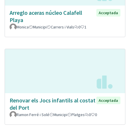
Arreglo aceras núcleo Calafell
Acceptada
Playa
Monica
Municipi
Carrers i Vials
0
1
Renovar els Jocs infantils al costat
Acceptada
del Port
Ramon Ferré i Solé
Municipi
Platges
0
0