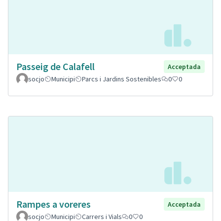
Passeig de Calafell
Acceptada
socjo
Municipi
Parcs i Jardins Sostenibles
0
0
Rampes a voreres
Acceptada
socjo
Municipi
Carrers i Vials
0
0