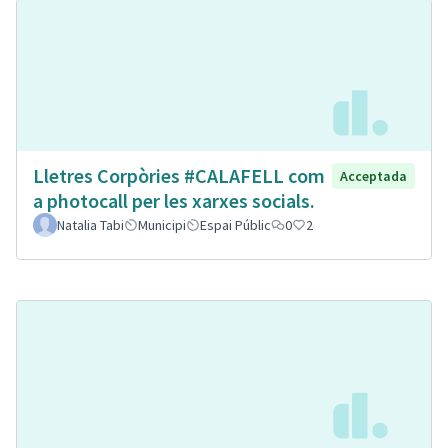
Lletres Corpòries #CALAFELL com
Acceptada
a photocall per les xarxes socials.
Natalia Tabi
Municipi
Espai Públic
0
2