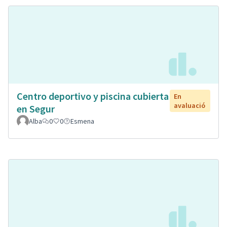
Centro deportivo y piscina cubierta
En
avaluació
en Segur
Alba
0
0
Esmena