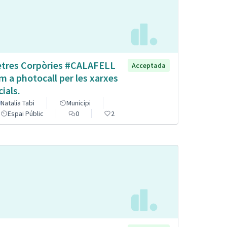
etres Corpòries #CALAFELL
Acceptada
m a photocall per les xarxes
cials.
Natalia Tabi
Municipi
Espai Públic
0
2