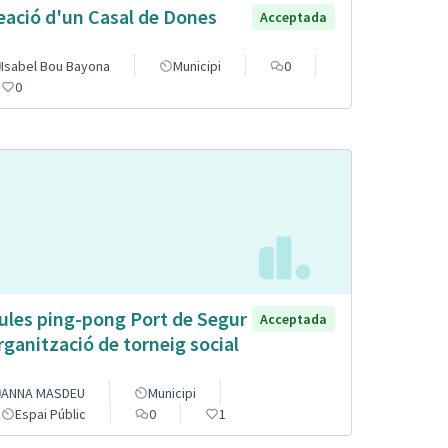
eació d'un Casal de Dones
Acceptada
Isabel Bou Bayona
Municipi
0
0
ules ping-pong Port de Segur
Acceptada
organització de torneig social
ANNA MASDEU
Municipi
Espai Públic
0
1