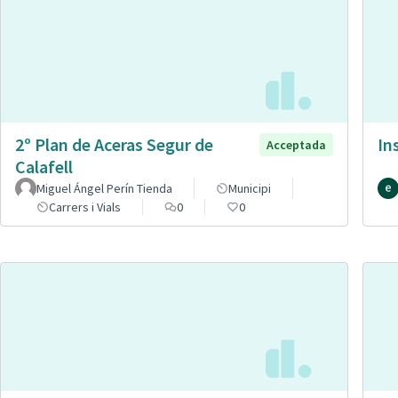
2º Plan de Aceras Segur de
In
Acceptada
Calafell
Miguel Ángel Perín Tienda
Municipi
Carrers i Vials
0
0