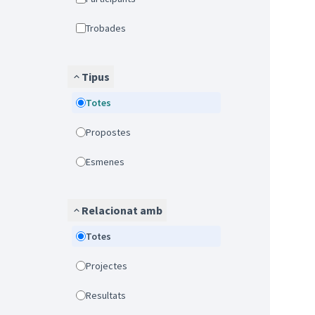
Trobades
Tipus
Totes
Propostes
Esmenes
Relacionat amb
Totes
Projectes
Resultats