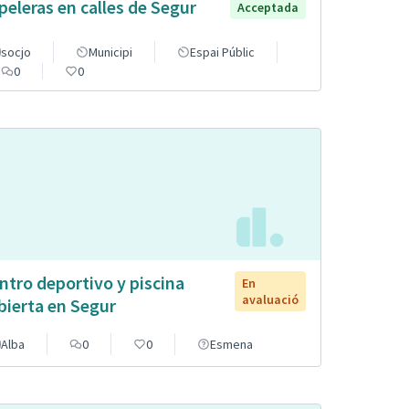
peleras en calles de Segur
Acceptada
socjo
Municipi
Espai Públic
0
0
ntro deportivo y piscina
En
avaluació
bierta en Segur
Alba
0
0
Esmena