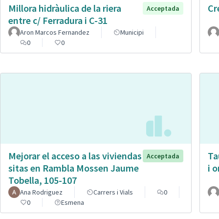
Millora hidràulica de la riera
Cr
Acceptada
entre c/ Ferradura i C-31
Aron Marcos Fernandez
Municipi
0
0
Mejorar el acceso a las viviendas
Ta
Acceptada
sitas en Rambla Mossen Jaume
i 
Tobella, 105-107
Ana Rodriguez
Carrers i Vials
0
0
Esmena