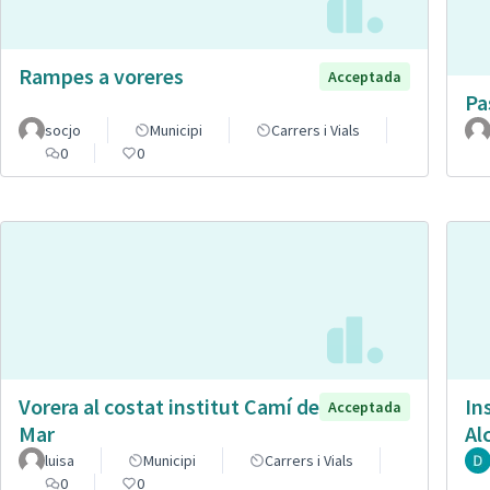
Rampes a voreres
Acceptada
Pa
socjo
Municipi
Carrers i Vials
0
0
Vorera al costat institut Camí de
In
Acceptada
Mar
Al
luisa
Municipi
Carrers i Vials
0
0