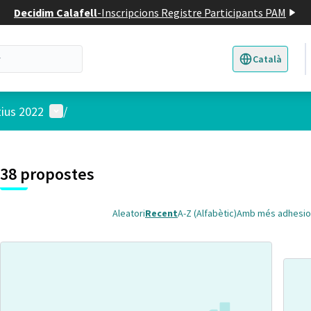
Decidim Calafell
-
Inscripcions Registre Participants PAM
Català
Triar la llengua
E
Menú d'usuari
tius 2022
/
 el mapa
t element és un mapa que presenta els components d'aquesta pàgina
38 propostes
Aleatori
Recent
A-Z (Alfabètic)
Amb més adhesio