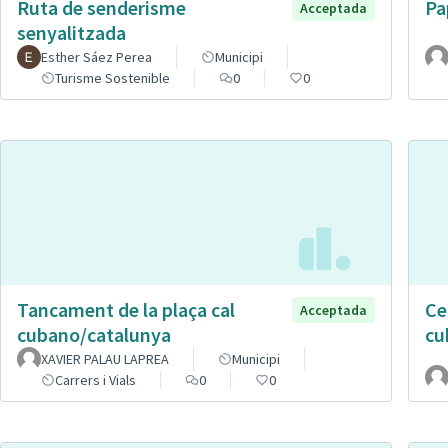
Ruta de senderisme
Pa
Acceptada
senyalitzada
Esther Sáez Perea
Municipi
Turisme Sostenible
0
0
Tancament de la plaça cal
Ce
Acceptada
cubano/catalunya
cu
XAVIER PALAU LAPREA
Municipi
Carrers i Vials
0
0