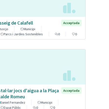
sseig de Calafell
Acceptada
socjo
Municipi
Parcs i Jardins Sostenibles
0
0
stal·lar jocs d'aigua a la Plaça
Acceptada
calde Romeu
Daniel Fernandez
Municipi
Espai Públic
0
0