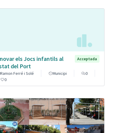
novar els Jocs infantils al
Acceptada
stat del Port
Ramon Ferré i Solé
Municipi
0
0