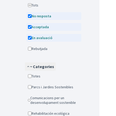
Tots
No resposta
Acceptada
En avaluació
Rebutjada
~ Categories
Totes
Parcs i Jardins Sostenibles
Comunicacions per un
desenvolupament sostenible
Rehabilitación ecológica