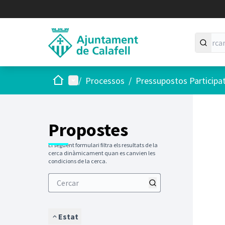
Inici
Menú principal
/
Processos
/
Pressupostos Participa
Saltar
El següen
+
−
Propostes
El següent formulari filtra els resultats de la
cerca dinàmicament quan es canvien les
condicions de la cerca.
Estat