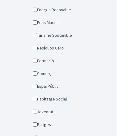
Energia Renovable
Fons Marins
Turisme Sostenible
Residuos Cero
Formació
Comerç
Espai Públic
Habitatge Social
Joventut
Platges