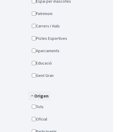
Espai per mascotes
Patrimoni
Carrers i Vials
Pistes Esportives
Aparcaments
Educació
Gent Gran
Origen
Tots
Oficial
Participants