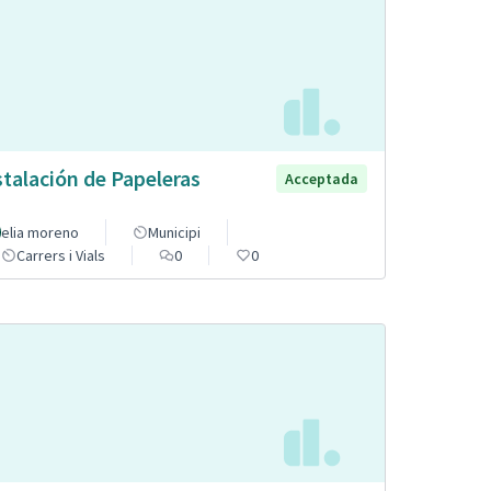
stalación de Papeleras
Acceptada
elia moreno
Municipi
Carrers i Vials
0
0