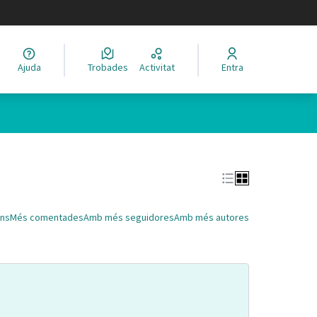
legir el idioma
Ajuda
Trobades
Activitat
Entra
Leaflet
|
©
HERE maps
 com a punts al mapa. L'element es pot fer servir amb un lector 
ns
Més comentades
Amb més seguidores
Amb més autores