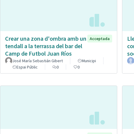
Crear una zona d'ombra amb un
Ll
Acceptada
tendall a la terrassa del bar del
co
Camp de Futbol Juan Ríos
so
José María Sebastián Gibert
Municipi
Espai Públic
0
0