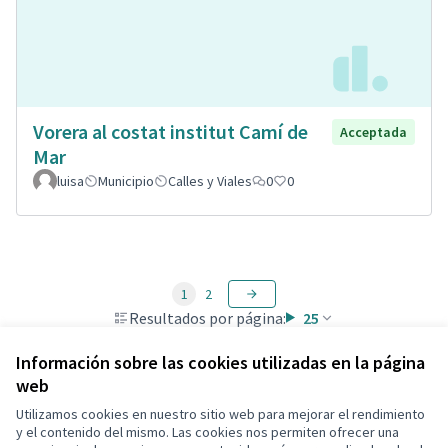
Vorera al costat institut Camí de
Acceptada
Mar
luisa
Municipio
Calles y Viales
0
0
1
2
Resultados por página:
25
Información sobre las cookies utilizadas en la página
web
Utilizamos cookies en nuestro sitio web para mejorar el rendimiento
Términos y condiciones de uso
y el contenido del mismo. Las cookies nos permiten ofrecer una
Configuración de cookies