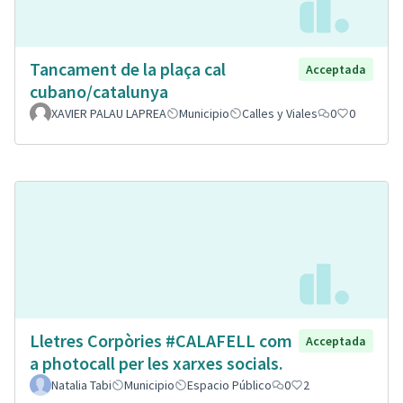
Tancament de la plaça cal
Acceptada
cubano/catalunya
XAVIER PALAU LAPREA
Municipio
Calles y Viales
0
0
Lletres Corpòries #CALAFELL com
Acceptada
a photocall per les xarxes socials.
Natalia Tabi
Municipio
Espacio Público
0
2