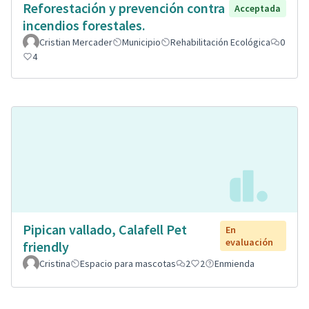
Reforestación y prevención contra
Acceptada
incendios forestales.
Cristian Mercader
Municipio
Rehabilitación Ecológica
0
4
Pipican vallado, Calafell Pet
En
evaluación
friendly
Cristina
Espacio para mascotas
2
2
Enmienda