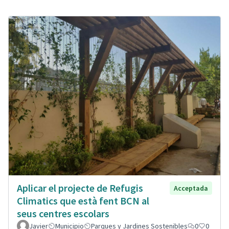
Aplicar el projecte de Refugis
Acceptada
Climatics que està fent BCN al
seus centres escolars
Javier
Municipio
Parques y Jardines Sostenibles
0
0