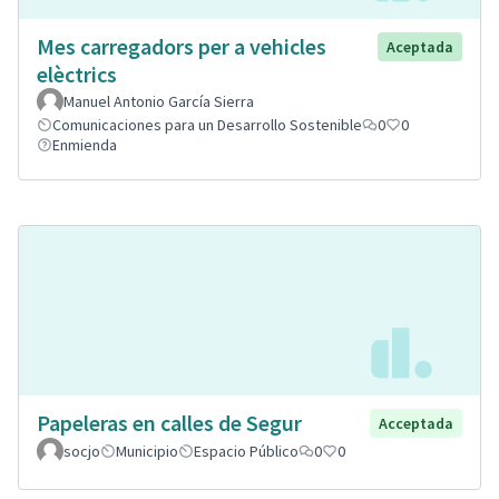
Mes carregadors per a vehicles
Aceptada
elèctrics
Manuel Antonio García Sierra
Comunicaciones para un Desarrollo Sostenible
0
0
Enmienda
Papeleras en calles de Segur
Acceptada
socjo
Municipio
Espacio Público
0
0