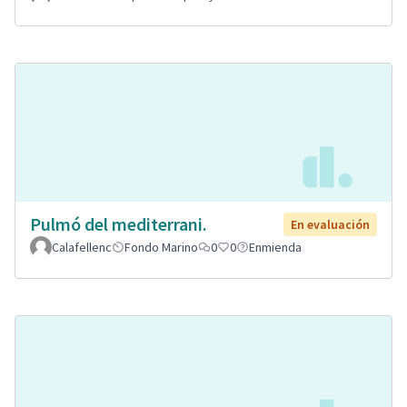
Pulmó del mediterrani.
En evaluación
Calafellenc
Fondo Marino
0
0
Enmienda