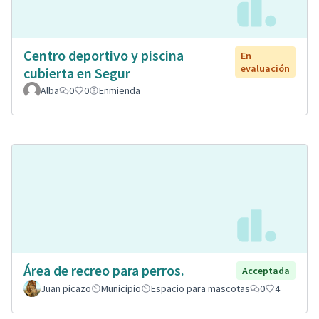
Centro deportivo y piscina
En
evaluación
cubierta en Segur
Alba
0
0
Enmienda
Área de recreo para perros.
Acceptada
Juan picazo
Municipio
Espacio para mascotas
0
4