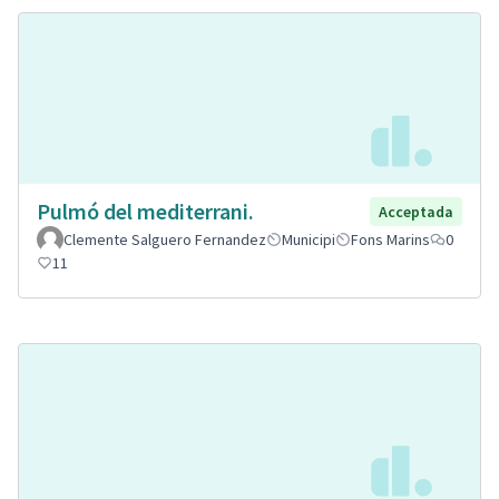
Pulmó del mediterrani.
Acceptada
Clemente Salguero Fernandez
Municipi
Fons Marins
0
11