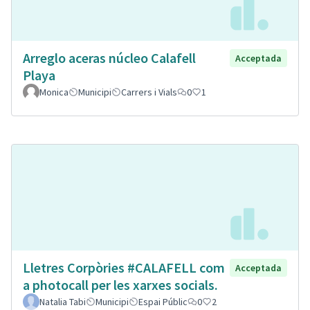
Arreglo aceras núcleo Calafell
Acceptada
Playa
Monica
Municipi
Carrers i Vials
0
1
Lletres Corpòries #CALAFELL com
Acceptada
a photocall per les xarxes socials.
Natalia Tabi
Municipi
Espai Públic
0
2