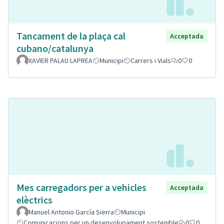
Tancament de la plaça cal
Acceptada
cubano/catalunya
XAVIER PALAU LAPREA
Municipi
Carrers i Vials
0
0
Mes carregadors per a vehicles
Acceptada
elèctrics
Manuel Antonio García Sierra
Municipi
Comunicacions per un desenvolupament sostenible
0
0