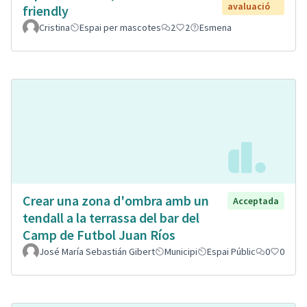
avaluació
friendly
Cristina
Espai per mascotes
2
2
Esmena
Crear una zona d'ombra amb un
Acceptada
tendall a la terrassa del bar del
Camp de Futbol Juan Ríos
José María Sebastián Gibert
Municipi
Espai Públic
0
0