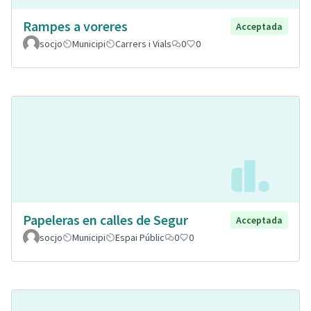
Rampes a voreres
Acceptada
socjo
Municipi
Carrers i Vials
0
0
Papeleras en calles de Segur
Acceptada
socjo
Municipi
Espai Públic
0
0