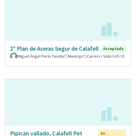
2º Plan de Aceras Segur de Calafell
Acceptada
Miguel Ángel Perín Tienda
Municipi
Carrers i Vials
0
0
Pipican vallado, Calafell Pet
En