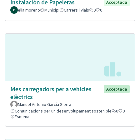
Instalación de Papeleras
Acceptada
elia moreno
Municipi
Carrers i Vials
0
0
Mes carregadors per a vehicles
Acceptada
elèctrics
Manuel Antonio García Sierra
Comunicacions per un desenvolupament sostenible
0
0
Esmena