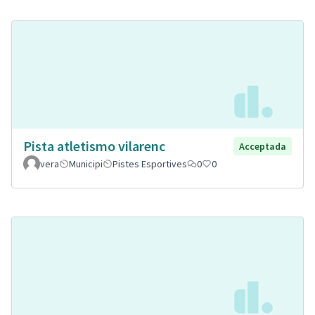
Pista atletismo vilarenc
Acceptada
vera
Municipi
Pistes Esportives
0
0