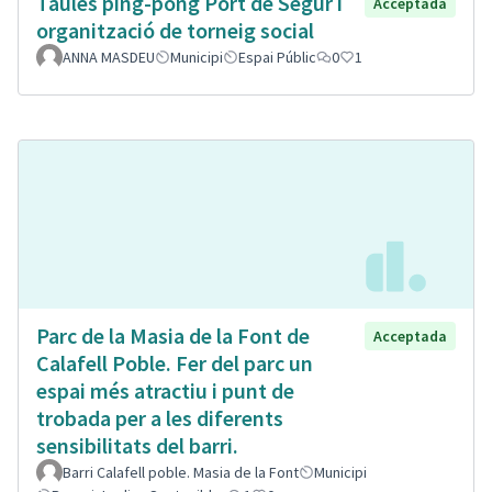
Taules ping-pong Port de Segur i
Acceptada
organització de torneig social
ANNA MASDEU
Municipi
Espai Públic
0
1
Parc de la Masia de la Font de
Acceptada
Calafell Poble. Fer del parc un
espai més atractiu i punt de
trobada per a les diferents
sensibilitats del barri.
Barri Calafell poble. Masia de la Font
Municipi