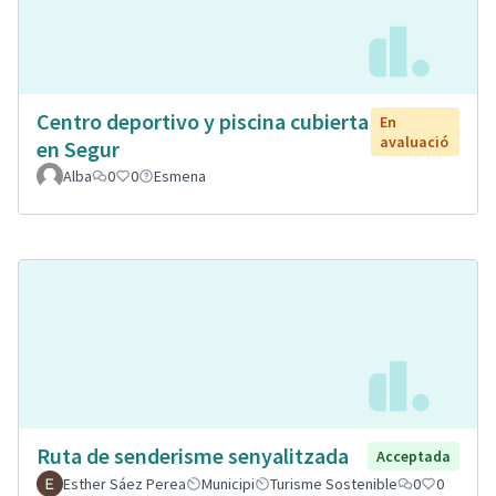
Centro deportivo y piscina cubierta
En
avaluació
en Segur
Alba
0
0
Esmena
Ruta de senderisme senyalitzada
Acceptada
Esther Sáez Perea
Municipi
Turisme Sostenible
0
0