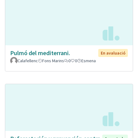
Pulmó del mediterrani.
En avaluació
Calafellenc
Fons Marins
0
0
Esmena