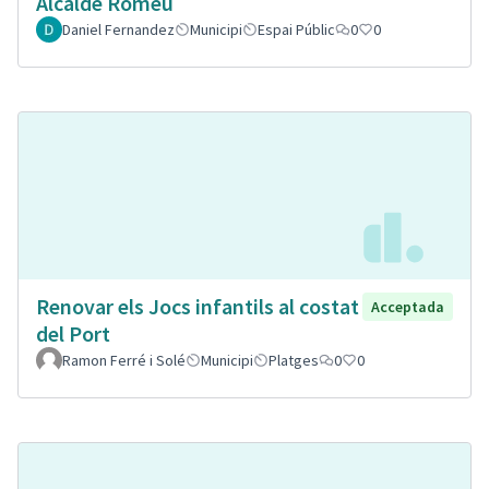
Alcalde Romeu
Daniel Fernandez
Municipi
Espai Públic
0
0
Renovar els Jocs infantils al costat
Acceptada
del Port
Ramon Ferré i Solé
Municipi
Platges
0
0