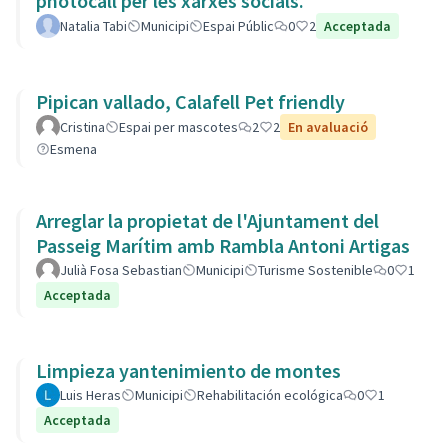
photocall per les xarxes socials.
Natalia Tabi
Municipi
Espai Públic
0
2
Acceptada
Pipican vallado, Calafell Pet friendly
Cristina
Espai per mascotes
2
2
En avaluació
Esmena
Arreglar la propietat de l'Ajuntament del
Passeig Marítim amb Rambla Antoni Artigas
Julià Fosa Sebastian
Municipi
Turisme Sostenible
0
1
Acceptada
Limpieza yantenimiento de montes
Luis Heras
Municipi
Rehabilitación ecológica
0
1
Acceptada