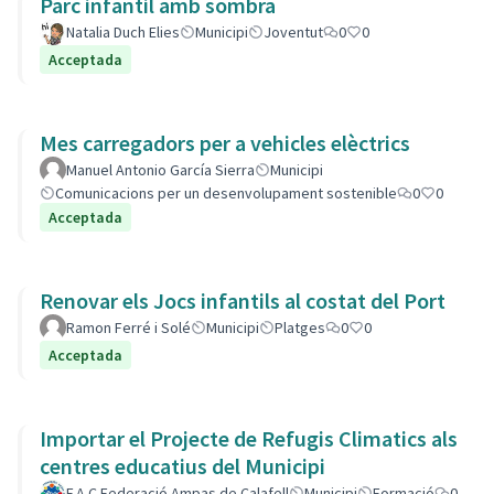
Parc infantil amb sombra
Natalia Duch Elies
Municipi
Joventut
0
0
Acceptada
Mes carregadors per a vehicles elèctrics
Manuel Antonio García Sierra
Municipi
Comunicacions per un desenvolupament sostenible
0
0
Acceptada
Renovar els Jocs infantils al costat del Port
Ramon Ferré i Solé
Municipi
Platges
0
0
Acceptada
Importar el Projecte de Refugis Climatics als
centres educatius del Municipi
F.A.C Federació Ampas de Calafell
Municipi
Formació
0