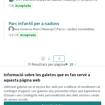
0
Acceptada
Parc infantil per a nadons
Ana Cisneros Rios
Municipi
Parcs i Jardins Sostenibles
1
0
Acceptada
1
2
Resultats per pàgina:
25
Informació sobre les galetes que es fan servir a
aquesta pàgina web
Utilitzem galetes en el nostre lloc web per a millorar el rendiment i el
Termes i condicions d'ús
contingut d'aquest. Les galetes ens permeten oferir una experiència
Configuració de les galetes
d'usuari i uns continguts més personalitzats des dels nostres canals
Decidim Calafell a X
Decidim Calafell a Facebook
Decidim Calafell a YouTube
Decidim Calafell a GitHub
de xarxes socials.
(Enllaç extern)
(Enllaç extern)
(Enllaç extern)
(Enllaç extern)