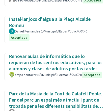
ANNA MASDEU
Municipi
Espai Públic
0
1
Acceptada
Instal·lar jocs d'aigua a la Plaça Alcalde
Romeu
Daniel Fernandez
Municipi
Espai Públic
0
0
Acceptada
Renovar aulas de informática que lo
requieran de los centros educativos, para los
alumnos y clases de adultos por las tardes
ampa santacreu
Municipi
Formació
0
0
Acceptada
Parc de la Masia de la Font de Calafell Poble.
Fer del parc un espai més atractiu i punt de
trobada per a les diferents sensibilitats del