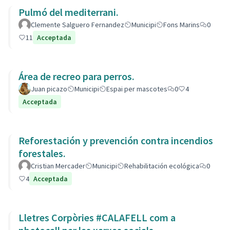
Pulmó del mediterrani.
Clemente Salguero Fernandez
Municipi
Fons Marins
0
11
Acceptada
Área de recreo para perros.
Juan picazo
Municipi
Espai per mascotes
0
4
Acceptada
Reforestación y prevención contra incendios
forestales.
Cristian Mercader
Municipi
Rehabilitación ecológica
0
4
Acceptada
Lletres Corpòries #CALAFELL com a