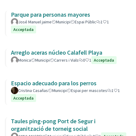
Parque para personas mayores
José Manuel jaime
Municipi
Espai Públic
1
1
Acceptada
Arreglo aceras núcleo Calafell Playa
Monica
Municipi
Carrers i Vials
0
1
Acceptada
Espacio adecuado para los perros
Cristina Casañas
Municipi
Espai per mascotes
1
1
Acceptada
Taules ping-pong Port de Segur i
organització de torneig social