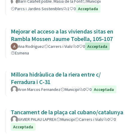
barri.
Barri Calafell poble. Masia de la Font
Municipi
Parcs i Jardins Sostenibles
1
0
Acceptada
Mejorar el acceso a las viviendas sitas en
Rambla Mossen Jaume Tobella, 105-107
Ana Rodriguez
Carrers i Vials
0
0
Acceptada
Esmena
Millora hidràulica de la riera entre c/
Ferradura i C-31
Aron Marcos Fernandez
Municipi
0
0
Acceptada
Tancament de la plaça cal cubano/catalunya
XAVIER PALAU LAPREA
Municipi
Carrers i Vials
0
0
Acceptada