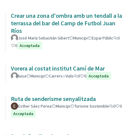
Crear una zona d'ombra amb un tendall a la
terrassa del bar del Camp de Futbol Juan
Ríos
José María Sebastián Gibert
Municipi
Espai Públic
0
0
Acceptada
Vorera al costat institut Camí de Mar
luisa
Municipi
Carrers i Vials
0
0
Acceptada
Ruta de senderisme senyalitzada
Esther Sáez Perea
Municipi
Turisme Sostenible
0
0
Acceptada