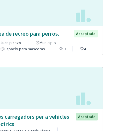
ea de recreo para perros.
Acceptada
Juan picazo
Municipio
Espacio para mascotas
0
4
s carregadors per a vehicles
Aceptada
èctrics