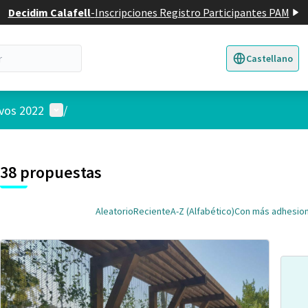
Decidim Calafell
-
Inscripciones Registro Participantes PAM
Castellano
Triar la llengua
E
Menú de usuario
ivos 2022
/
 el mapa
nte elemento es un mapa que presenta los componentes de esta pág
38 propuestas
Aleatorio
Reciente
A-Z (Alfabético)
Con más adhesio