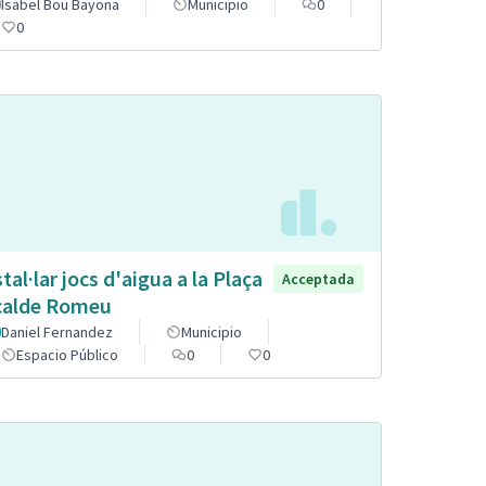
Isabel Bou Bayona
Municipio
0
0
stal·lar jocs d'aigua a la Plaça
Acceptada
calde Romeu
Daniel Fernandez
Municipio
Espacio Público
0
0