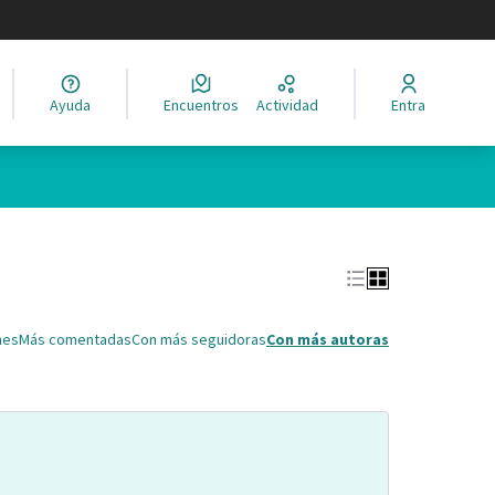
legir el idioma
Ayuda
Encuentros
Actividad
Entra
Leaflet
|
©
HERE maps
ina como puntos en el mapa. El elemento se puede utilizar con un 
nes
Más comentadas
Con más seguidoras
Con más autoras