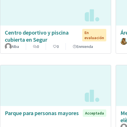
Centro deportivo y piscina
Ár
En
evaluación
cubierta en Segur
Alba
0
0
Enmienda
Parque para personas mayores
Me
Acceptada
el