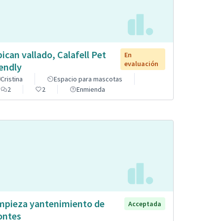
pican vallado, Calafell Pet
En
evaluación
iendly
Cristina
Espacio para mascotas
2
2
Enmienda
mpieza yantenimiento de
Acceptada
ntes