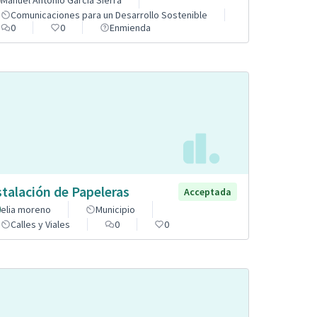
Manuel Antonio García Sierra
Comunicaciones para un Desarrollo Sostenible
0
0
Enmienda
stalación de Papeleras
Acceptada
elia moreno
Municipio
Calles y Viales
0
0