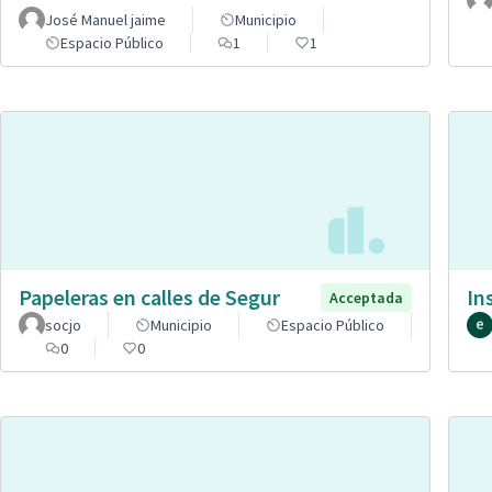
José Manuel jaime
Municipio
Espacio Público
1
1
Papeleras en calles de Segur
In
Acceptada
socjo
Municipio
Espacio Público
0
0