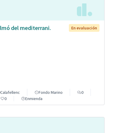
lmó del mediterrani.
En evaluación
Calafellenc
Fondo Marino
0
0
Enmienda