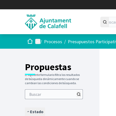
Inicio
Menú principal
/
Procesos
/
Presupuestos Participat
Saltar
El siguie
+
−
Propuestas
El siguiente formulario filtra los resultados
de búsqueda dinámicamente cuando se
cambian las condiciones de búsqueda.
Estado