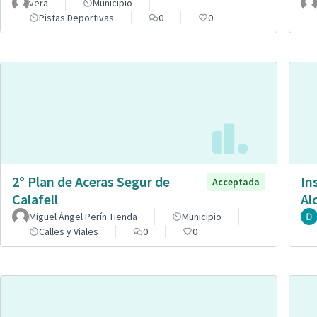
vera
Municipio
Pistas Deportivas
0
0
2º Plan de Aceras Segur de
In
Acceptada
Calafell
Al
Miguel Ángel Perín Tienda
Municipio
Calles y Viales
0
0