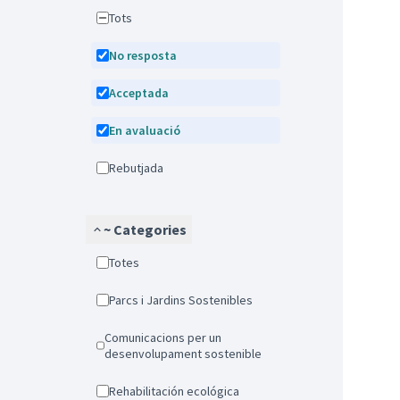
Tots
No resposta
Acceptada
En avaluació
Rebutjada
~ Categories
Totes
Parcs i Jardins Sostenibles
Comunicacions per un
desenvolupament sostenible
Rehabilitación ecológica