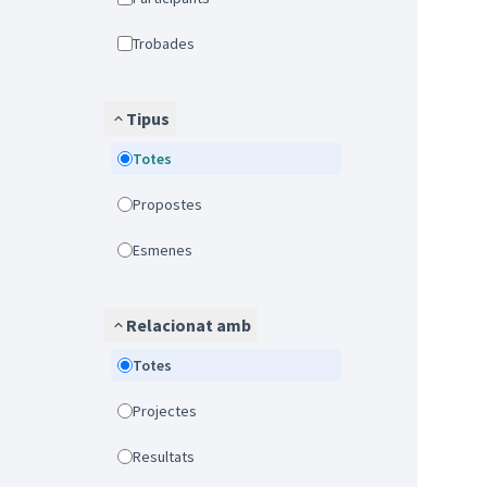
Trobades
Tipus
Totes
Propostes
Esmenes
Relacionat amb
Totes
Projectes
Resultats