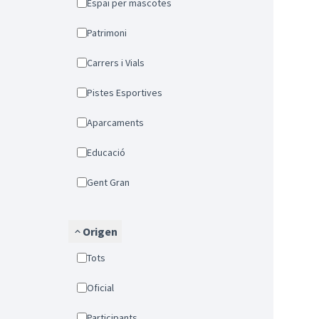
Espai per mascotes
Patrimoni
Carrers i Vials
Pistes Esportives
Aparcaments
Educació
Gent Gran
Origen
Tots
Oficial
Participants