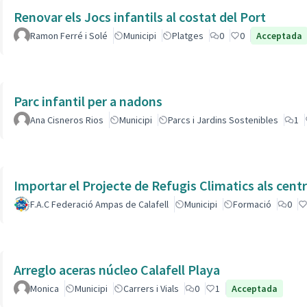
Renovar els Jocs infantils al costat del Port
Ramon Ferré i Solé
Municipi
Platges
0
0
Acceptada
Parc infantil per a nadons
Ana Cisneros Rios
Municipi
Parcs i Jardins Sostenibles
1
Importar el Projecte de Refugis Climatics als cent
F.A.C Federació Ampas de Calafell
Municipi
Formació
0
Arreglo aceras núcleo Calafell Playa
Monica
Municipi
Carrers i Vials
0
1
Acceptada