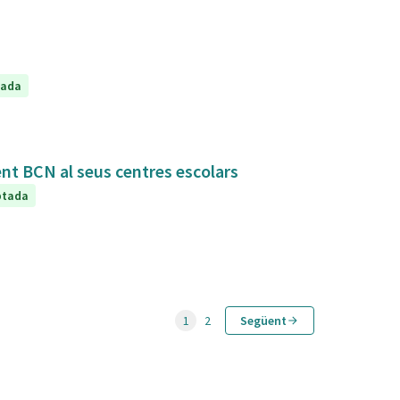
tada
ent BCN al seus centres escolars
ptada
1
2
Següent