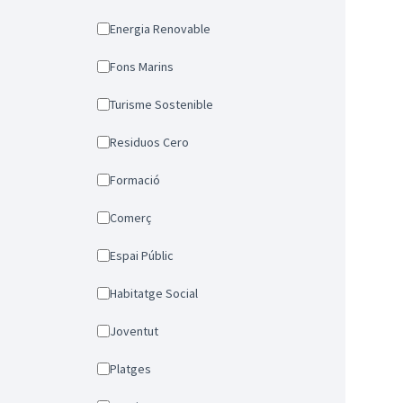
Energia Renovable
Fons Marins
Turisme Sostenible
Residuos Cero
Formació
Comerç
Espai Públic
Habitatge Social
Joventut
Platges