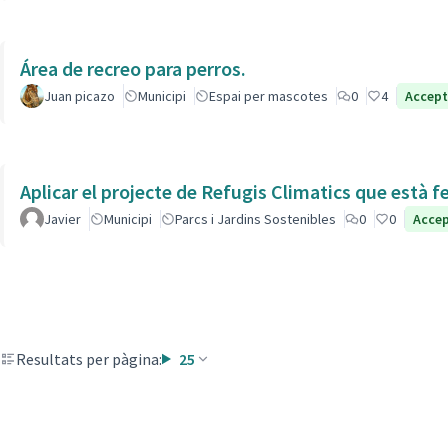
Área de recreo para perros.
Juan picazo
Municipi
Espai per mascotes
0
4
Accep
Aplicar el projecte de Refugis Climatics que està f
Javier
Municipi
Parcs i Jardins Sostenibles
0
0
Acce
Resultats per pàgina:
25