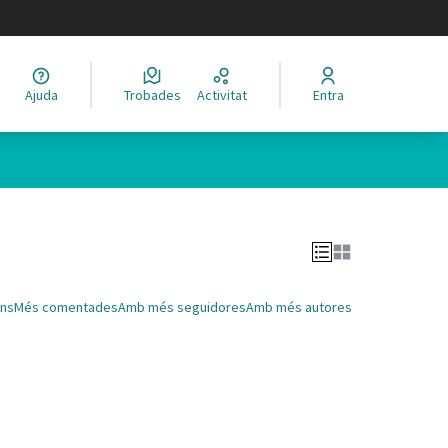
legir el idioma
Ajuda
Trobades
Activitat
Entra
Leaflet
|
©
HERE maps
 com a punts al mapa. L'element es pot fer servir amb un lector 
ns
Més comentades
Amb més seguidores
Amb més autores