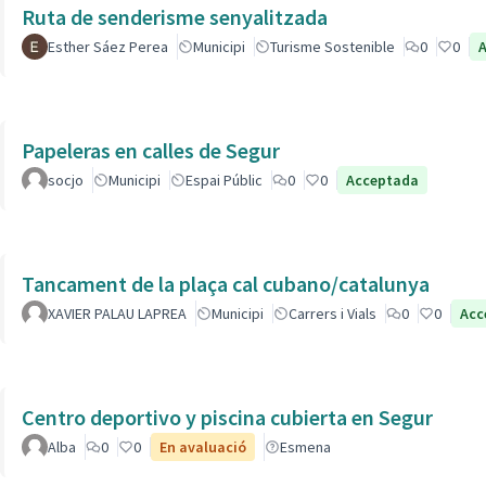
Ruta de senderisme senyalitzada
Esther Sáez Perea
Municipi
Turisme Sostenible
0
0
Papeleras en calles de Segur
socjo
Municipi
Espai Públic
0
0
Acceptada
Tancament de la plaça cal cubano/catalunya
XAVIER PALAU LAPREA
Municipi
Carrers i Vials
0
0
Acc
Centro deportivo y piscina cubierta en Segur
Alba
0
0
En avaluació
Esmena