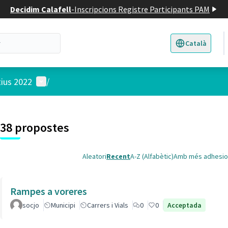
Decidim Calafell
-
Inscripcions Registre Participants PAM
Català
Triar la llengua
E
Menú d'usuari
tius 2022
/
 el mapa
t element és un mapa que presenta els components d'aquesta pàgina
38 propostes
Aleatori
Recent
A-Z (Alfabètic)
Amb més adhesio
Rampes a voreres
socjo
Municipi
Carrers i Vials
0
0
Acceptada