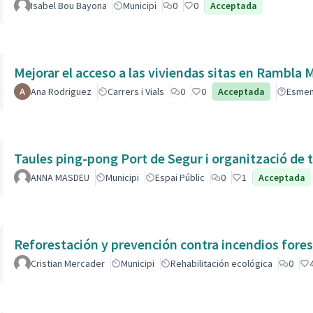
Isabel Bou Bayona
Municipi
0
0
Acceptada
Mejorar el acceso a las viviendas sitas en Ra
Ana Rodriguez
Carrers i Vials
0
0
Acceptada
Esme
Taules ping-pong Port de Segur i organització de t
ANNA MASDEU
Municipi
Espai Públic
0
1
Acceptada
Reforestación y prevención contra incendios fores
Cristian Mercader
Municipi
Rehabilitación ecológica
0