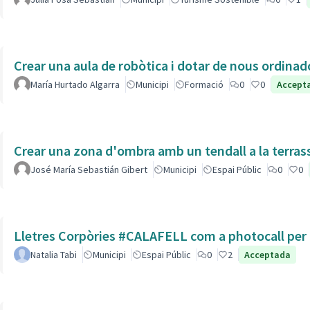
Crear una aula de robòtica i dotar de nous ordinad
María Hurtado Algarra
Municipi
Formació
0
0
Accept
Crear una zona d'ombra amb un tendall a la terras
José María Sebastián Gibert
Municipi
Espai Públic
0
0
Lletres Corpòries #CALAFELL com a photocall per l
Natalia Tabi
Municipi
Espai Públic
0
2
Acceptada