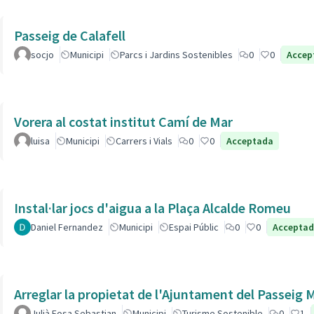
Passeig de Calafell
socjo
Municipi
Parcs i Jardins Sostenibles
0
0
Accep
Vorera al costat institut Camí de Mar
luisa
Municipi
Carrers i Vials
0
0
Acceptada
Instal·lar jocs d'aigua a la Plaça Alcalde Romeu
Daniel Fernandez
Municipi
Espai Públic
0
0
Accepta
Arreglar la propietat de l'Ajuntament del Passeig
Julià Fosa Sebastian
Municipi
Turisme Sostenible
0
1