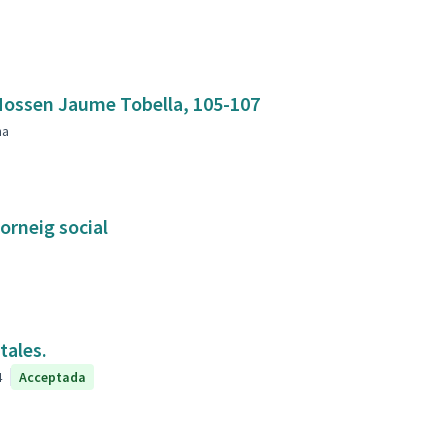
mbla Mossen Jaume Tobella, 105-107
na
orneig social
tales.
4
Acceptada