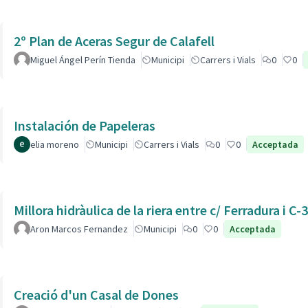
2º Plan de Aceras Segur de Calafell
Miguel Ángel Perín Tienda
Municipi
Carrers i Vials
0
0
Instalación de Papeleras
elia moreno
Municipi
Carrers i Vials
0
0
Acceptada
Millora hidràulica de la riera entre c/ Ferradura i C-
Aron Marcos Fernandez
Municipi
0
0
Acceptada
Creació d'un Casal de Dones