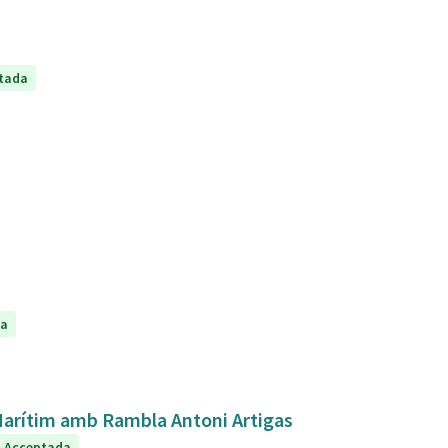
tada
da
 Marítim amb Rambla Antoni Artigas
Acceptada