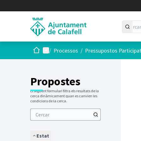
Inici
Menú principal
/
Processos
/
Pressupostos Participa
Saltar
El següen
+
−
Propostes
El següent formulari filtra els resultats de la
cerca dinàmicament quan es canvien les
condicions de la cerca.
Estat