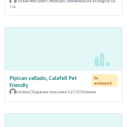
Cristian Mercader
Municipi
Rehabilitación ecológica
0
4
Pipican vallado, Calafell Pet
En
avaluació
friendly
Cristina
Espai per mascotes
2
2
Esmena