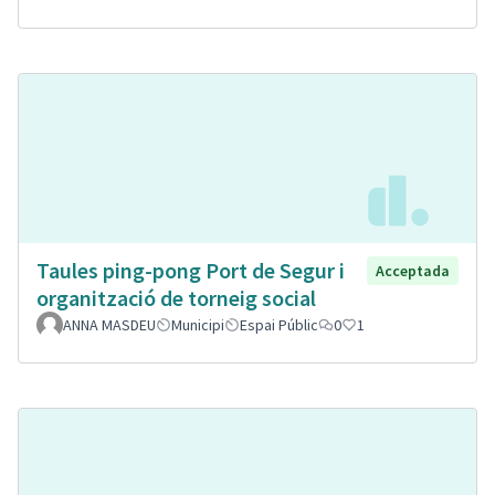
Taules ping-pong Port de Segur i
Acceptada
organització de torneig social
ANNA MASDEU
Municipi
Espai Públic
0
1