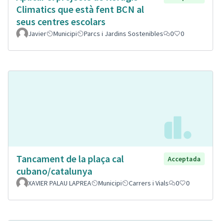
Climatics que està fent BCN al
seus centres escolars
Javier
Municipi
Parcs i Jardins Sostenibles
0
0
Tancament de la plaça cal
Acceptada
cubano/catalunya
XAVIER PALAU LAPREA
Municipi
Carrers i Vials
0
0