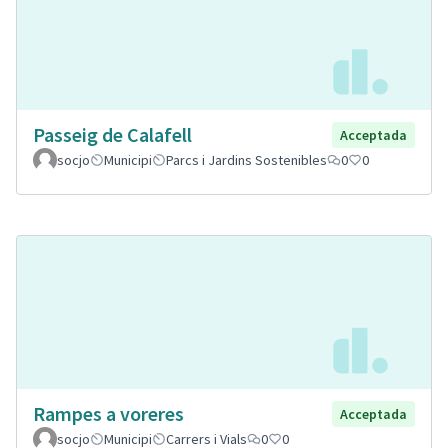
Passeig de Calafell
Acceptada
socjo
Municipi
Parcs i Jardins Sostenibles
0
0
Rampes a voreres
Acceptada
socjo
Municipi
Carrers i Vials
0
0