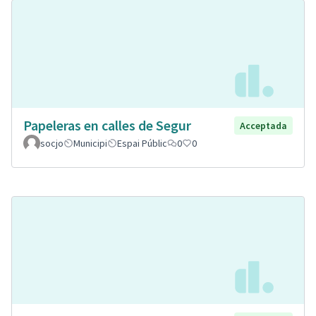
Papeleras en calles de Segur
Acceptada
socjo
Municipi
Espai Públic
0
0