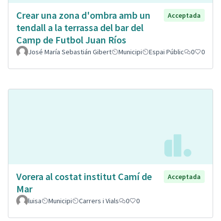
Crear una zona d'ombra amb un
Acceptada
tendall a la terrassa del bar del
Camp de Futbol Juan Ríos
José María Sebastián Gibert
Municipi
Espai Públic
0
0
Vorera al costat institut Camí de
Acceptada
Mar
luisa
Municipi
Carrers i Vials
0
0