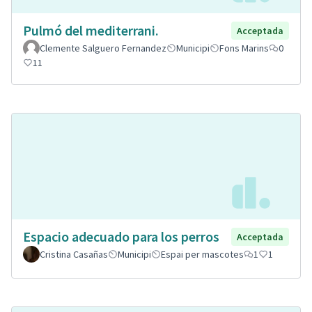
Pulmó del mediterrani.
Acceptada
Clemente Salguero Fernandez
Municipi
Fons Marins
0
11
Espacio adecuado para los perros
Acceptada
Cristina Casañas
Municipi
Espai per mascotes
1
1