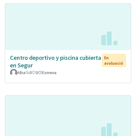
Centro deportivo y piscina cubierta
En
avaluació
en Segur
Alba
0
0
Esmena