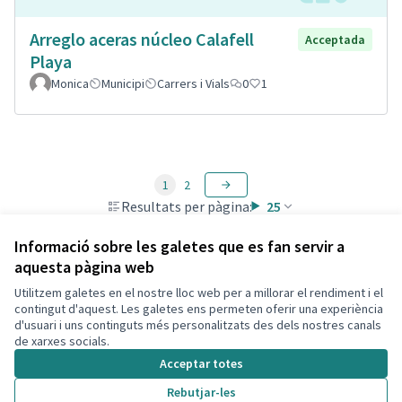
Arreglo aceras núcleo Calafell
Acceptada
Playa
Monica
Municipi
Carrers i Vials
0
1
1
2
Resultats per pàgina:
25
Informació sobre les galetes que es fan servir a
aquesta pàgina web
Utilitzem galetes en el nostre lloc web per a millorar el rendiment i el
Termes i condicions d'ús
contingut d'aquest. Les galetes ens permeten oferir una experiència
Configuració de les galetes
d'usuari i uns continguts més personalitzats des dels nostres canals
Decidim Calafell a X
Decidim Calafell a Facebook
Decidim Calafell a YouTube
Decidim Calafell a GitHub
de xarxes socials.
(Enllaç extern)
(Enllaç extern)
(Enllaç extern)
(Enllaç extern)
Acceptar totes
Rebutjar-les