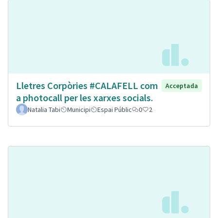
Lletres Corpòries #CALAFELL com
Acceptada
a photocall per les xarxes socials.
Natalia Tabi
Municipi
Espai Públic
0
2