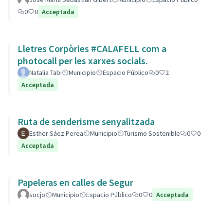
0
0
Acceptada
Lletres Corpòries #CALAFELL com a
photocall per les xarxes socials.
Natalia Tabi
Municipio
Espacio Público
0
2
Acceptada
Ruta de senderisme senyalitzada
Esther Sáez Perea
Municipio
Turismo Sostenible
0
0
Acceptada
Papeleras en calles de Segur
socjo
Municipio
Espacio Público
0
0
Acceptada