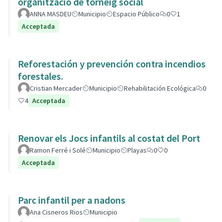
organització de torneig social
ANNA MASDEU
Municipio
Espacio Público
0
1
Acceptada
Reforestación y prevención contra incendios
forestales.
Cristian Mercader
Municipio
Rehabilitación Ecológica
0
4
Acceptada
Renovar els Jocs infantils al costat del Port
Ramon Ferré i Solé
Municipio
Playas
0
0
Acceptada
Parc infantil per a nadons
Ana Cisneros Rios
Municipio