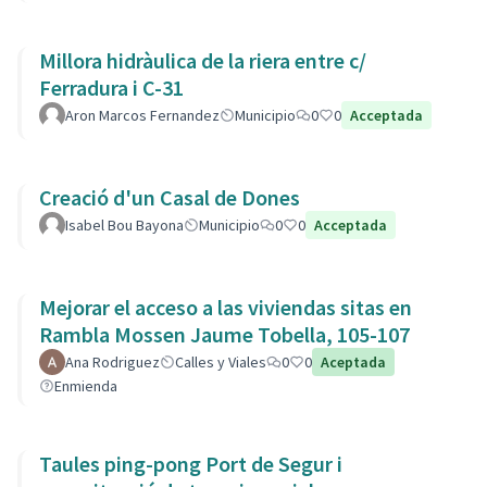
Millora hidràulica de la riera entre c/
Ferradura i C-31
Aron Marcos Fernandez
Municipio
0
0
Acceptada
Creació d'un Casal de Dones
Isabel Bou Bayona
Municipio
0
0
Acceptada
Mejorar el acceso a las viviendas sitas en
Rambla Mossen Jaume Tobella, 105-107
Ana Rodriguez
Calles y Viales
0
0
Aceptada
Enmienda
Taules ping-pong Port de Segur i