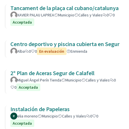
Tancament de la plaça cal cubano/catalunya
XAVIER PALAU LAPREA
Municipio
Calles y Viales
0
0
Acceptada
Centro deportivo y piscina cubierta en Segur
Alba
0
0
En evaluación
Enmienda
2º Plan de Aceras Segur de Calafell
Miguel Ángel Perín Tienda
Municipio
Calles y Viales
0
0
Acceptada
Instalación de Papeleras
elia moreno
Municipio
Calles y Viales
0
0
Acceptada