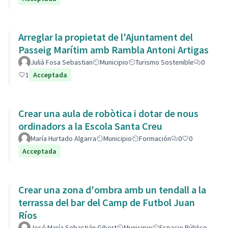
Arreglar la propietat de l'Ajuntament del
Passeig Marítim amb Rambla Antoni Artigas
Julià Fosa Sebastian
Municipio
Turismo Sostenible
0
1
Acceptada
Crear una aula de robòtica i dotar de nous
ordinadors a la Escola Santa Creu
María Hurtado Algarra
Municipio
Formación
0
0
Acceptada
Crear una zona d'ombra amb un tendall a la
terrassa del bar del Camp de Futbol Juan
Ríos
José María Sebastián Gibert
Municipio
Espacio Público