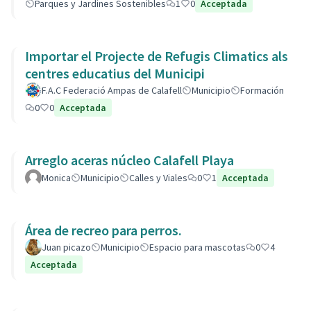
Parques y Jardines Sostenibles
1
0
Acceptada
Importar el Projecte de Refugis Climatics als
centres educatius del Municipi
F.A.C Federació Ampas de Calafell
Municipio
Formación
0
0
Acceptada
Arreglo aceras núcleo Calafell Playa
Monica
Municipio
Calles y Viales
0
1
Acceptada
Área de recreo para perros.
Juan picazo
Municipio
Espacio para mascotas
0
4
Acceptada