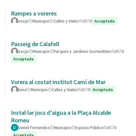
Rampes a voreres
socjo
Municipio
Calles y Viales
0
0
Acceptada
Passeig de Calafell
socjo
Municipio
Parques y Jardines Sostenibles
0
0
Acceptada
Vorera al costat institut Camí de Mar
luisa
Municipio
Calles y Viales
0
0
Acceptada
Instal·lar jocs d'aigua a la Plaça Alcalde
Romeu
Daniel Fernandez
Municipio
Espacio Público
0
0
Acceptada