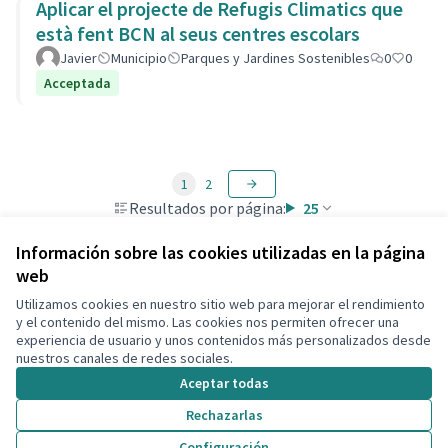
Aplicar el projecte de Refugis Climatics que
està fent BCN al seus centres escolars
Javier
Municipio
Parques y Jardines Sostenibles
0
0
Acceptada
1
2
Resultados por página:
25
Información sobre las cookies utilizadas en la página
web
Utilizamos cookies en nuestro sitio web para mejorar el rendimiento
Términos y condiciones de uso
y el contenido del mismo. Las cookies nos permiten ofrecer una
Configuración de cookies
experiencia de usuario y unos contenidos más personalizados desde
Decidim Calafell en X
Decidim Calafell en Facebook
Decidim Calafell en YouTube
Decidim Calafell en GitHub
nuestros canales de redes sociales.
(Enlace externo)
(Enlace externo)
(Enlace externo)
(Enlace externo)
Aceptar todas
Rechazarlas
Con licenci
(Enlace exte
Configuración