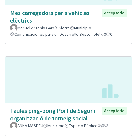
Mes carregadors per a vehicles
Acceptada
elèctrics
Manuel Antonio García Sierra
Municipio
Comunicaciones para un Desarrollo Sostenible
0
0
Taules ping-pong Port de Segur i
Acceptada
organització de torneig social
ANNA MASDEU
Municipio
Espacio Público
0
1