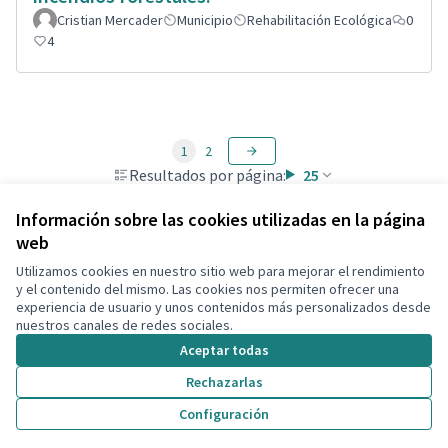
Cristian Mercader
Municipio
Rehabilitación Ecológica
0
4
1
2
Resultados por página:
25
Información sobre las cookies utilizadas en la página
web
Utilizamos cookies en nuestro sitio web para mejorar el rendimiento
Términos y condiciones de uso
y el contenido del mismo. Las cookies nos permiten ofrecer una
Configuración de cookies
experiencia de usuario y unos contenidos más personalizados desde
Decidim Calafell en X
Decidim Calafell en Facebook
Decidim Calafell en YouTube
Decidim Calafell en GitHub
nuestros canales de redes sociales.
(Enlace externo)
(Enlace externo)
(Enlace externo)
(Enlace externo)
Aceptar todas
Rechazarlas
Con licenci
(Enlace exte
Configuración
(Enlace externo)
Web creada con
software libre
.
(Enlace externo)