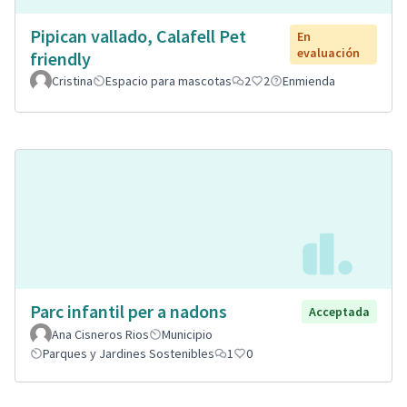
Pipican vallado, Calafell Pet
En
evaluación
friendly
Cristina
Espacio para mascotas
2
2
Enmienda
Parc infantil per a nadons
Acceptada
Ana Cisneros Rios
Municipio
Parques y Jardines Sostenibles
1
0