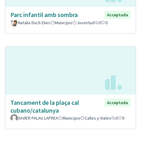
Parc infantil amb sombra
Acceptada
Natalia Duch Elies
Municipio
Juventud
0
0
Tancament de la plaça cal
Acceptada
cubano/catalunya
XAVIER PALAU LAPREA
Municipio
Calles y Viales
0
0