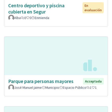
Centro deportivo y piscina
En
evaluación
cubierta en Segur
Alba
0
0
Enmienda
Parque para personas mayores
Acceptada
José Manuel jaime
Municipio
Espacio Público
1
1