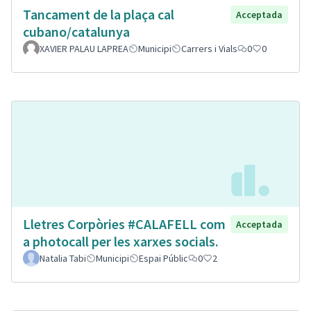
Tancament de la plaça cal
Acceptada
cubano/catalunya
XAVIER PALAU LAPREA
Municipi
Carrers i Vials
0
0
Lletres Corpòries #CALAFELL com
Acceptada
a photocall per les xarxes socials.
Natalia Tabi
Municipi
Espai Públic
0
2