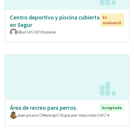
Centro deportivo y piscina cubierta
En
avaluació
en Segur
Alba
0
0
Esmena
Área de recreo para perros.
Acceptada
Juan picazo
Municipi
Espai per mascotes
0
4