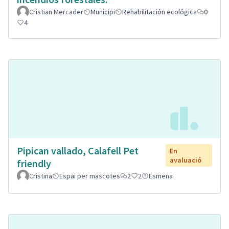
Cristian Mercader
Municipi
Rehabilitación ecológica
0
4
Pipican vallado, Calafell Pet
En
avaluació
friendly
Cristina
Espai per mascotes
2
2
Esmena