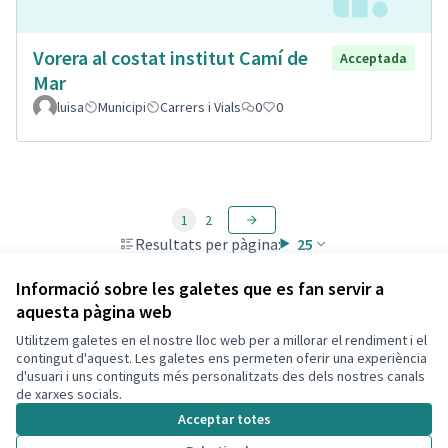
Vorera al costat institut Camí de
Acceptada
Mar
luisa
Municipi
Carrers i Vials
0
0
1
2
Resultats per pàgina:
25
Informació sobre les galetes que es fan servir a
aquesta pàgina web
Utilitzem galetes en el nostre lloc web per a millorar el rendiment i el
Termes i condicions d'ús
contingut d'aquest. Les galetes ens permeten oferir una experiència
Configuració de les galetes
d'usuari i uns continguts més personalitzats des dels nostres canals
Decidim Calafell a X
Decidim Calafell a Facebook
Decidim Calafell a YouTube
Decidim Calafell a GitHub
de xarxes socials.
(Enllaç extern)
(Enllaç extern)
(Enllaç extern)
(Enllaç extern)
Acceptar totes