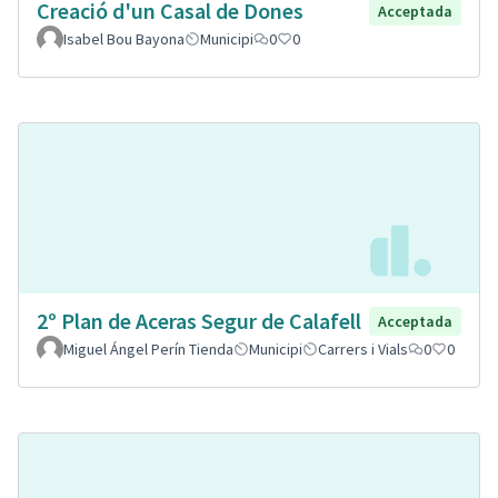
Creació d'un Casal de Dones
Acceptada
Isabel Bou Bayona
Municipi
0
0
2º Plan de Aceras Segur de Calafell
Acceptada
Miguel Ángel Perín Tienda
Municipi
Carrers i Vials
0
0