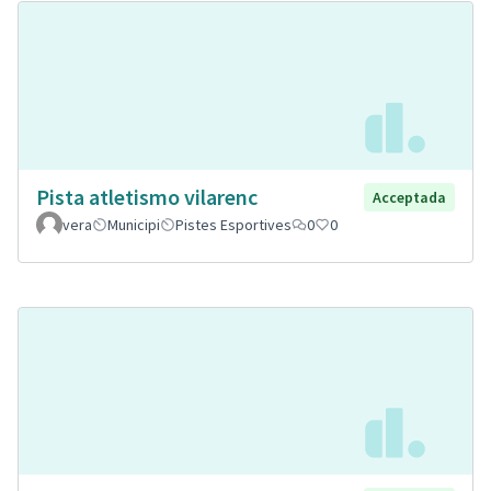
Pista atletismo vilarenc
Acceptada
vera
Municipi
Pistes Esportives
0
0