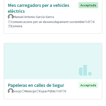
Mes carregadors per a vehicles
Acceptada
elèctrics
Manuel Antonio García Sierra
Comunicacions per un desenvolupament sostenible
0
0
Esmena
Papeleras en calles de Segur
Acceptada
socjo
Municipi
Espai Públic
0
0