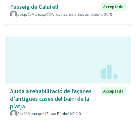
Passeig de Calafell
Acceptada
socjo
Municipi
Parcs i Jardins Sostenibles
0
0
Ajuda a rehabilitació de façanes
Acceptada
d'antigues cases del barri de la
platja
Ara
Municipi
Espai Públic
0
0