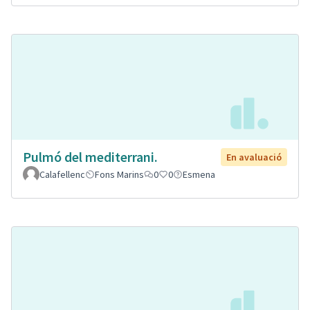
Pulmó del mediterrani.
En avaluació
Calafellenc
Fons Marins
0
0
Esmena