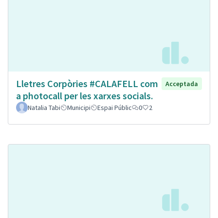
Lletres Corpòries #CALAFELL com
Acceptada
a photocall per les xarxes socials.
Natalia Tabi
Municipi
Espai Públic
0
2