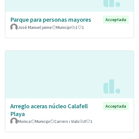
Parque para personas mayores
Acceptada
José Manuel jaime
Municipi
1
1
Arreglo aceras núcleo Calafell
Acceptada
Playa
Monica
Municipi
Carrers i Vials
0
1