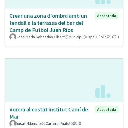
Crear una zona d'ombra amb un
Acceptada
tendall a la terrassa del bar del
Camp de Futbol Juan Ríos
José María Sebastián Gibert
Municipi
Espai Públic
0
0
Vorera al costat institut Camí de
Acceptada
Mar
luisa
Municipi
Carrers i Vials
0
0