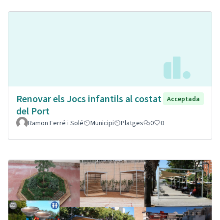
Renovar els Jocs infantils al costat
Acceptada
del Port
Ramon Ferré i Solé
Municipi
Platges
0
0