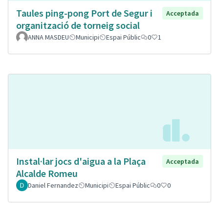
Taules ping-pong Port de Segur i
Acceptada
organització de torneig social
ANNA MASDEU
Municipi
Espai Públic
0
1
Instal·lar jocs d'aigua a la Plaça
Acceptada
Alcalde Romeu
Daniel Fernandez
Municipi
Espai Públic
0
0