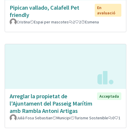
Pipican vallado, Calafell Pet
En
avaluació
friendly
Cristina
Espai per mascotes
2
2
Esmena
Arreglar la propietat de
Acceptada
l'Ajuntament del Passeig Marítim
amb Rambla Antoni Artigas
Julià Fosa Sebastian
Municipi
Turisme Sostenible
0
1