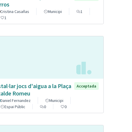
rros
Cristina Casañas
Municipi
1
1
stal·lar jocs d'aigua a la Plaça
Acceptada
calde Romeu
Daniel Fernandez
Municipi
Espai Públic
0
0