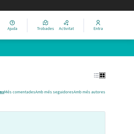
legir el idioma
Ajuda
Trobades
Activitat
Entra
Leaflet
|
©
HERE maps
 com a punts al mapa. L'element es pot fer servir amb un lector 
ns
Més comentades
Amb més seguidores
Amb més autores