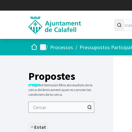
Inici
Menú principal
/
Processos
/
Pressupostos Participa
Saltar
El següen
+
−
Propostes
El següent formulari filtra els resultats de la
cerca dinàmicament quan es canvien les
condicions de la cerca.
Estat