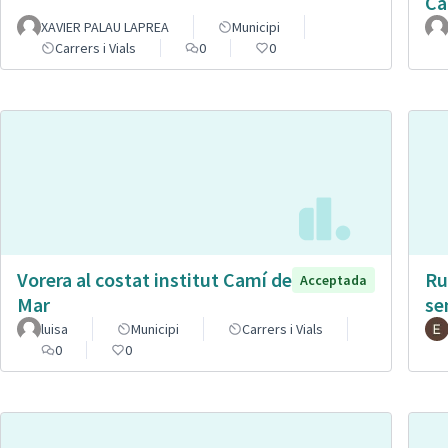
Ca
XAVIER PALAU LAPREA
Municipi
Carrers i Vials
0
0
Vorera al costat institut Camí de
Ru
Acceptada
Mar
se
luisa
Municipi
Carrers i Vials
0
0