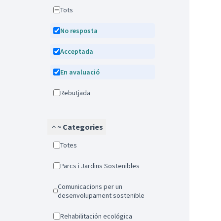
Tots
No resposta
Acceptada
En avaluació
Rebutjada
~ Categories
Totes
Parcs i Jardins Sostenibles
Comunicacions per un
desenvolupament sostenible
Rehabilitación ecológica