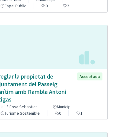
Espai Públic
0
2
reglar la propietat de
Acceptada
Ajuntament del Passeig
rítim amb Rambla Antoni
tigas
Julià Fosa Sebastian
Municipi
Turisme Sostenible
0
1