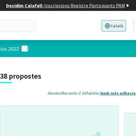
Decidim Calafell
-
Inscripcions Registre Participants PAM
Català
Triar la llengua
E
Menú d'usuari
tius 2022
/
 el mapa
t element és un mapa que presenta els components d'aquesta pàgina
38 propostes
Aleatori
Recent
A-Z (Alfabètic)
Amb més adhesio