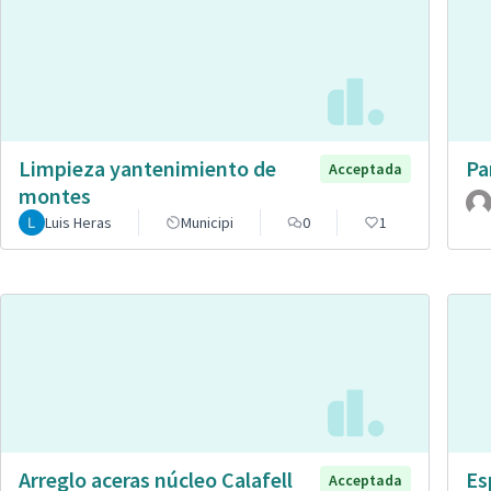
Limpieza yantenimiento de
Pa
Acceptada
montes
Luis Heras
Municipi
0
1
Arreglo aceras núcleo Calafell
Es
Acceptada