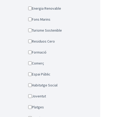
Energia Renovable
Fons Marins
Turisme Sostenible
Residuos Cero
Formació
Comerç
Espai Públic
Habitatge Social
Joventut
Platges