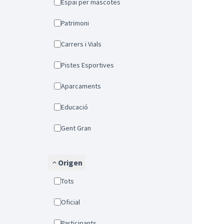
Espai per mascotes
Patrimoni
Carrers i Vials
Pistes Esportives
Aparcaments
Educació
Gent Gran
Origen
Tots
Oficial
Participants