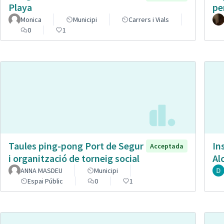
Playa
pe
Monica
Municipi
Carrers i Vials
0
1
Taules ping-pong Port de Segur
In
Acceptada
i organització de torneig social
Al
ANNA MASDEU
Municipi
Espai Públic
0
1