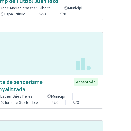
mp de Futbol Juan Ríos
José María Sebastián Gibert
Municipi
Espai Públic
0
0
ta de senderisme
Acceptada
nyalitzada
Esther Sáez Perea
Municipi
Turisme Sostenible
0
0