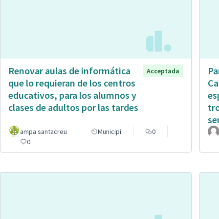
Renovar aulas de informática
Pa
Acceptada
que lo requieran de los centros
Ca
educativos, para los alumnos y
es
clases de adultos por las tardes
tr
sen
ampa santacreu
Municipi
0
0