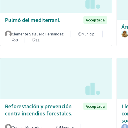
Pulmó del mediterrani.
Acceptada
Ár
Clemente Salguero Fernandez
Municipi
0
11
Reforestación y prevención
Ll
Acceptada
contra incendios forestales.
co
so
Cristian Mercader
Municipi