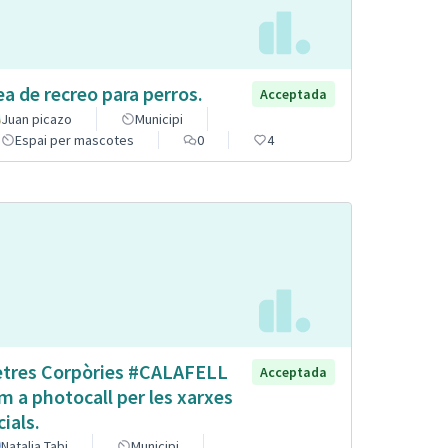
ea de recreo para perros.
Acceptada
Juan picazo
Municipi
Espai per mascotes
0
4
etres Corpòries #CALAFELL
Acceptada
m a photocall per les xarxes
cials.
Natalia Tabi
Municipi