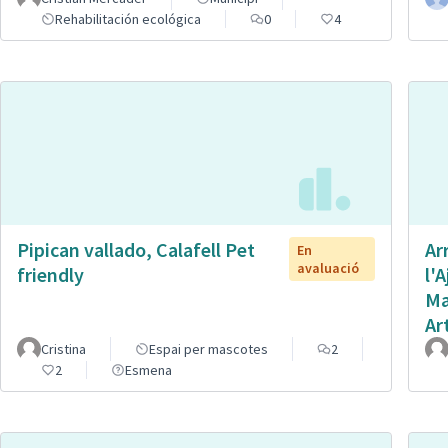
Rehabilitación ecológica
0
4
Pipican vallado, Calafell Pet
Ar
En
avaluació
friendly
l'
Ma
Ar
Cristina
Espai per mascotes
2
2
Esmena