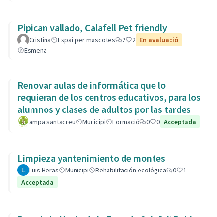
Pipican vallado, Calafell Pet friendly
Cristina
Espai per mascotes
2
2
En avaluació
Esmena
Renovar aulas de informática que lo
requieran de los centros educativos, para los
alumnos y clases de adultos por las tardes
ampa santacreu
Municipi
Formació
0
0
Acceptada
Limpieza yantenimiento de montes
Luis Heras
Municipi
Rehabilitación ecológica
0
1
Acceptada