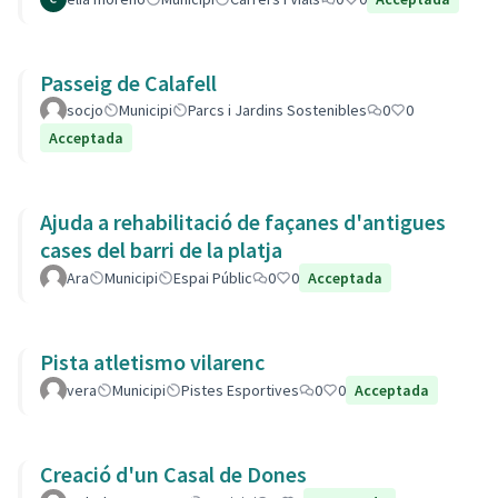
Passeig de Calafell
socjo
Municipi
Parcs i Jardins Sostenibles
0
0
Acceptada
Ajuda a rehabilitació de façanes d'antigues
cases del barri de la platja
Ara
Municipi
Espai Públic
0
0
Acceptada
Pista atletismo vilarenc
vera
Municipi
Pistes Esportives
0
0
Acceptada
Creació d'un Casal de Dones