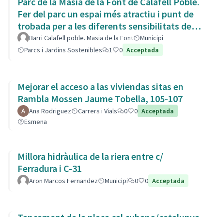
Parc de la Masia de la Font de Calafell Poble.
Fer del parc un espai més atractiu i punt de
trobada per a les diferents sensibilitats del
barri.
Barri Calafell poble. Masia de la Font
Municipi
Parcs i Jardins Sostenibles
1
0
Acceptada
Mejorar el acceso a las viviendas sitas en
Rambla Mossen Jaume Tobella, 105-107
Ana Rodriguez
Carrers i Vials
0
0
Acceptada
Esmena
Millora hidràulica de la riera entre c/
Ferradura i C-31
Aron Marcos Fernandez
Municipi
0
0
Acceptada