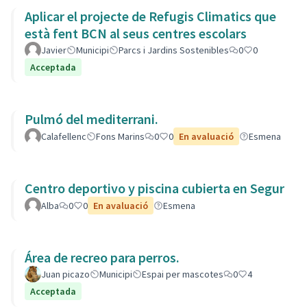
Aplicar el projecte de Refugis Climatics que
està fent BCN al seus centres escolars
Javier
Municipi
Parcs i Jardins Sostenibles
0
0
Acceptada
Pulmó del mediterrani.
Calafellenc
Fons Marins
0
0
En avaluació
Esmena
Centro deportivo y piscina cubierta en Segur
Alba
0
0
En avaluació
Esmena
Área de recreo para perros.
Juan picazo
Municipi
Espai per mascotes
0
4
Acceptada