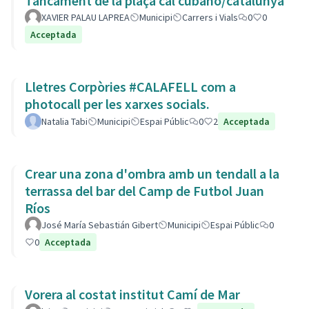
Tancament de la plaça cal cubano/catalunya
XAVIER PALAU LAPREA
Municipi
Carrers i Vials
0
0
Acceptada
Lletres Corpòries #CALAFELL com a
photocall per les xarxes socials.
Natalia Tabi
Municipi
Espai Públic
0
2
Acceptada
Crear una zona d'ombra amb un tendall a la
terrassa del bar del Camp de Futbol Juan
Ríos
José María Sebastián Gibert
Municipi
Espai Públic
0
0
Acceptada
Vorera al costat institut Camí de Mar