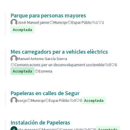
Parque para personas mayores
José Manuel jaime
Municipi
Espai Públic
1
1
Acceptada
Mes carregadors per a vehicles elèctrics
Manuel Antonio García Sierra
Comunicacions per un desenvolupament sostenible
0
0
Acceptada
Esmena
Papeleras en calles de Segur
socjo
Municipi
Espai Públic
0
0
Acceptada
Instalación de Papeleras
elia moreno
Municipi
Carrers i Vials
0
0
Acceptada