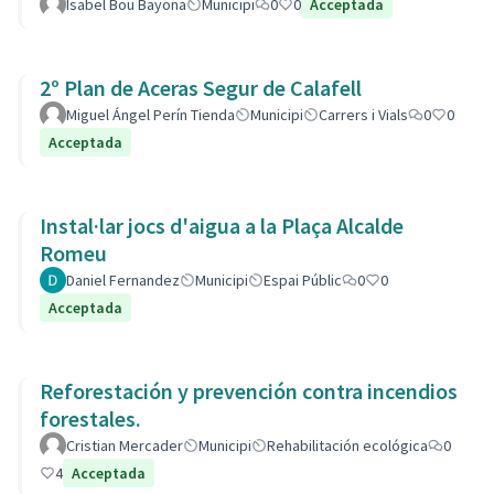
Isabel Bou Bayona
Municipi
0
0
Acceptada
2º Plan de Aceras Segur de Calafell
Miguel Ángel Perín Tienda
Municipi
Carrers i Vials
0
0
Acceptada
Instal·lar jocs d'aigua a la Plaça Alcalde
Romeu
Daniel Fernandez
Municipi
Espai Públic
0
0
Acceptada
Reforestación y prevención contra incendios
forestales.
Cristian Mercader
Municipi
Rehabilitación ecológica
0
4
Acceptada