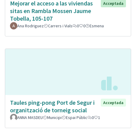
Mejorar el acceso a las viviendas
Acceptada
sitas en Rambla Mossen Jaume
Tobella, 105-107
Ana Rodriguez
Carrers i Vials
0
0
Esmena
Taules ping-pong Port de Segur i
Acceptada
organització de torneig social
ANNA MASDEU
Municipi
Espai Públic
0
1