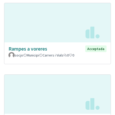
Rampes a voreres
Acceptada
socjo
Municipi
Carrers i Vials
0
0