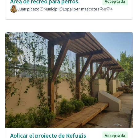
Área de recreo para perros.
Acceptada
Juan picazo
Municipi
Espai per mascotes
0
4
Aplicar el projecte de Refugis
Acceptada