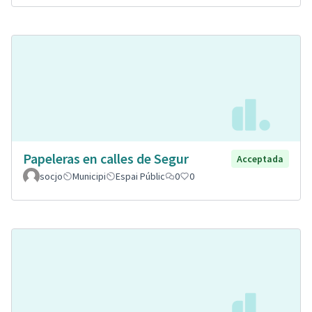
Papeleras en calles de Segur
Acceptada
socjo
Municipi
Espai Públic
0
0