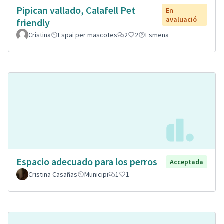
Pipican vallado, Calafell Pet
En
avaluació
friendly
Cristina
Espai per mascotes
2
2
Esmena
Espacio adecuado para los perros
Acceptada
Cristina Casañas
Municipi
1
1