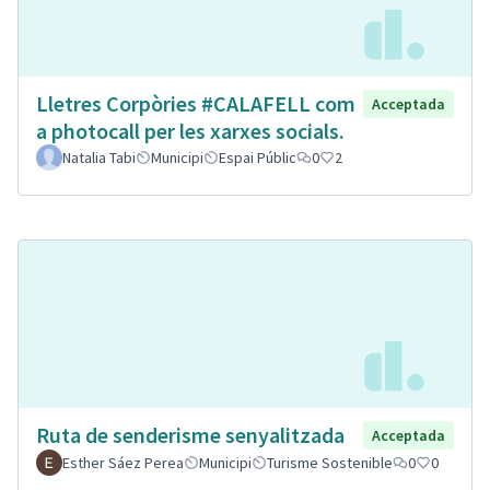
Lletres Corpòries #CALAFELL com
Acceptada
a photocall per les xarxes socials.
Natalia Tabi
Municipi
Espai Públic
0
2
Ruta de senderisme senyalitzada
Acceptada
Esther Sáez Perea
Municipi
Turisme Sostenible
0
0