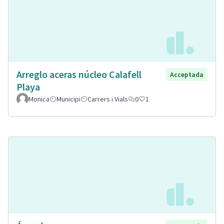
Arreglo aceras núcleo Calafell
Acceptada
Playa
Monica
Municipi
Carrers i Vials
0
1