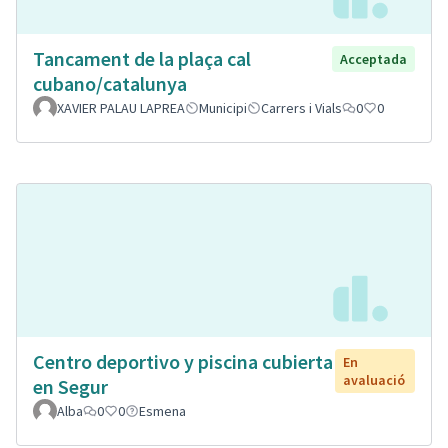
Tancament de la plaça cal
Acceptada
cubano/catalunya
XAVIER PALAU LAPREA
Municipi
Carrers i Vials
0
0
Centro deportivo y piscina cubierta
En
avaluació
en Segur
Alba
0
0
Esmena