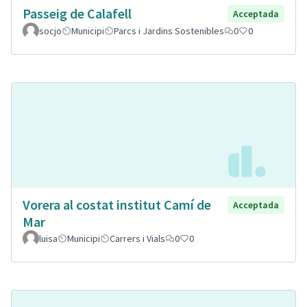
Passeig de Calafell
Acceptada
socjo
Municipi
Parcs i Jardins Sostenibles
0
0
Vorera al costat institut Camí de
Acceptada
Mar
luisa
Municipi
Carrers i Vials
0
0