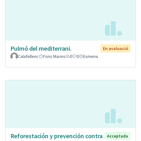
Pulmó del mediterrani.
En avaluació
Calafellenc
Fons Marins
0
0
Esmena
Reforestación y prevención contra
Acceptada