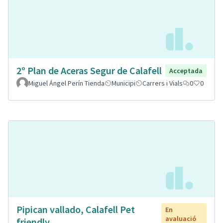
2º Plan de Aceras Segur de Calafell
Acceptada
Miguel Ángel Perín Tienda
Municipi
Carrers i Vials
0
0
Pipican vallado, Calafell Pet
En
avaluació
friendly