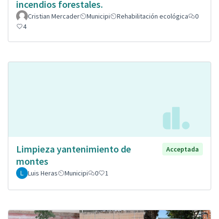
incendios forestales.
Cristian Mercader
Municipi
Rehabilitación ecológica
0
4
Limpieza yantenimiento de
Acceptada
montes
Luis Heras
Municipi
0
1