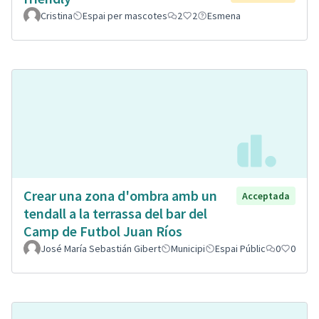
Cristina
Espai per mascotes
2
2
Esmena
Crear una zona d'ombra amb un
Acceptada
tendall a la terrassa del bar del
Camp de Futbol Juan Ríos
José María Sebastián Gibert
Municipi
Espai Públic
0
0