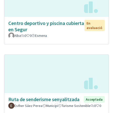
Centro deportivo y piscina cubierta
En
avaluació
en Segur
Alba
0
0
Esmena
Ruta de senderisme senyalitzada
Acceptada
Esther Sáez Perea
Municipi
Turisme Sostenible
0
0