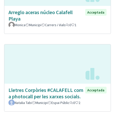
Arreglo aceras núcleo Calafell
Acceptada
Playa
Monica
Municipi
Carrers i Vials
0
1
Lletres Corpòries #CALAFELL com
Acceptada
a photocall per les xarxes socials.
Natalia Tabi
Municipi
Espai Públic
0
2