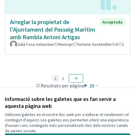
Arreglar la propietat de
Acceptada
l'Ajuntament del Passeig Marítim
amb Rambla Antoni Artigas
Julià Fosa Sebastian
Municipi
Turisme Sostenible
0
1
1
2
Resultats per pàgina:
25
Informació sobre les galetes que es fan servir a
aquesta pàgina web
Utilitzem galetes en el nostre lloc web per a millorar el rendiment i el
Termes i condicions d'ús
contingut d'aquest. Les galetes ens permeten oferir una experiència
Configuració de les galetes
d'usuari i uns continguts més personalitzats des dels nostres canals
Decidim Calafell a X
Decidim Calafell a Facebook
Decidim Calafell a YouTube
Decidim Calafell a GitHub
de xarxes socials.