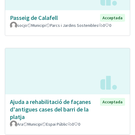
Passeig de Calafell
Acceptada
socjo
Municipi
Parcs i Jardins Sostenibles
0
0
Ajuda a rehabilitació de façanes
Acceptada
d'antigues cases del barri de la
platja
Ara
Municipi
Espai Públic
0
0