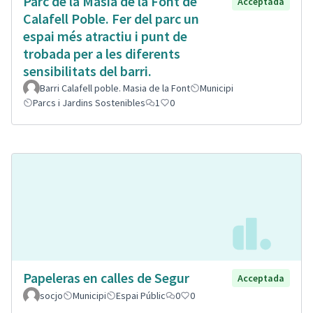
Parc de la Masia de la Font de
Acceptada
Calafell Poble. Fer del parc un
espai més atractiu i punt de
trobada per a les diferents
sensibilitats del barri.
Barri Calafell poble. Masia de la Font
Municipi
Parcs i Jardins Sostenibles
1
0
Papeleras en calles de Segur
Acceptada
socjo
Municipi
Espai Públic
0
0