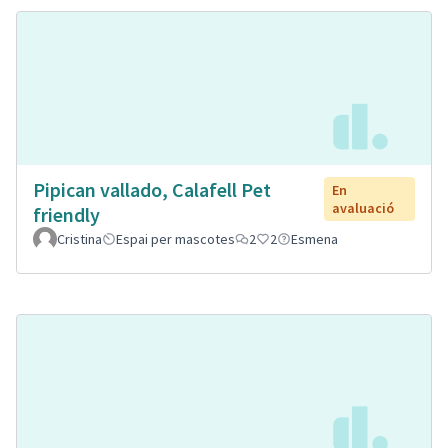
Pipican vallado, Calafell Pet
En
avaluació
friendly
Cristina
Espai per mascotes
2
2
Esmena