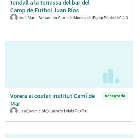
tendall a la terrassa del bar del
Camp de Futbol Juan Ríos
José María Sebastián Gibert
Municipi
Espai Públic
0
0
Vorera al costat institut Camí de
Acceptada
Mar
luisa
Municipi
Carrers i Vials
0
0