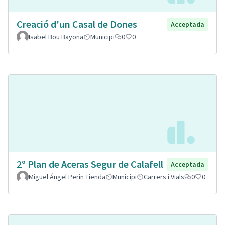
Creació d'un Casal de Dones
Acceptada
Isabel Bou Bayona
Municipi
0
0
2º Plan de Aceras Segur de Calafell
Acceptada
Miguel Ángel Perín Tienda
Municipi
Carrers i Vials
0
0