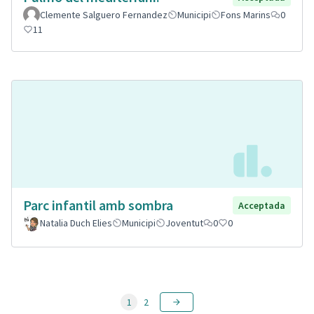
Clemente Salguero Fernandez
Municipi
Fons Marins
0
11
Parc infantil amb sombra
Acceptada
Natalia Duch Elies
Municipi
Joventut
0
0
1
2