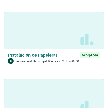
Instalación de Papeleras
Acceptada
elia moreno
Municipi
Carrers i Vials
0
0