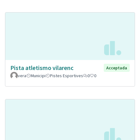
Pista atletismo vilarenc
Acceptada
vera
Municipi
Pistes Esportives
0
0