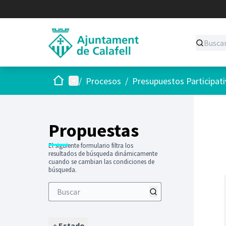
Inicio
Menú principal
/
Procesos
/
Presupuestos Participat
Saltar
El siguie
+
−
Propuestas
El siguiente formulario filtra los
resultados de búsqueda dinámicamente
cuando se cambian las condiciones de
búsqueda.
Estado