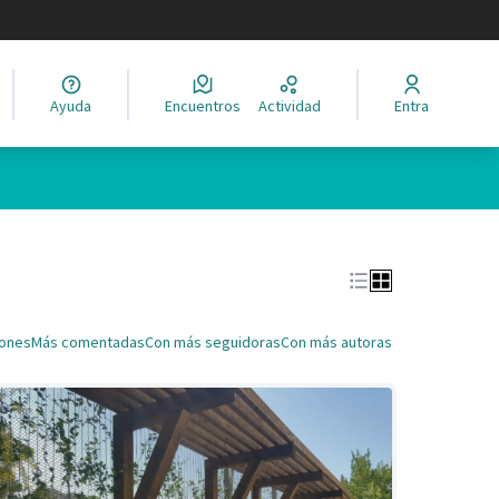
legir el idioma
Ayuda
Encuentros
Actividad
Entra
Leaflet
|
©
HERE maps
ina como puntos en el mapa. El elemento se puede utilizar con un 
iones
Más comentadas
Con más seguidoras
Con más autoras