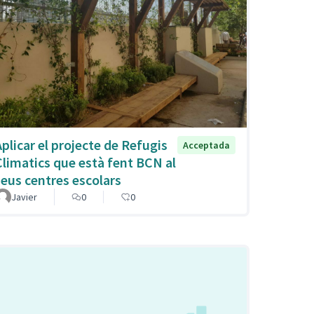
Aplicar el projecte de Refugis
Acceptada
Climatics que està fent BCN al
seus centres escolars
Javier
0
0