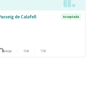
Passeig de Calafell
Acceptada
socjo
0
0