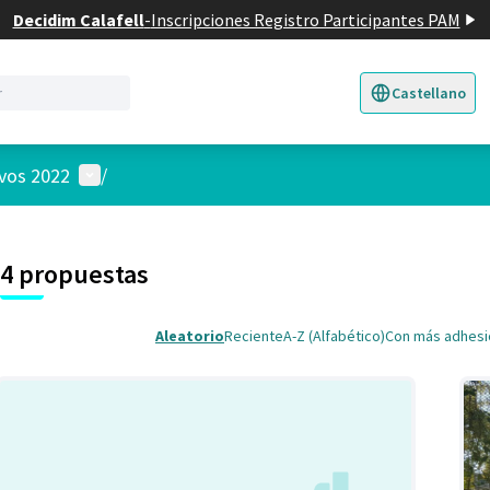
Decidim Calafell
-
Inscripciones Registro Participantes PAM
Castellano
Triar la llengua
E
Menú de usuario
ivos 2022
/
 el mapa
nte elemento es un mapa que presenta los componentes de esta pág
4 propuestas
Aleatorio
Reciente
A-Z (Alfabético)
Con más adhes