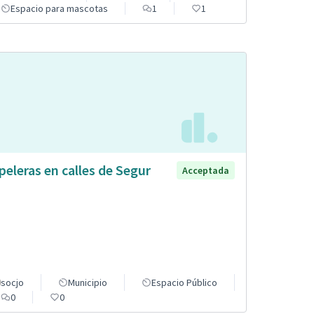
Espacio para mascotas
1
1
peleras en calles de Segur
Acceptada
socjo
Municipio
Espacio Público
0
0