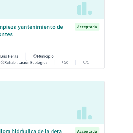
mpieza yantenimiento de
Acceptada
ntes
Luis Heras
Municipio
Rehabilitación Ecológica
0
1
llora hidràulica de la riera
Acceptada