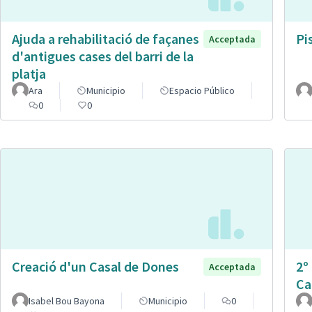
Ajuda a rehabilitació de façanes
Pi
Acceptada
d'antigues cases del barri de la
platja
Ara
Municipio
Espacio Público
0
0
Creació d'un Casal de Dones
2º
Acceptada
Ca
Isabel Bou Bayona
Municipio
0