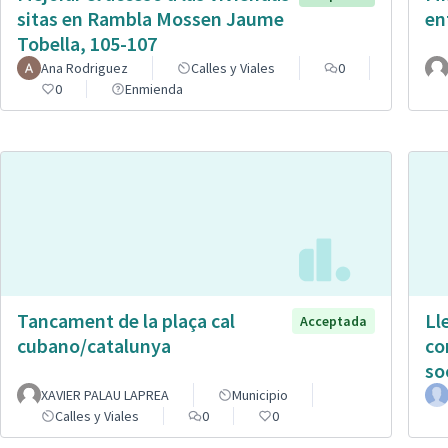
sitas en Rambla Mossen Jaume
en
Tobella, 105-107
Ana Rodriguez
Calles y Viales
0
0
Enmienda
Tancament de la plaça cal
Ll
Acceptada
cubano/catalunya
co
so
XAVIER PALAU LAPREA
Municipio
Calles y Viales
0
0