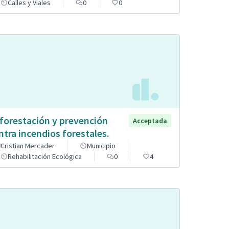
Calles y Viales
0
0
forestación y prevención
Acceptada
ntra incendios forestales.
Cristian Mercader
Municipio
Rehabilitación Ecológica
0
4