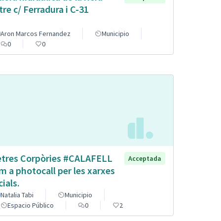
tre c/ Ferradura i C-31
Aron Marcos Fernandez
Municipio
0
0
etres Corpòries #CALAFELL
Acceptada
m a photocall per les xarxes
cials.
Natalia Tabi
Municipio
Espacio Público
0
2