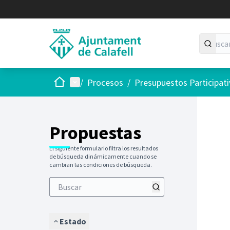
Inicio
Menú principal
/
Procesos
/
Presupuestos Participat
Saltar
El siguie
+
−
Propuestas
El siguiente formulario filtra los resultados
de búsqueda dinámicamente cuando se
cambian las condiciones de búsqueda.
Estado