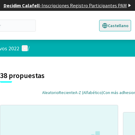
Decidim Calafell
-
Inscripciones Registro Participantes PAM
Castellano
Triar la llengua
E
Menú de usuario
ivos 2022
/
 el mapa
nte elemento es un mapa que presenta los componentes de esta pág
38 propuestas
Aleatorio
Reciente
A-Z (Alfabético)
Con más adhesio