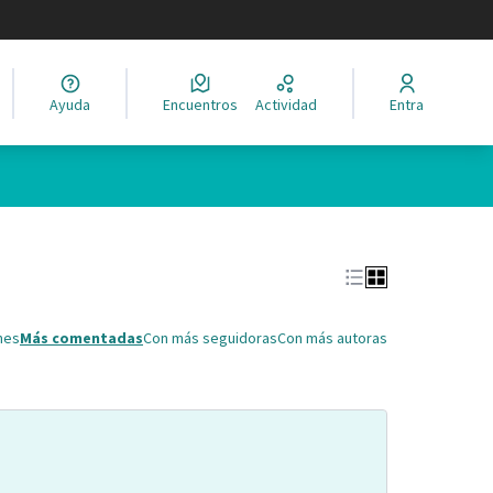
legir el idioma
Ayuda
Encuentros
Actividad
Entra
Leaflet
|
©
HERE maps
ina como puntos en el mapa. El elemento se puede utilizar con un 
nes
Más comentadas
Con más seguidoras
Con más autoras