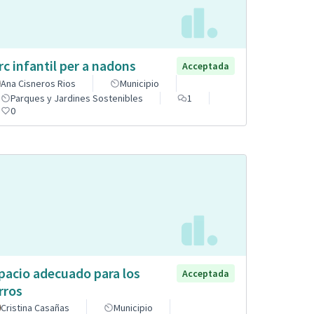
rc infantil per a nadons
Acceptada
Ana Cisneros Rios
Municipio
Parques y Jardines Sostenibles
1
0
pacio adecuado para los
Acceptada
rros
Cristina Casañas
Municipio