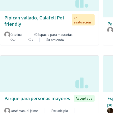
Pipican vallado, Calafell Pet
En
evaluación
Pa
friendly
Cristina
Espacio para mascotas
2
2
Enmienda
Parque para personas mayores
Es
Acceptada
pe
José Manuel jaime
Municipio