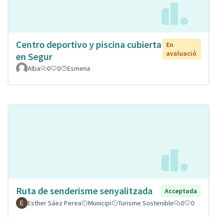
Centro deportivo y piscina cubierta
En
avaluació
en Segur
Alba
0
0
Esmena
Ruta de senderisme senyalitzada
Acceptada
Esther Sáez Perea
Municipi
Turisme Sostenible
0
0