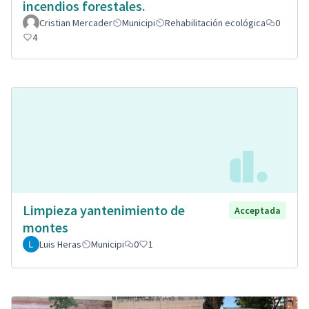
incendios forestales.
Cristian Mercader
Municipi
Rehabilitación ecológica
0
4
Limpieza yantenimiento de
Acceptada
montes
Luis Heras
Municipi
0
1