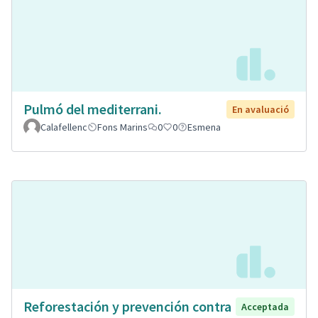
Pulmó del mediterrani.
En avaluació
Calafellenc
Fons Marins
0
0
Esmena
Reforestación y prevención contra
Acceptada