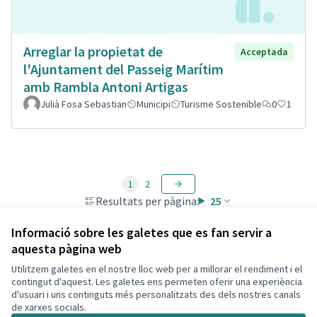
Arreglar la propietat de
Acceptada
l'Ajuntament del Passeig Marítim
amb Rambla Antoni Artigas
Julià Fosa Sebastian
Municipi
Turisme Sostenible
0
1
1
2
Resultats per pàgina:
25
Informació sobre les galetes que es fan servir a
aquesta pàgina web
Utilitzem galetes en el nostre lloc web per a millorar el rendiment i el
Termes i condicions d'ús
contingut d'aquest. Les galetes ens permeten oferir una experiència
Configuració de les galetes
d'usuari i uns continguts més personalitzats des dels nostres canals
Decidim Calafell a X
Decidim Calafell a Facebook
Decidim Calafell a YouTube
Decidim Calafell a GitHub
de xarxes socials.