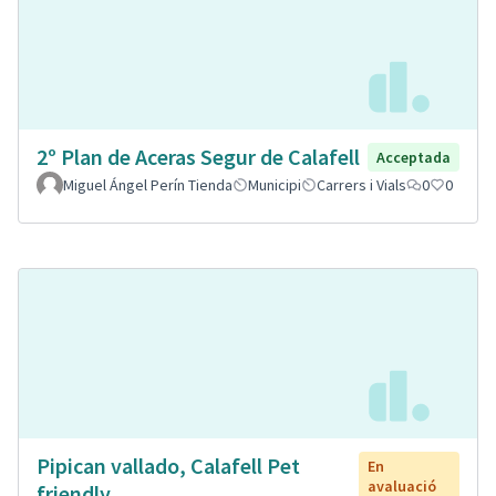
2º Plan de Aceras Segur de Calafell
Acceptada
Miguel Ángel Perín Tienda
Municipi
Carrers i Vials
0
0
Pipican vallado, Calafell Pet
En
avaluació
friendly