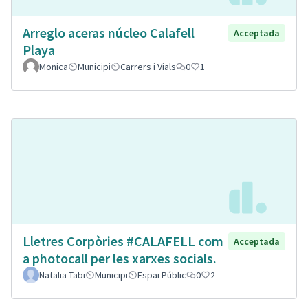
Arreglo aceras núcleo Calafell
Acceptada
Playa
Monica
Municipi
Carrers i Vials
0
1
Lletres Corpòries #CALAFELL com
Acceptada
a photocall per les xarxes socials.
Natalia Tabi
Municipi
Espai Públic
0
2