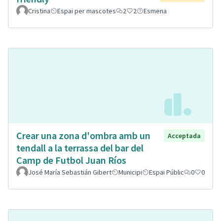
Cristina
Espai per mascotes
2
2
Esmena
Crear una zona d'ombra amb un
Acceptada
tendall a la terrassa del bar del
Camp de Futbol Juan Ríos
José María Sebastián Gibert
Municipi
Espai Públic
0
0