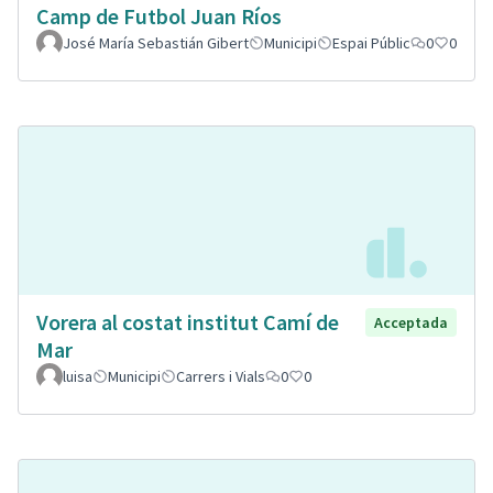
Camp de Futbol Juan Ríos
José María Sebastián Gibert
Municipi
Espai Públic
0
0
Vorera al costat institut Camí de
Acceptada
Mar
luisa
Municipi
Carrers i Vials
0
0