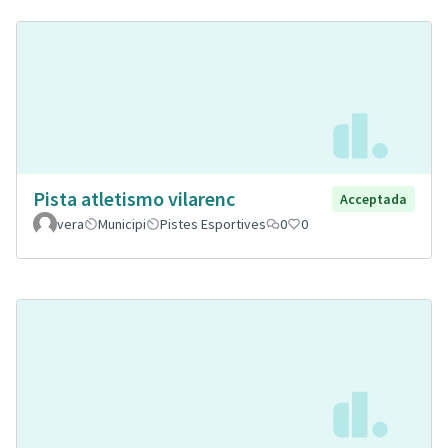
Pista atletismo vilarenc
Acceptada
vera
Municipi
Pistes Esportives
0
0