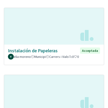
Instalación de Papeleras
Acceptada
elia moreno
Municipi
Carrers i Vials
0
0