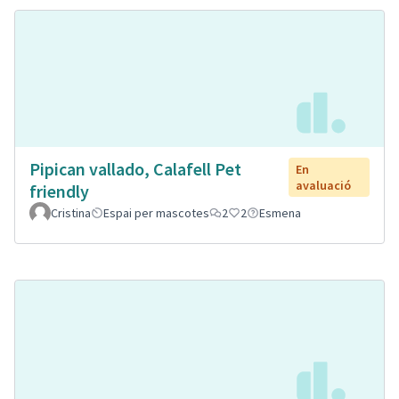
Pipican vallado, Calafell Pet
En
avaluació
friendly
Cristina
Espai per mascotes
2
2
Esmena