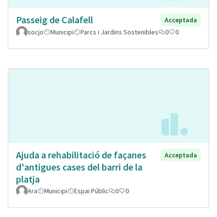
Passeig de Calafell
Acceptada
socjo
Municipi
Parcs i Jardins Sostenibles
0
0
Ajuda a rehabilitació de façanes
Acceptada
d'antigues cases del barri de la
platja
Ara
Municipi
Espai Públic
0
0