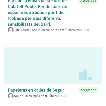
Parc de la Masia de la Font de
Acceptada
Calafell Poble. Fer del parc un
espai més atractiu i punt de
trobada per a les diferents
sensibilitats del barri.
Barri Calafell poble. Masia de la Font
Municipi
1
0
Papeleras en calles de Segur
Acceptada
socjo
Municipi
Espai Públic
0
0