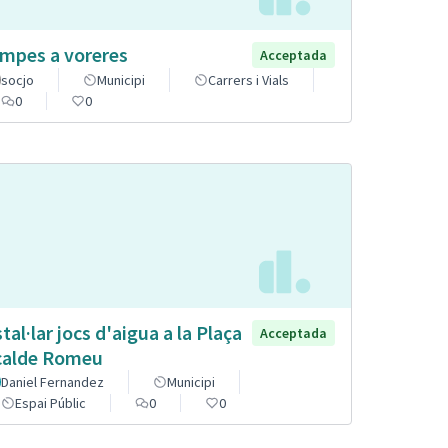
mpes a voreres
Acceptada
socjo
Municipi
Carrers i Vials
0
0
stal·lar jocs d'aigua a la Plaça
Acceptada
calde Romeu
Daniel Fernandez
Municipi
Espai Públic
0
0