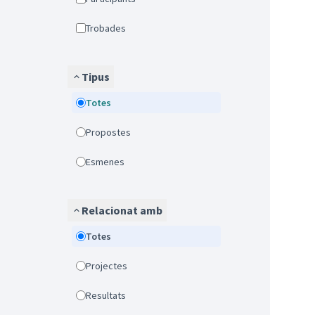
Trobades
Tipus
Totes
Propostes
Esmenes
Relacionat amb
Totes
Projectes
Resultats