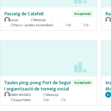
Passeig de Calafell
Ra
Acceptada
socjo
Municipi
Parcs i Jardins Sostenibles
0
0
Taules ping-pong Port de Segur
In
Acceptada
i organització de torneig social
Al
ANNA MASDEU
Municipi
Espai Públic
0
1