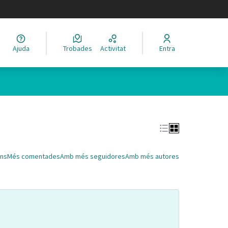
legir el idioma
Ajuda
Trobades
Activitat
Entra
Leaflet
|
©
HERE maps
 com a punts al mapa. L'element es pot fer servir amb un lector 
ns
Més comentades
Amb més seguidores
Amb més autores