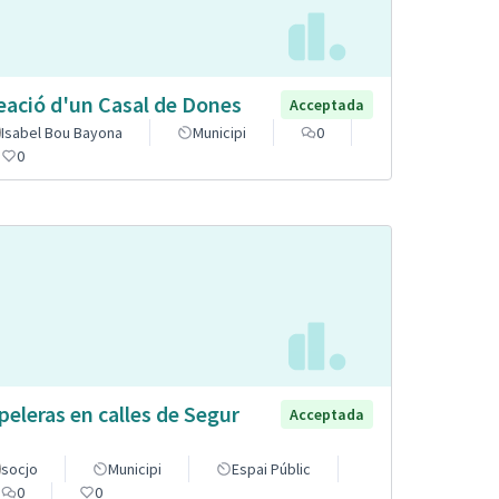
eació d'un Casal de Dones
Acceptada
Isabel Bou Bayona
Municipi
0
0
peleras en calles de Segur
Acceptada
socjo
Municipi
Espai Públic
0
0