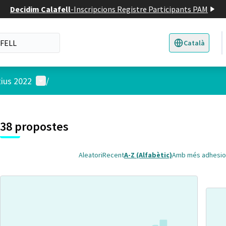
Decidim Calafell
-
Inscripcions Registre Participants PAM
Català
Triar la llengua
E
Menú d'usuari
tius 2022
/
 el mapa
t element és un mapa que presenta els components d'aquesta pàgina
38 propostes
Aleatori
Recent
A-Z (Alfabètic)
Amb més adhesio