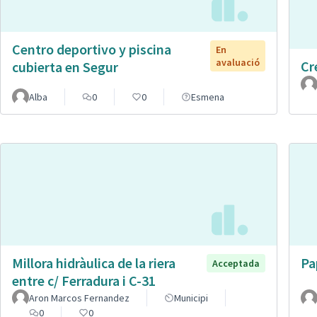
Centro deportivo y piscina
En
avaluació
Cr
cubierta en Segur
Alba
0
0
Esmena
Millora hidràulica de la riera
Pa
Acceptada
entre c/ Ferradura i C-31
Aron Marcos Fernandez
Municipi
0
0