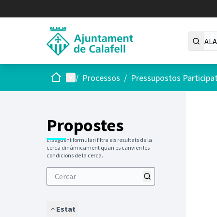
Inici
Menú principal
/
Processos
/
Pressupostos Participa
Saltar
El següen
+
−
Propostes
El següent formulari filtra els resultats de la
cerca dinàmicament quan es canvien les
condicions de la cerca.
Estat