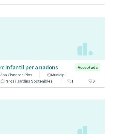
rc infantil per a nadons
Acceptada
Ana Cisneros Rios
Municipi
Parcs i Jardins Sostenibles
1
0