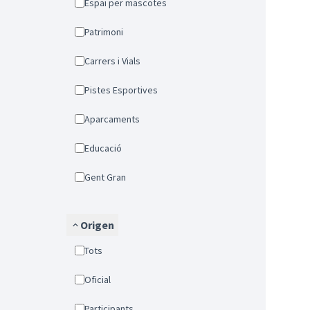
Espai per mascotes
Patrimoni
Carrers i Vials
Pistes Esportives
Aparcaments
Educació
Gent Gran
Origen
Tots
Oficial
Participants