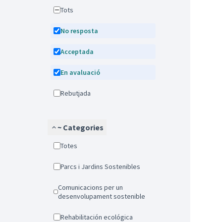
Tots
No resposta
Acceptada
En avaluació
Rebutjada
~ Categories
Totes
Parcs i Jardins Sostenibles
Comunicacions per un
desenvolupament sostenible
Rehabilitación ecológica