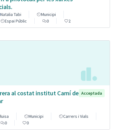
cials.
Natalia Tabi
Municipi
Espai Públic
0
2
rera al costat institut Camí de
Acceptada
r
luisa
Municipi
Carrers i Vials
0
0