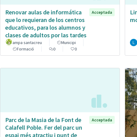
Renovar aulas de informática
Li
Acceptada
que lo requieran de los centros
mo
educativos, para los alumnos y
clases de adultos por las tardes
ampa santacreu
Municipi
Formació
0
0
Parc de la Masia de la Font de
Acceptada
Calafell Poble. Fer del parc un
espai més atractiu i punt de