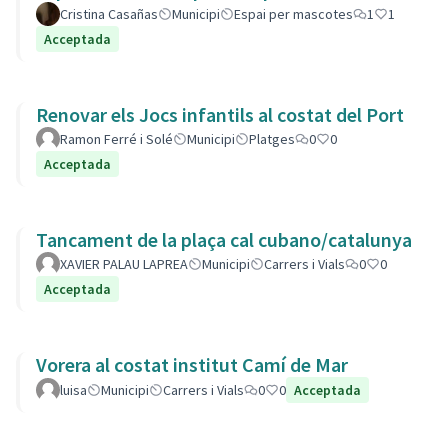
Cristina Casañas
Municipi
Espai per mascotes
1
1
Acceptada
Renovar els Jocs infantils al costat del Port
Ramon Ferré i Solé
Municipi
Platges
0
0
Acceptada
Tancament de la plaça cal cubano/catalunya
XAVIER PALAU LAPREA
Municipi
Carrers i Vials
0
0
Acceptada
Vorera al costat institut Camí de Mar
luisa
Municipi
Carrers i Vials
0
0
Acceptada