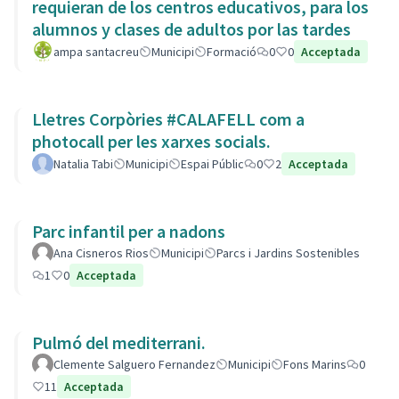
requieran de los centros educativos, para los
alumnos y clases de adultos por las tardes
ampa santacreu
Municipi
Formació
0
0
Acceptada
Lletres Corpòries #CALAFELL com a
photocall per les xarxes socials.
Natalia Tabi
Municipi
Espai Públic
0
2
Acceptada
Parc infantil per a nadons
Ana Cisneros Rios
Municipi
Parcs i Jardins Sostenibles
1
0
Acceptada
Pulmó del mediterrani.
Clemente Salguero Fernandez
Municipi
Fons Marins
0
11
Acceptada