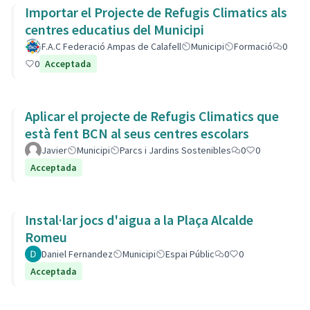
Importar el Projecte de Refugis Climatics als
centres educatius del Municipi
F.A.C Federació Ampas de Calafell
Municipi
Formació
0
0
Acceptada
Aplicar el projecte de Refugis Climatics que
està fent BCN al seus centres escolars
Javier
Municipi
Parcs i Jardins Sostenibles
0
0
Acceptada
Instal·lar jocs d'aigua a la Plaça Alcalde
Romeu
Daniel Fernandez
Municipi
Espai Públic
0
0
Acceptada