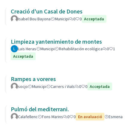
Creació d'un Casal de Dones
Isabel Bou Bayona
Municipi
0
0
Acceptada
Limpieza yantenimiento de montes
Luis Heras
Municipi
Rehabilitación ecológica
0
1
Acceptada
Rampes a voreres
socjo
Municipi
Carrers i Vials
0
0
Acceptada
Pulmó del mediterrani.
Calafellenc
Fons Marins
0
0
En avaluació
Esmena