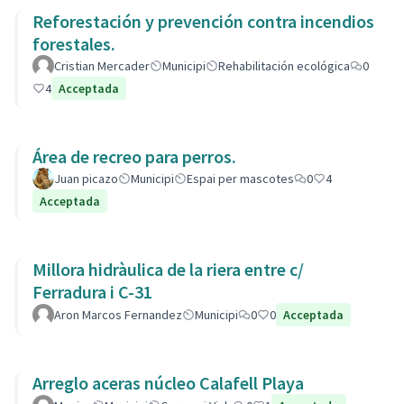
Reforestación y prevención contra incendios
forestales.
Cristian Mercader
Municipi
Rehabilitación ecológica
0
4
Acceptada
Área de recreo para perros.
Juan picazo
Municipi
Espai per mascotes
0
4
Acceptada
Millora hidràulica de la riera entre c/
Ferradura i C-31
Aron Marcos Fernandez
Municipi
0
0
Acceptada
Arreglo aceras núcleo Calafell Playa