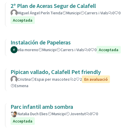
2º Plan de Aceras Segur de Calafell
Miguel Ángel Perín Tienda
Municipi
Carrers i Vials
0
0
Acceptada
Instalación de Papeleras
elia moreno
Municipi
Carrers i Vials
0
0
Acceptada
Pipican vallado, Calafell Pet friendly
Cristina
Espai per mascotes
2
2
En avaluació
Esmena
Parc infantil amb sombra
Natalia Duch Elies
Municipi
Joventut
0
0
Acceptada