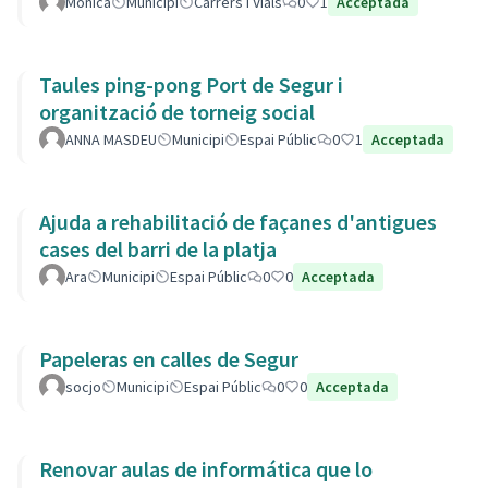
Monica
Municipi
Carrers i Vials
0
1
Acceptada
Taules ping-pong Port de Segur i
organització de torneig social
ANNA MASDEU
Municipi
Espai Públic
0
1
Acceptada
Ajuda a rehabilitació de façanes d'antigues
cases del barri de la platja
Ara
Municipi
Espai Públic
0
0
Acceptada
Papeleras en calles de Segur
socjo
Municipi
Espai Públic
0
0
Acceptada
Renovar aulas de informática que lo