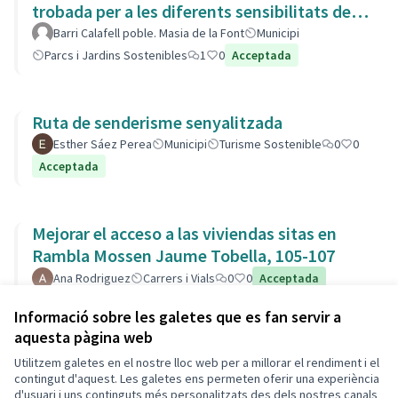
trobada per a les diferents sensibilitats del
barri.
Barri Calafell poble. Masia de la Font
Municipi
Parcs i Jardins Sostenibles
1
0
Acceptada
Ruta de senderisme senyalitzada
Esther Sáez Perea
Municipi
Turisme Sostenible
0
0
Acceptada
Mejorar el acceso a las viviendas sitas en
Rambla Mossen Jaume Tobella, 105-107
Ana Rodriguez
Carrers i Vials
0
0
Acceptada
Esmena
Informació sobre les galetes que es fan servir a
aquesta pàgina web
Utilitzem galetes en el nostre lloc web per a millorar el rendiment i el
Termes i condicions d'ús
contingut d'aquest. Les galetes ens permeten oferir una experiència
Configuració de les galetes
d'usuari i uns continguts més personalitzats des dels nostres canals
Decidim Calafell a X
Decidim Calafell a Facebook
Decidim Calafell a YouTube
Decidim Calafell a GitHub