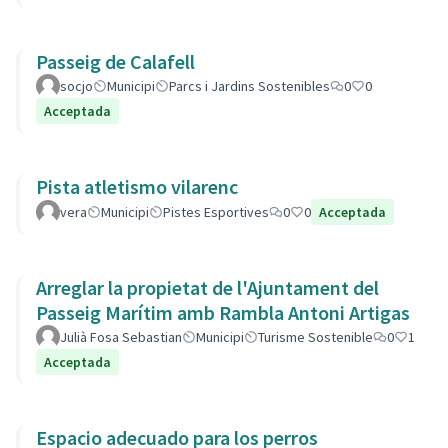
Passeig de Calafell
socjo
Municipi
Parcs i Jardins Sostenibles
0
0
Acceptada
Pista atletismo vilarenc
vera
Municipi
Pistes Esportives
0
0
Acceptada
Arreglar la propietat de l'Ajuntament del
Passeig Marítim amb Rambla Antoni Artigas
Julià Fosa Sebastian
Municipi
Turisme Sostenible
0
1
Acceptada
Espacio adecuado para los perros