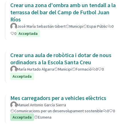
Crear una zona d'ombra amb un tendall a la
terrassa del bar del Camp de Futbol Juan
Ríos
José María Sebastián Gibert
Municipi
Espai Públic
0
0
Acceptada
Crear una aula de robòtica i dotar de nous
ordinadors a la Escola Santa Creu
María Hurtado Algarra
Municipi
Formació
0
0
Acceptada
Mes carregadors per a vehicles elèctrics
Manuel Antonio García Sierra
Comunicacions per un desenvolupament sostenible
0
0
Acceptada
Esmena