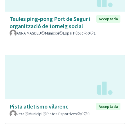
Taules ping-pong Port de Segur i
Acceptada
organització de torneig social
ANNA MASDEU
Municipi
Espai Públic
0
1
Pista atletismo vilarenc
Acceptada
vera
Municipi
Pistes Esportives
0
0