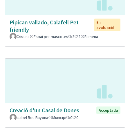
Pipican vallado, Calafell Pet
En
avaluació
friendly
Cristina
Espai per mascotes
2
2
Esmena
Creació d'un Casal de Dones
Acceptada
Isabel Bou Bayona
Municipi
0
0