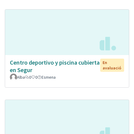
Centro deportivo y piscina cubierta
En
avaluació
en Segur
Alba
0
0
Esmena