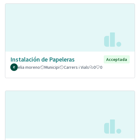
Instalación de Papeleras
Acceptada
elia moreno
Municipi
Carrers i Vials
0
0