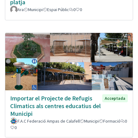
platja
Ara
Municipi
Espai Públic
0
0
Importar el Projecte de Refugis
Acceptada
Climatics als centres educatius del
Municipi
F.A.C Federació Ampas de Calafell
Municipi
Formació
0
0