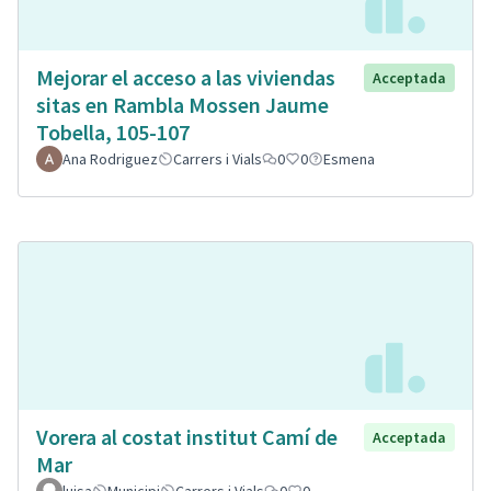
Mejorar el acceso a las viviendas
Acceptada
sitas en Rambla Mossen Jaume
Tobella, 105-107
Ana Rodriguez
Carrers i Vials
0
0
Esmena
Vorera al costat institut Camí de
Acceptada
Mar
luisa
Municipi
Carrers i Vials
0
0