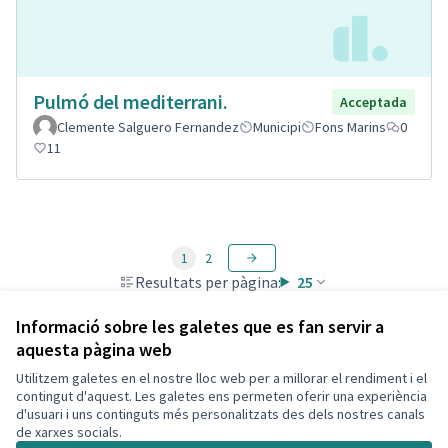
Pulmó del mediterrani.
Acceptada
Clemente Salguero Fernandez
Municipi
Fons Marins
0
11
1
2
Resultats per pàgina:
25
Informació sobre les galetes que es fan servir a
aquesta pàgina web
Utilitzem galetes en el nostre lloc web per a millorar el rendiment i el
Termes i condicions d'ús
contingut d'aquest. Les galetes ens permeten oferir una experiència
Configuració de les galetes
d'usuari i uns continguts més personalitzats des dels nostres canals
Decidim Calafell a X
Decidim Calafell a Facebook
Decidim Calafell a YouTube
Decidim Calafell a GitHub
de xarxes socials.