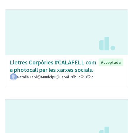
Lletres Corpòries #CALAFELL com
Acceptada
a photocall per les xarxes socials.
Natalia Tabi
Municipi
Espai Públic
0
2