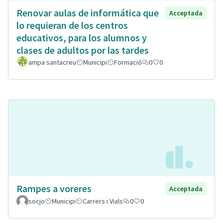
Renovar aulas de informática que
Acceptada
lo requieran de los centros
educativos, para los alumnos y
clases de adultos por las tardes
ampa santacreu
Municipi
Formació
0
0
Rampes a voreres
Acceptada
socjo
Municipi
Carrers i Vials
0
0