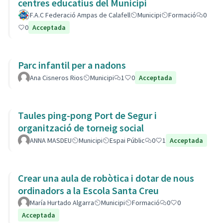
centres educatius del Municipi
F.A.C Federació Ampas de Calafell
Municipi
Formació
0
0
Acceptada
Parc infantil per a nadons
Ana Cisneros Rios
Municipi
1
0
Acceptada
Taules ping-pong Port de Segur i
organització de torneig social
ANNA MASDEU
Municipi
Espai Públic
0
1
Acceptada
Crear una aula de robòtica i dotar de nous
ordinadors a la Escola Santa Creu
María Hurtado Algarra
Municipi
Formació
0
0
Acceptada