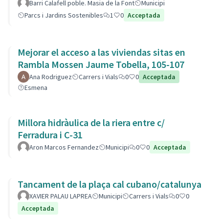
barri.
Barri Calafell poble. Masia de la Font
Municipi
Parcs i Jardins Sostenibles
1
0
Acceptada
Mejorar el acceso a las viviendas sitas en
Rambla Mossen Jaume Tobella, 105-107
Ana Rodriguez
Carrers i Vials
0
0
Acceptada
Esmena
Millora hidràulica de la riera entre c/
Ferradura i C-31
Aron Marcos Fernandez
Municipi
0
0
Acceptada
Tancament de la plaça cal cubano/catalunya
XAVIER PALAU LAPREA
Municipi
Carrers i Vials
0
0
Acceptada