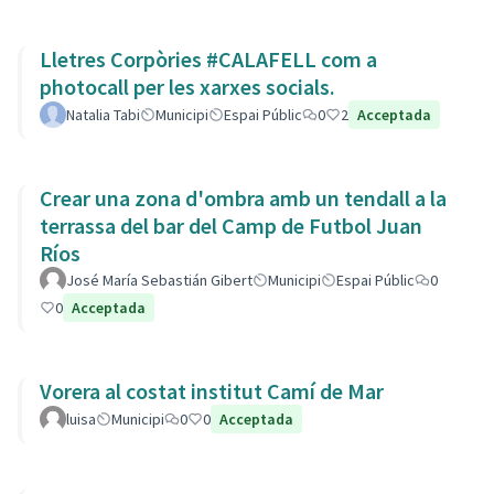
Lletres Corpòries #CALAFELL com a
photocall per les xarxes socials.
Natalia Tabi
Municipi
Espai Públic
0
2
Acceptada
Crear una zona d'ombra amb un tendall a la
terrassa del bar del Camp de Futbol Juan
Ríos
José María Sebastián Gibert
Municipi
Espai Públic
0
0
Acceptada
Vorera al costat institut Camí de Mar
luisa
Municipi
0
0
Acceptada