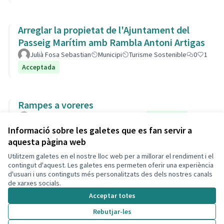
Arreglar la propietat de l'Ajuntament del
Passeig Marítim amb Rambla Antoni Artigas
Julià Fosa Sebastian
Municipi
Turisme Sostenible
0
1
Acceptada
Rampes a voreres
socjo
Municipi
Carrers i Vials
0
0
Acceptada
Informació sobre les galetes que es fan servir a
aquesta pàgina web
Utilitzem galetes en el nostre lloc web per a millorar el rendiment i el
Termes i condicions d'ús
contingut d'aquest. Les galetes ens permeten oferir una experiència
Configuració de les galetes
d'usuari i uns continguts més personalitzats des dels nostres canals
Decidim Calafell a X
Decidim Calafell a Facebook
Decidim Calafell a YouTube
Decidim Calafell a GitHub
de xarxes socials.
(Enllaç extern)
(Enllaç extern)
(Enllaç extern)
(Enllaç extern)
Acceptar totes
Rebutjar-les
Amb llicènc
(Enllaç exte