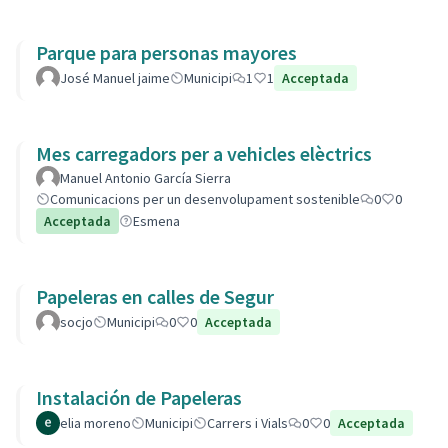
Parque para personas mayores
José Manuel jaime
Municipi
1
1
Acceptada
Mes carregadors per a vehicles elèctrics
Manuel Antonio García Sierra
Comunicacions per un desenvolupament sostenible
0
0
Acceptada
Esmena
Papeleras en calles de Segur
socjo
Municipi
0
0
Acceptada
Instalación de Papeleras
elia moreno
Municipi
Carrers i Vials
0
0
Acceptada