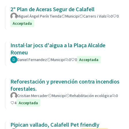
2º Plan de Aceras Segur de Calafell
Miguel Ángel Perín Tienda
Municipi
Carrers i Vials
0
0
Acceptada
Instal·lar jocs d'aigua a la Plaça Alcalde
Romeu
Daniel Fernandez
Municipi
0
0
Acceptada
Reforestación y prevención contra incendios
forestales.
Cristian Mercader
Municipi
Rehabilitación ecológica
0
4
Acceptada
Pipican vallado, Calafell Pet friendly