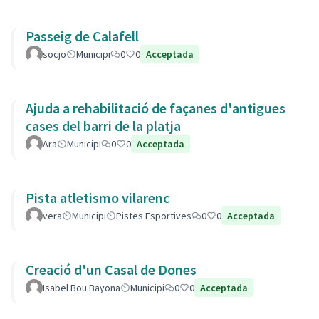
Passeig de Calafell
socjo
Municipi
0
0
Acceptada
Ajuda a rehabilitació de façanes d'antigues
cases del barri de la platja
Ara
Municipi
0
0
Acceptada
Pista atletismo vilarenc
vera
Municipi
Pistes Esportives
0
0
Acceptada
Creació d'un Casal de Dones
Isabel Bou Bayona
Municipi
0
0
Acceptada