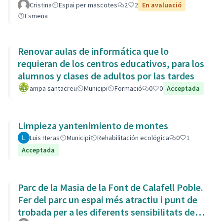
Cristina
Espai per mascotes
2
2
En avaluació
Esmena
Renovar aulas de informática que lo
requieran de los centros educativos, para los
alumnos y clases de adultos por las tardes
ampa santacreu
Municipi
Formació
0
0
Acceptada
Limpieza yantenimiento de montes
Luis Heras
Municipi
Rehabilitación ecológica
0
1
Acceptada
Parc de la Masia de la Font de Calafell Poble.
Fer del parc un espai més atractiu i punt de
trobada per a les diferents sensibilitats del