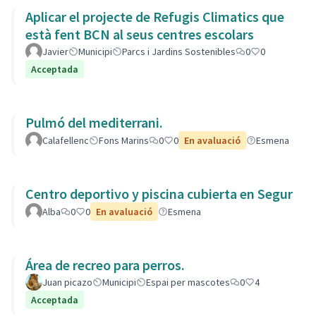
Aplicar el projecte de Refugis Climatics que
està fent BCN al seus centres escolars
Javier
Municipi
Parcs i Jardins Sostenibles
0
0
Acceptada
Pulmó del mediterrani.
Calafellenc
Fons Marins
0
0
En avaluació
Esmena
Centro deportivo y piscina cubierta en Segur
Alba
0
0
En avaluació
Esmena
Área de recreo para perros.
Juan picazo
Municipi
Espai per mascotes
0
4
Acceptada