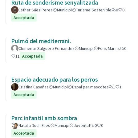
Ruta de senderisme senyalitzada
Esther Sáez Perea
Municipi
Turisme Sostenible
0
0
Acceptada
Pulmó del mediterrani.
Clemente Salguero Fernandez
Municipi
Fons Marins
0
11
Acceptada
Espacio adecuado para los perros
Cristina Casañas
Municipi
Espai per mascotes
1
1
Acceptada
Parc infantil amb sombra
Natalia Duch Elies
Municipi
Joventut
0
0
Acceptada