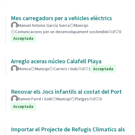
Mes carregadors per a vehicles elèctrics
Manuel Antonio García Sierra
Municipi
Comunicacions per un desenvolupament sostenible
0
0
Acceptada
Arreglo aceras núcleo Calafell Playa
Monica
Municipi
Carrers i Vials
0
1
Acceptada
Renovar els Jocs infantils al costat del Port
Ramon Ferré i Solé
Municipi
Platges
0
0
Acceptada
Importar el Projecte de Refugis Climatics als