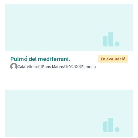
Pulmó del mediterrani.
En avaluació
Calafellenc
Fons Marins
0
0
Esmena