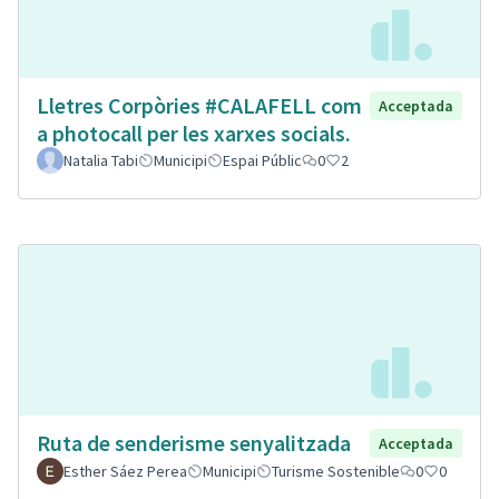
Lletres Corpòries #CALAFELL com
Acceptada
a photocall per les xarxes socials.
Natalia Tabi
Municipi
Espai Públic
0
2
Ruta de senderisme senyalitzada
Acceptada
Esther Sáez Perea
Municipi
Turisme Sostenible
0
0