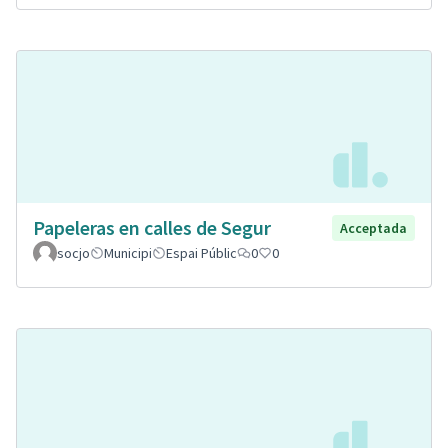
Papeleras en calles de Segur
Acceptada
socjo
Municipi
Espai Públic
0
0