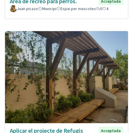
Área de recreo para perros.
Acceptada
Juan picazo
Municipi
Espai per mascotes
0
4
Aplicar el projecte de Refugis
Acceptada