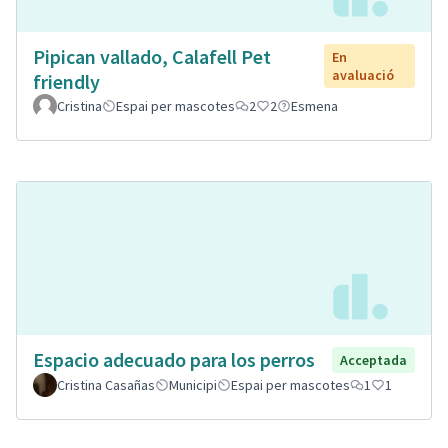
Pipican vallado, Calafell Pet
En
avaluació
friendly
Cristina
Espai per mascotes
2
2
Esmena
Espacio adecuado para los perros
Acceptada
Cristina Casañas
Municipi
Espai per mascotes
1
1