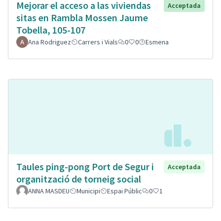
Mejorar el acceso a las viviendas
Acceptada
sitas en Rambla Mossen Jaume
Tobella, 105-107
Ana Rodriguez
Carrers i Vials
0
0
Esmena
Taules ping-pong Port de Segur i
Acceptada
organització de torneig social
ANNA MASDEU
Municipi
Espai Públic
0
1