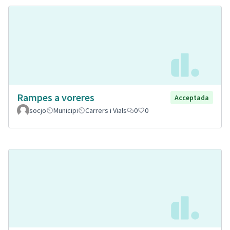
Rampes a voreres
Acceptada
socjo
Municipi
Carrers i Vials
0
0