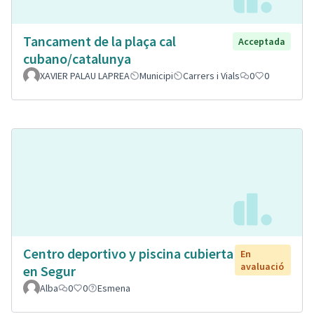
Tancament de la plaça cal
Acceptada
cubano/catalunya
XAVIER PALAU LAPREA
Municipi
Carrers i Vials
0
0
Centro deportivo y piscina cubierta
En
avaluació
en Segur
Alba
0
0
Esmena