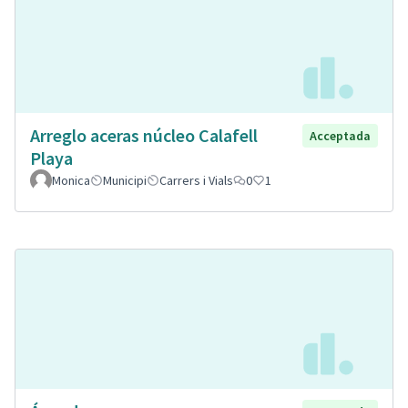
Arreglo aceras núcleo Calafell
Acceptada
Playa
Monica
Municipi
Carrers i Vials
0
1