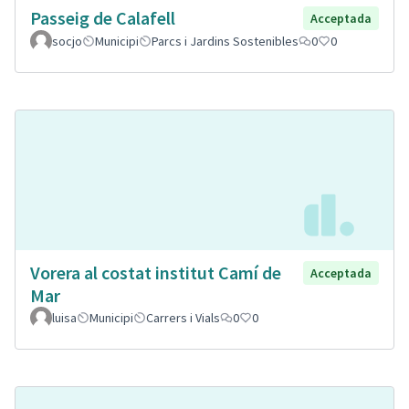
Passeig de Calafell
Acceptada
socjo
Municipi
Parcs i Jardins Sostenibles
0
0
Vorera al costat institut Camí de
Acceptada
Mar
luisa
Municipi
Carrers i Vials
0
0