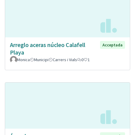
Arreglo aceras núcleo Calafell
Acceptada
Playa
Monica
Municipi
Carrers i Vials
0
1