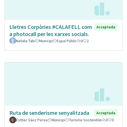
Lletres Corpòries #CALAFELL com
Acceptada
a photocall per les xarxes socials.
Natalia Tabi
Municipi
Espai Públic
0
2
Ruta de senderisme senyalitzada
Acceptada
Esther Sáez Perea
Municipi
Turisme Sostenible
0
0