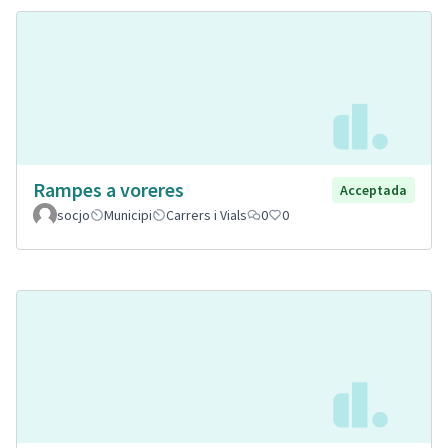
Rampes a voreres
Acceptada
socjo
Municipi
Carrers i Vials
0
0