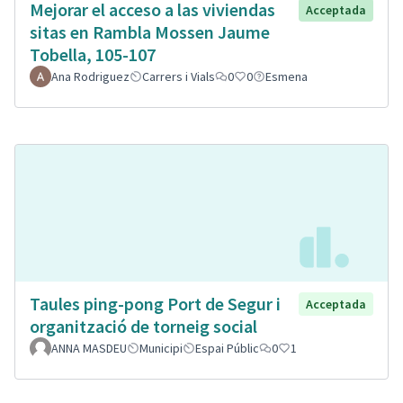
Mejorar el acceso a las viviendas
Acceptada
sitas en Rambla Mossen Jaume
Tobella, 105-107
Ana Rodriguez
Carrers i Vials
0
0
Esmena
Taules ping-pong Port de Segur i
Acceptada
organització de torneig social
ANNA MASDEU
Municipi
Espai Públic
0
1