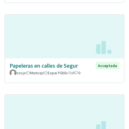
Papeleras en calles de Segur
Acceptada
socjo
Municipi
Espai Públic
0
0