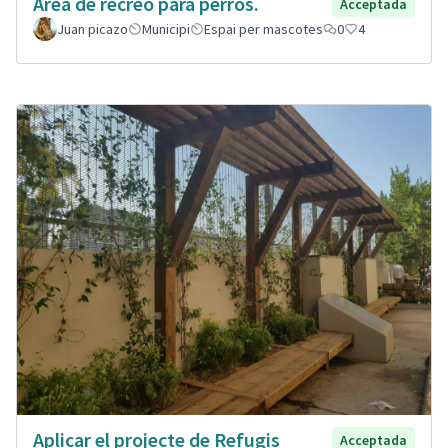
Área de recreo para perros.
Acceptada
Juan picazo
Municipi
Espai per mascotes
0
4
Aplicar el projecte de Refugis
Acceptada