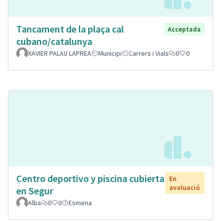
Tancament de la plaça cal
Acceptada
cubano/catalunya
XAVIER PALAU LAPREA
Municipi
Carrers i Vials
0
0
Centro deportivo y piscina cubierta
En
avaluació
en Segur
Alba
0
0
Esmena