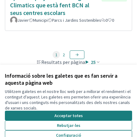
Climatics que està fent BCN al
seus centres escolars
Javier
Municipi
Parcs i Jardins Sostenibles
0
0
1
2
Resultats per pàgina:
25
Informació sobre les galetes que es fan servir a
aquesta pàgina web
Utilitzem galetes en el nostre lloc web per a millorar el rendiment i el
Termes i condicions d'ús
contingut d'aquest. Les galetes ens permeten oferir una experiència
Configuració de les galetes
d'usuari i uns continguts més personalitzats des dels nostres canals
Decidim Calafell a X
Decidim Calafell a Facebook
Decidim Calafell a YouTube
Decidim Calafell a GitHub
de xarxes socials.
(Enllaç extern)
(Enllaç extern)
(Enllaç extern)
(Enllaç extern)
Acceptar totes
Rebutjar-les
Amb llicènc
(Enllaç exte
Configuració
(Enllaç extern)