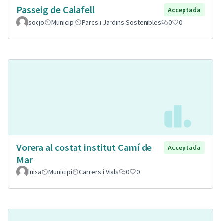
Passeig de Calafell
Acceptada
socjo
Municipi
Parcs i Jardins Sostenibles
0
0
Vorera al costat institut Camí de
Acceptada
Mar
luisa
Municipi
Carrers i Vials
0
0