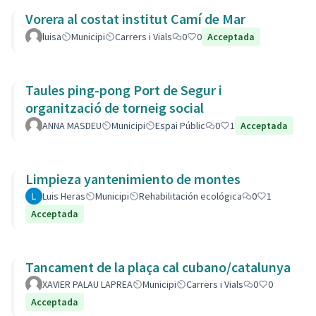
Vorera al costat institut Camí de Mar
luisa
Municipi
Carrers i Vials
0
0
Acceptada
Taules ping-pong Port de Segur i
organització de torneig social
ANNA MASDEU
Municipi
Espai Públic
0
1
Acceptada
Limpieza yantenimiento de montes
Luis Heras
Municipi
Rehabilitación ecológica
0
1
Acceptada
Tancament de la plaça cal cubano/catalunya
XAVIER PALAU LAPREA
Municipi
Carrers i Vials
0
0
Acceptada