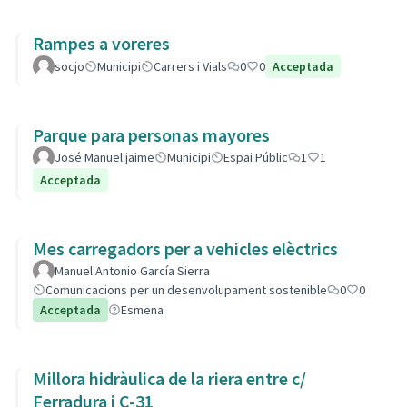
Rampes a voreres
socjo
Municipi
Carrers i Vials
0
0
Acceptada
Parque para personas mayores
José Manuel jaime
Municipi
Espai Públic
1
1
Acceptada
Mes carregadors per a vehicles elèctrics
Manuel Antonio García Sierra
Comunicacions per un desenvolupament sostenible
0
0
Acceptada
Esmena
Millora hidràulica de la riera entre c/
Ferradura i C-31