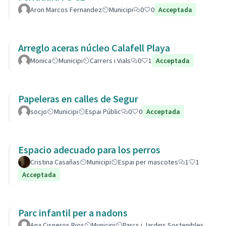
Aron Marcos Fernandez
Municipi
0
0
Acceptada
Arreglo aceras núcleo Calafell Playa
Monica
Municipi
Carrers i Vials
0
1
Acceptada
Papeleras en calles de Segur
socjo
Municipi
Espai Públic
0
0
Acceptada
Espacio adecuado para los perros
Cristina Casañas
Municipi
Espai per mascotes
1
1
Acceptada
Parc infantil per a nadons
Ana Cisneros Rios
Municipi
Parcs i Jardins Sostenibles