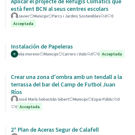
Aplicar el projecte de Refugis Climatics que
està fent BCN al seus centres escolars
Javier
Municipi
Parcs i Jardins Sostenibles
0
0
Acceptada
Instalación de Papeleras
elia moreno
Municipi
Carrers i Vials
0
0
Acceptada
Crear una zona d'ombra amb un tendall a la
terrassa del bar del Camp de Futbol Juan
Ríos
José María Sebastián Gibert
Municipi
Espai Públic
0
0
Acceptada
2º Plan de Aceras Segur de Calafell