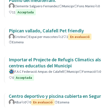
Pulmó del mediterrani.
Clemente Salguero Fernandez
Municipi
Fons Marins
0
11
Acceptada
Pipican vallado, Calafell Pet friendly
Cristina
Espai per mascotes
2
2
En avaluació
Esmena
Importar el Projecte de Refugis Climatics als
centres educatius del Municipi
F.A.C Federació Ampas de Calafell
Municipi
Formació
0
0
Acceptada
Centro deportivo y piscina cubierta en Segur
Alba
0
0
En avaluació
Esmena