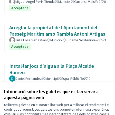
Miguel Ángel Perín Tienda
Municipi
Carrers i Vials
0
0
Acceptada
Arreglar la propietat de l'Ajuntament del
Passeig Marítim amb Rambla Antoni Artigas
Julià Fosa Sebastian
Municipi
Turisme Sostenible
0
1
Acceptada
Instal·lar jocs d'aigua a la Plaça Alcalde
Romeu
Daniel Fernandez
Municipi
Espai Públic
0
0
Acceptada
Informació sobre les galetes que es fan servir a
aquesta pàgina web
Utilitzem galetes en el nostre lloc web per a millorar el rendiment i el
Termes i condicions d'ús
contingut d'aquest. Les galetes ens permeten oferir una experiència
Configuració de les galetes
d'usuari i uns continguts més personalitzats des dels nostres canals
Decidim Calafell a X
Decidim Calafell a Facebook
Decidim Calafell a YouTube
Decidim Calafell a GitHub