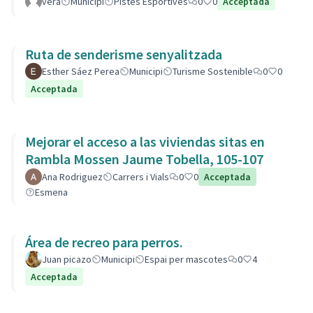
vera
Municipi
Pistes Esportives
0
0
Acceptada
Ruta de senderisme senyalitzada
Esther Sáez Perea
Municipi
Turisme Sostenible
0
0
Acceptada
Mejorar el acceso a las viviendas sitas en
Rambla Mossen Jaume Tobella, 105-107
Ana Rodriguez
Carrers i Vials
0
0
Acceptada
Esmena
Área de recreo para perros.
Juan picazo
Municipi
Espai per mascotes
0
4
Acceptada