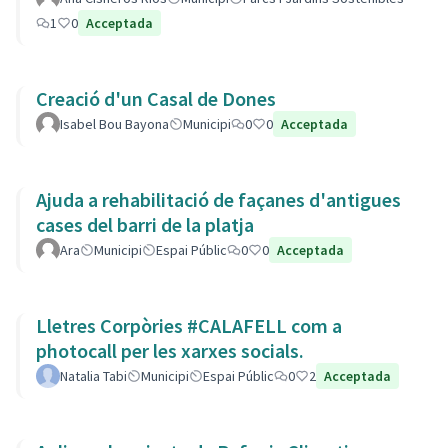
1
0
Acceptada
Creació d'un Casal de Dones
Isabel Bou Bayona
Municipi
0
0
Acceptada
Ajuda a rehabilitació de façanes d'antigues
cases del barri de la platja
Ara
Municipi
Espai Públic
0
0
Acceptada
Lletres Corpòries #CALAFELL com a
photocall per les xarxes socials.
Natalia Tabi
Municipi
Espai Públic
0
2
Acceptada