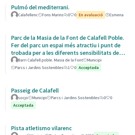
Pulmó del mediterrani.
Calafellenc
Fons Marins
0
0
En avaluació
Esmena
Parc de la Masia de la Font de Calafell Poble.
Fer del parc un espai més atractiu i punt de
trobada per a les diferents sensibilitats del
barri.
Barri Calafell poble. Masia de la Font
Municipi
Parcs i Jardins Sostenibles
1
0
Acceptada
Passeig de Calafell
socjo
Municipi
Parcs i Jardins Sostenibles
0
0
Acceptada
Pista atletismo vilarenc