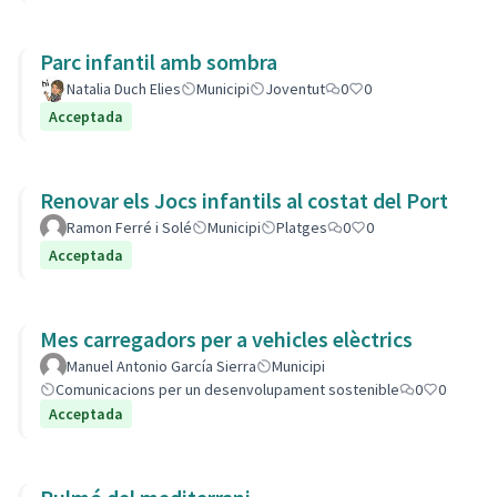
Parc infantil amb sombra
Natalia Duch Elies
Municipi
Joventut
0
0
Acceptada
Renovar els Jocs infantils al costat del Port
Ramon Ferré i Solé
Municipi
Platges
0
0
Acceptada
Mes carregadors per a vehicles elèctrics
Manuel Antonio García Sierra
Municipi
Comunicacions per un desenvolupament sostenible
0
0
Acceptada