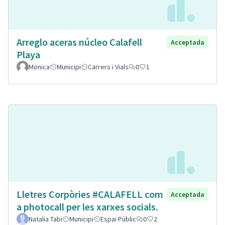
Arreglo aceras núcleo Calafell
Acceptada
Playa
Monica
Municipi
Carrers i Vials
0
1
Lletres Corpòries #CALAFELL com
Acceptada
a photocall per les xarxes socials.
Natalia Tabi
Municipi
Espai Públic
0
2