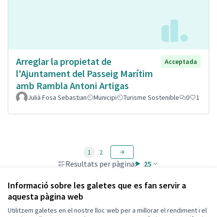
Arreglar la propietat de
Acceptada
l'Ajuntament del Passeig Marítim
amb Rambla Antoni Artigas
Julià Fosa Sebastian
Municipi
Turisme Sostenible
0
1
1
2
Resultats per pàgina:
25
Informació sobre les galetes que es fan servir a
aquesta pàgina web
Utilitzem galetes en el nostre lloc web per a millorar el rendiment i el
Termes i condicions d'ús