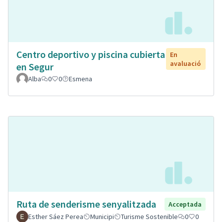
Centro deportivo y piscina cubierta
En
avaluació
en Segur
Alba
0
0
Esmena
Ruta de senderisme senyalitzada
Acceptada
Esther Sáez Perea
Municipi
Turisme Sostenible
0
0