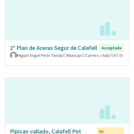
2º Plan de Aceras Segur de Calafell
Acceptada
Miguel Ángel Perín Tienda
Municipi
Carrers i Vials
0
0
Pipican vallado, Calafell Pet
En