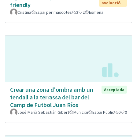
avaluació
friendly
Cristina
Espai per mascotes
2
2
Esmena
Crear una zona d'ombra amb un
Acceptada
tendall a la terrassa del bar del
Camp de Futbol Juan Ríos
José María Sebastián Gibert
Municipi
Espai Públic
0
0