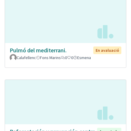
Pulmó del mediterrani.
En avaluació
Calafellenc
Fons Marins
0
0
Esmena