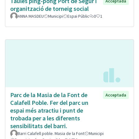
Taules ping-pong Port de Segur i
Acceptada
organització de torneig social
ANNA MASDEU
Municipi
Espai Públic
0
1
Parc de la Masia de la Font de
Acceptada
Calafell Poble. Fer del parc un
espai més atractiu i punt de
trobada per a les diferents
sensibilitats del barri.
Barri Calafell poble. Masia de la Font
Municipi