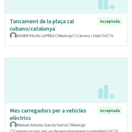
Tancament de la plaça cal
Acceptada
cubano/catalunya
XAVIER PALAU LAPREA
Municipi
Carrers i Vials
0
0
Mes carregadors per a vehicles
Acceptada
elèctrics
Manuel Antonio García Sierra
Municipi
Comunicacions per un desenvolupament sostenible
0
0