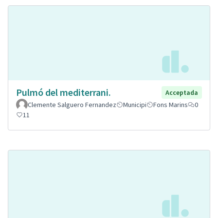
Pulmó del mediterrani.
Acceptada
Clemente Salguero Fernandez
Municipi
Fons Marins
0
11