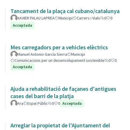
Tancament de la plaça cal cubano/catalunya
XAVIER PALAU LAPREA
Municipi
Carrers i Vials
0
0
Acceptada
Mes carregadors per a vehicles elèctrics
Manuel Antonio García Sierra
Municipi
Comunicacions per un desenvolupament sostenible
0
0
Acceptada
Ajuda a rehabilitació de façanes d'antigues
cases del barri de la platja
Ara
Espai Públic
0
0
Acceptada
Arreglar la propietat de l'Ajuntament del