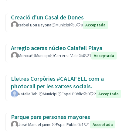
Creació d'un Casal de Dones
Isabel Bou Bayona
Municipi
0
0
Acceptada
Arreglo aceras núcleo Calafell Playa
Monica
Municipi
Carrers i Vials
0
1
Acceptada
Lletres Corpòries #CALAFELL com a
photocall per les xarxes socials.
Natalia Tabi
Municipi
Espai Públic
0
2
Acceptada
Parque para personas mayores
José Manuel jaime
Espai Públic
1
1
Acceptada