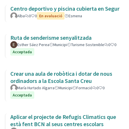
Centro deportivo y piscina cubierta en Segur
Alba
0
0
En avaluació
Esmena
Ruta de senderisme senyalitzada
Esther Sáez Perea
Municipi
Turisme Sostenible
0
0
Acceptada
Crear una aula de robòtica i dotar de nous
ordinadors a la Escola Santa Creu
María Hurtado Algarra
Municipi
Formació
0
0
Acceptada
Aplicar el projecte de Refugis Climatics que
està fent BCN al seus centres escolars