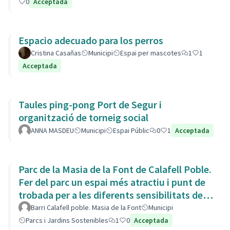
0
Acceptada
Espacio adecuado para los perros
Cristina Casañas
Municipi
Espai per mascotes
1
1
Acceptada
Taules ping-pong Port de Segur i
organització de torneig social
ANNA MASDEU
Municipi
Espai Públic
0
1
Acceptada
Parc de la Masia de la Font de Calafell Poble.
Fer del parc un espai més atractiu i punt de
trobada per a les diferents sensibilitats del
barri.
Barri Calafell poble. Masia de la Font
Municipi
Parcs i Jardins Sostenibles
1
0
Acceptada