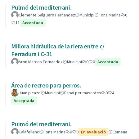
Pulmó del mediterrani.
Clemente Salguero Fernandez
Municipi
Fons Marins
0
11
Acceptada
Millora hidràulica de la riera entre c/
Ferradura i C-31
Aron Marcos Fernandez
Municipi
0
0
Acceptada
Área de recreo para perros.
Juan picazo
Municipi
Espai per mascotes
0
4
Acceptada
Pulmó del mediterrani.
Calafellenc
Fons Marins
0
0
En avaluació
Esmena