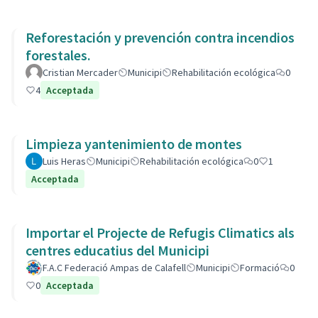
Reforestación y prevención contra incendios
forestales.
Cristian Mercader
Municipi
Rehabilitación ecológica
0
4
Acceptada
Limpieza yantenimiento de montes
Luis Heras
Municipi
Rehabilitación ecológica
0
1
Acceptada
Importar el Projecte de Refugis Climatics als
centres educatius del Municipi
F.A.C Federació Ampas de Calafell
Municipi
Formació
0
0
Acceptada