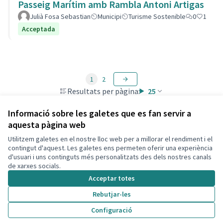
Passeig Marítim amb Rambla Antoni Artigas
Julià Fosa Sebastian
Municipi
Turisme Sostenible
0
1
Acceptada
1
2
Resultats per pàgina:
25
Informació sobre les galetes que es fan servir a
aquesta pàgina web
Utilitzem galetes en el nostre lloc web per a millorar el rendiment i el
Termes i condicions d'ús
contingut d'aquest. Les galetes ens permeten oferir una experiència
Configuració de les galetes
d'usuari i uns continguts més personalitzats des dels nostres canals
Decidim Calafell a X
Decidim Calafell a Facebook
Decidim Calafell a YouTube
Decidim Calafell a GitHub
de xarxes socials.
(Enllaç extern)
(Enllaç extern)
(Enllaç extern)
(Enllaç extern)
Acceptar totes
Rebutjar-les
Amb llicènc
(Enllaç exte
Configuració
(Enllaç extern)
Web creada amb
programari lliure
.
(Enllaç extern)