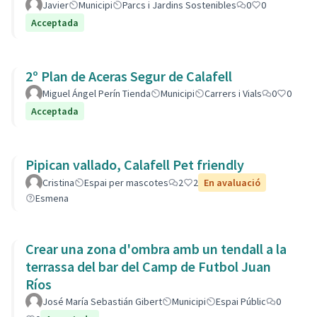
Javier
Municipi
Parcs i Jardins Sostenibles
0
0
Acceptada
2º Plan de Aceras Segur de Calafell
Miguel Ángel Perín Tienda
Municipi
Carrers i Vials
0
0
Acceptada
Pipican vallado, Calafell Pet friendly
Cristina
Espai per mascotes
2
2
En avaluació
Esmena
Crear una zona d'ombra amb un tendall a la
terrassa del bar del Camp de Futbol Juan
Ríos
José María Sebastián Gibert
Municipi
Espai Públic
0