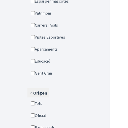
Espai per mascotes
Patrimoni
Carrers i Vials
Pistes Esportives
Aparcaments
Educació
Gent Gran
Origen
Tots
Oficial
Participants