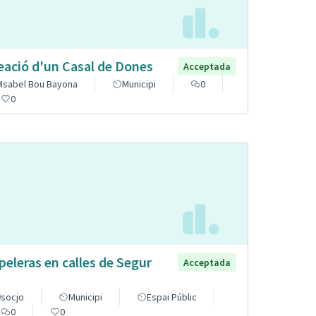
eació d'un Casal de Dones
Acceptada
Isabel Bou Bayona
Municipi
0
0
peleras en calles de Segur
Acceptada
socjo
Municipi
Espai Públic
0
0