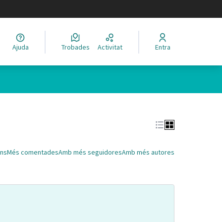
legir el idioma
Ajuda
Trobades
Activitat
Entra
Leaflet
|
©
HERE maps
 com a punts al mapa. L'element es pot fer servir amb un lector 
ns
Més comentades
Amb més seguidores
Amb més autores