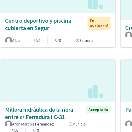
Centro deportivo y piscina
En
avaluació
Cr
cubierta en Segur
Alba
0
0
Esmena
Millora hidràulica de la riera
Pa
Acceptada
entre c/ Ferradura i C-31
Aron Marcos Fernandez
Municipi
0
0