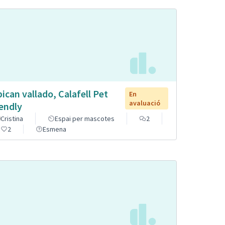
pican vallado, Calafell Pet
En
avaluació
iendly
Cristina
Espai per mascotes
2
2
Esmena