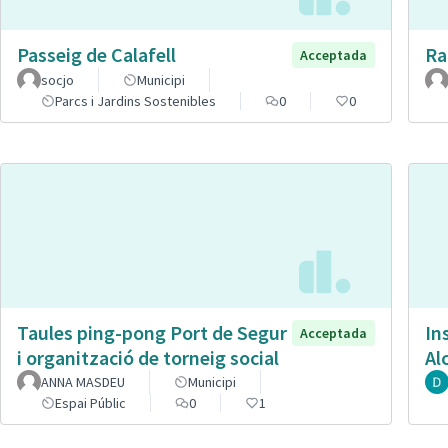
Passeig de Calafell
Ra
Acceptada
socjo
Municipi
Parcs i Jardins Sostenibles
0
0
Taules ping-pong Port de Segur
In
Acceptada
i organització de torneig social
Al
ANNA MASDEU
Municipi
Espai Públic
0
1