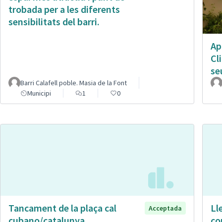
trobada per a les diferents
sensibilitats del barri.
Ap
Cl
se
Barri Calafell poble. Masia de la Font
Municipi
1
0
Tancament de la plaça cal
Ll
Acceptada
cubano/catalunya
co