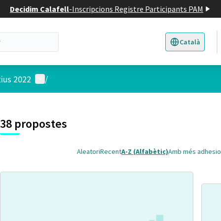
Decidim Calafell
-
Inscripcions Registre Participants PAM
Català
Triar la llengua
E
Menú d'usuari
tius 2022
/
 el mapa
t element és un mapa que presenta els components d'aquesta pàgina
38 propostes
Aleatori
Recent
A-Z (Alfabètic)
Amb més adhesio