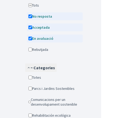
Tots
No resposta
Acceptada
En avaluació
Rebutjada
~ Categories
Totes
Parcs i Jardins Sostenibles
Comunicacions per un
desenvolupament sostenible
Rehabilitación ecológica