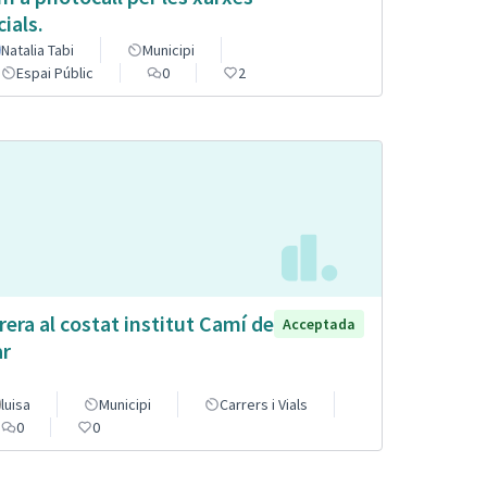
cials.
Natalia Tabi
Municipi
Espai Públic
0
2
rera al costat institut Camí de
Acceptada
r
luisa
Municipi
Carrers i Vials
0
0