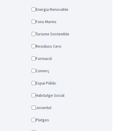
Energia Renovable
Fons Marins
Turisme Sostenible
Residuos Cero
Formació
Comerç
Espai Públic
Habitatge Social
Joventut
Platges