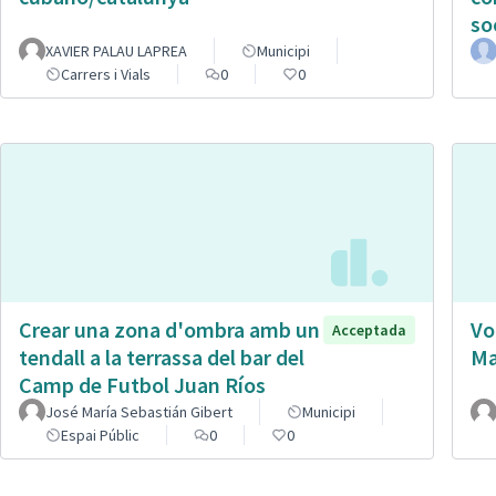
so
XAVIER PALAU LAPREA
Municipi
Carrers i Vials
0
0
Crear una zona d'ombra amb un
Vo
Acceptada
tendall a la terrassa del bar del
Ma
Camp de Futbol Juan Ríos
José María Sebastián Gibert
Municipi
Espai Públic
0
0