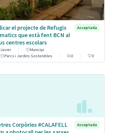
licar el projecte de Refugis
Acceptada
imatics que està fent BCN al
us centres escolars
Javier
Municipi
Parcs i Jardins Sostenibles
0
0
etres Corpòries #CALAFELL
Acceptada
m a photocall per les xarxes