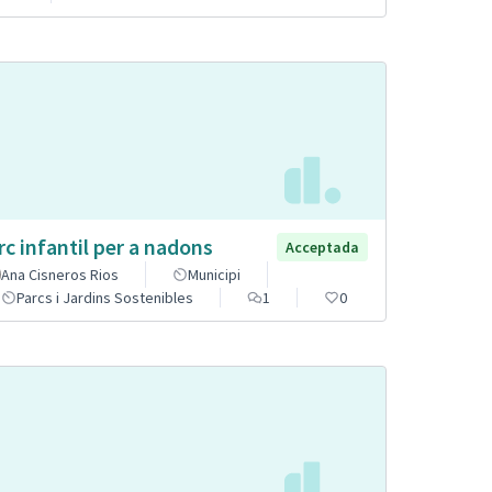
rc infantil per a nadons
Acceptada
Ana Cisneros Rios
Municipi
Parcs i Jardins Sostenibles
1
0