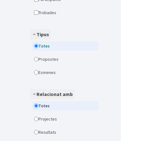
Trobades
Tipus
Totes
Propostes
Esmenes
Relacionat amb
Totes
Projectes
Resultats