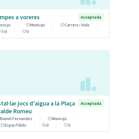
mpes a voreres
Acceptada
socjo
Municipi
Carrers i Vials
0
0
stal·lar jocs d'aigua a la Plaça
Acceptada
calde Romeu
Daniel Fernandez
Municipi
Espai Públic
0
0