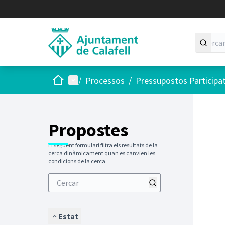
Inici
Menú principal
/
Processos
/
Pressupostos Participa
Saltar
El següen
+
−
Propostes
El següent formulari filtra els resultats de la
cerca dinàmicament quan es canvien les
condicions de la cerca.
Estat