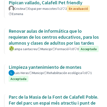
Pipican vallado, Calafell Pet friendly
Cristina
Espai per mascotes
2
2
En avaluació
Esmena
Renovar aulas de informática que lo
requieran de los centros educativos, para los
alumnos y clases de adultos por las tardes
ampa santacreu
Municipi
Formació
0
0
Acceptada
Limpieza yantenimiento de montes
Luis Heras
Municipi
Rehabilitación ecológica
0
1
Acceptada
Parc de la Masia de la Font de Calafell Poble.
Fer del parc un espai més atractiu i punt de