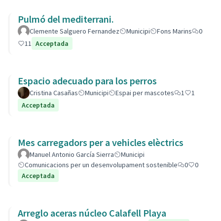
Pulmó del mediterrani.
Clemente Salguero Fernandez
Municipi
Fons Marins
0
11
Acceptada
Espacio adecuado para los perros
Cristina Casañas
Municipi
Espai per mascotes
1
1
Acceptada
Mes carregadors per a vehicles elèctrics
Manuel Antonio García Sierra
Municipi
Comunicacions per un desenvolupament sostenible
0
0
Acceptada
Arreglo aceras núcleo Calafell Playa