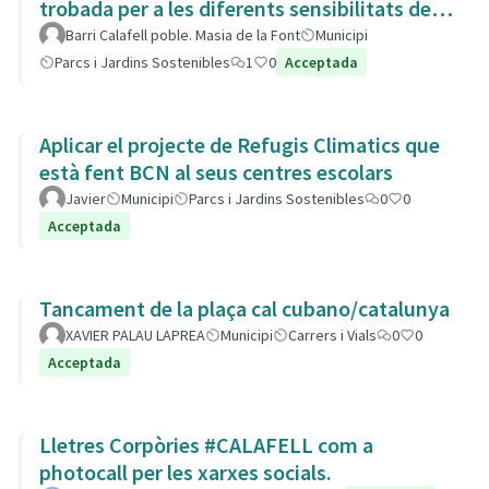
trobada per a les diferents sensibilitats del
barri.
Barri Calafell poble. Masia de la Font
Municipi
Parcs i Jardins Sostenibles
1
0
Acceptada
Aplicar el projecte de Refugis Climatics que
està fent BCN al seus centres escolars
Javier
Municipi
Parcs i Jardins Sostenibles
0
0
Acceptada
Tancament de la plaça cal cubano/catalunya
XAVIER PALAU LAPREA
Municipi
Carrers i Vials
0
0
Acceptada
Lletres Corpòries #CALAFELL com a
photocall per les xarxes socials.