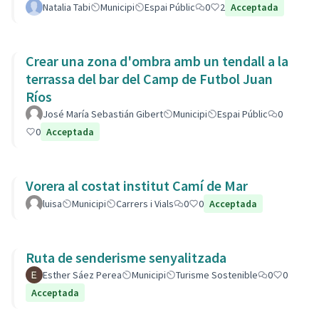
Natalia Tabi
Municipi
Espai Públic
0
2
Acceptada
Crear una zona d'ombra amb un tendall a la
terrassa del bar del Camp de Futbol Juan
Ríos
José María Sebastián Gibert
Municipi
Espai Públic
0
0
Acceptada
Vorera al costat institut Camí de Mar
luisa
Municipi
Carrers i Vials
0
0
Acceptada
Ruta de senderisme senyalitzada
Esther Sáez Perea
Municipi
Turisme Sostenible
0
0
Acceptada