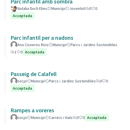
Parc infantil amb sombra
Natalia Duch Elies
Municipi
Joventut
0
0
Acceptada
Parc infantil per a nadons
Ana Cisneros Rios
Municipi
Parcs i Jardins Sostenibles
1
0
Acceptada
Passeig de Calafell
socjo
Municipi
Parcs i Jardins Sostenibles
0
0
Acceptada
Rampes a voreres
socjo
Municipi
Carrers i Vials
0
0
Acceptada