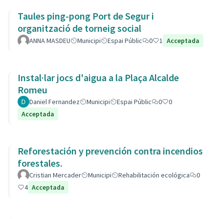
Taules ping-pong Port de Segur i
organització de torneig social
ANNA MASDEU
Municipi
Espai Públic
0
1
Acceptada
Instal·lar jocs d'aigua a la Plaça Alcalde
Romeu
Daniel Fernandez
Municipi
Espai Públic
0
0
Acceptada
Reforestación y prevención contra incendios
forestales.
Cristian Mercader
Municipi
Rehabilitación ecológica
0
4
Acceptada