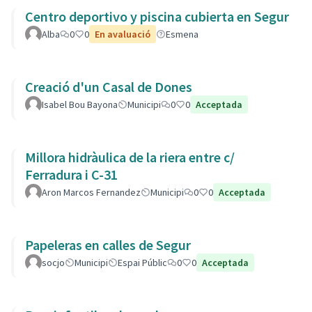
Centro deportivo y piscina cubierta en Segur
Alba
0
0
En avaluació
Esmena
Creació d'un Casal de Dones
Isabel Bou Bayona
Municipi
0
0
Acceptada
Millora hidràulica de la riera entre c/
Ferradura i C-31
Aron Marcos Fernandez
Municipi
0
0
Acceptada
Papeleras en calles de Segur
socjo
Municipi
Espai Públic
0
0
Acceptada