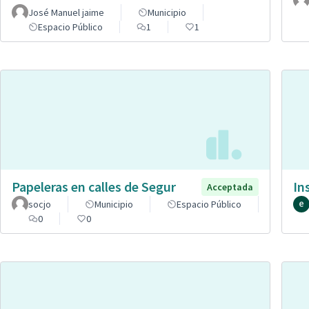
José Manuel jaime
Municipio
Espacio Público
1
1
Papeleras en calles de Segur
In
Acceptada
socjo
Municipio
Espacio Público
0
0