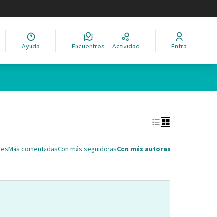
legir el idioma
Ayuda
Encuentros
Actividad
Entra
Leaflet
|
©
HERE maps
ina como puntos en el mapa. El elemento se puede utilizar con un 
nes
Más comentadas
Con más seguidoras
Con más autoras