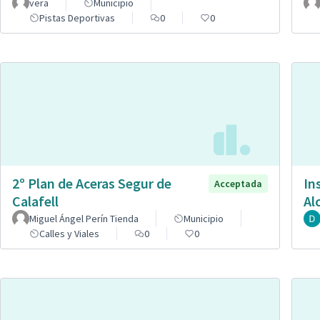
vera
Municipio
Pistas Deportivas
0
0
2º Plan de Aceras Segur de
In
Acceptada
Calafell
Al
Miguel Ángel Perín Tienda
Municipio
Calles y Viales
0
0