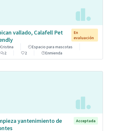
pican vallado, Calafell Pet
En
evaluación
iendly
Cristina
Espacio para mascotas
2
2
Enmienda
mpieza yantenimiento de
Acceptada
ntes