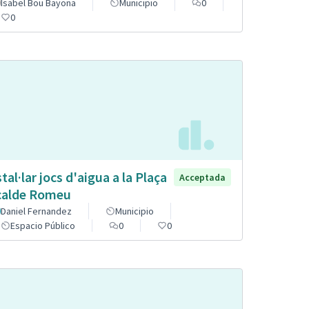
Isabel Bou Bayona
Municipio
0
0
stal·lar jocs d'aigua a la Plaça
Acceptada
calde Romeu
Daniel Fernandez
Municipio
Espacio Público
0
0