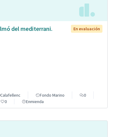
lmó del mediterrani.
En evaluación
Calafellenc
Fondo Marino
0
0
Enmienda