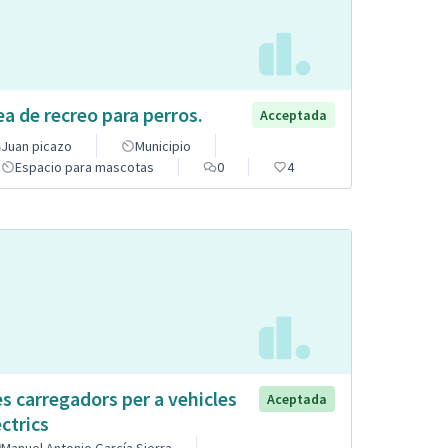
ea de recreo para perros.
Acceptada
Juan picazo
Municipio
Espacio para mascotas
0
4
s carregadors per a vehicles
Aceptada
èctrics