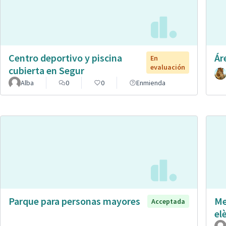
Centro deportivo y piscina
Ár
En
evaluación
cubierta en Segur
Alba
0
0
Enmienda
Parque para personas mayores
Me
Acceptada
el