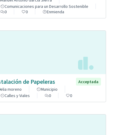
Manuel Antonio García Sierra
Comunicaciones para un Desarrollo Sostenible
0
0
Enmienda
stalación de Papeleras
Acceptada
elia moreno
Municipio
Calles y Viales
0
0