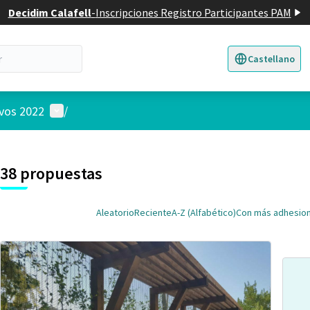
Decidim Calafell
-
Inscripciones Registro Participantes PAM
Castellano
Triar la llengua
E
Menú de usuario
ivos 2022
/
 el mapa
nte elemento es un mapa que presenta los componentes de esta pág
38 propuestas
Aleatorio
Reciente
A-Z (Alfabético)
Con más adhesio