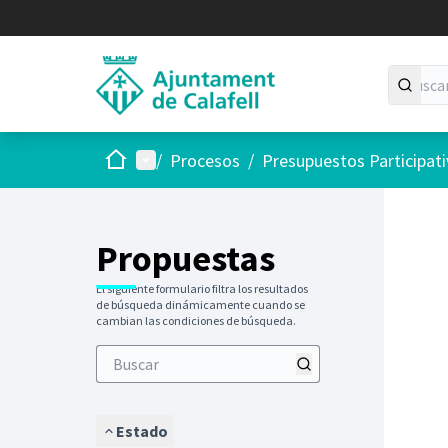
Inicio
Menú principal
/
Procesos
/
Presupuestos Participat
Saltar
El siguie
+
−
Propuestas
El siguiente formulario filtra los resultados
de búsqueda dinámicamente cuando se
cambian las condiciones de búsqueda.
Estado