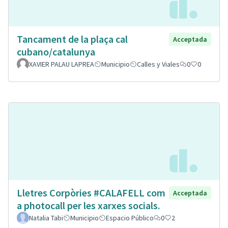
Tancament de la plaça cal
Acceptada
cubano/catalunya
XAVIER PALAU LAPREA
Municipio
Calles y Viales
0
0
Lletres Corpòries #CALAFELL com
Acceptada
a photocall per les xarxes socials.
Natalia Tabi
Municipio
Espacio Público
0
2