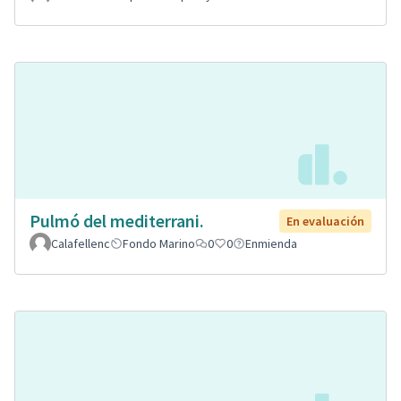
Pulmó del mediterrani.
En evaluación
Calafellenc
Fondo Marino
0
0
Enmienda