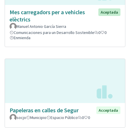
Mes carregadors per a vehicles
Aceptada
elèctrics
Manuel Antonio García Sierra
Comunicaciones para un Desarrollo Sostenible
0
0
Enmienda
Papeleras en calles de Segur
Acceptada
socjo
Municipio
Espacio Público
0
0