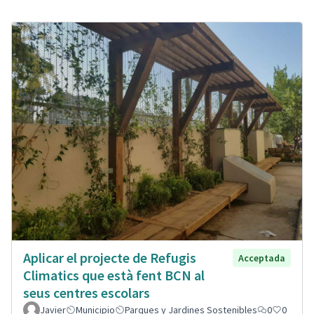
Aplicar el projecte de Refugis
Acceptada
Climatics que està fent BCN al
seus centres escolars
Javier
Municipio
Parques y Jardines Sostenibles
0
0