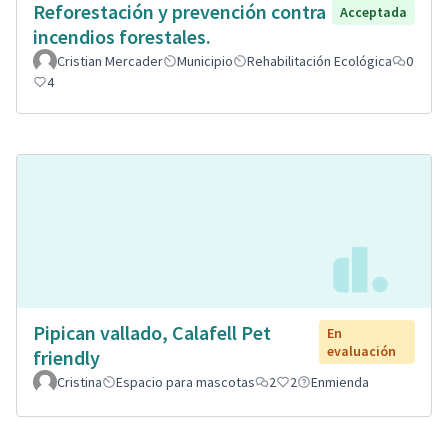
Reforestación y prevención contra
Acceptada
incendios forestales.
Cristian Mercader
Municipio
Rehabilitación Ecológica
0
4
Pipican vallado, Calafell Pet
En
evaluación
friendly
Cristina
Espacio para mascotas
2
2
Enmienda