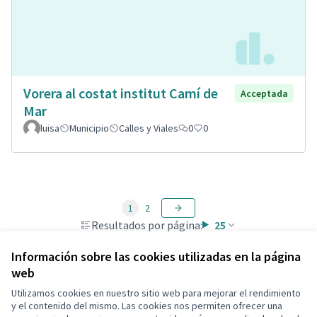
Vorera al costat institut Camí de
Acceptada
Mar
luisa
Municipio
Calles y Viales
0
0
1
2
Resultados por página:
25
Información sobre las cookies utilizadas en la página
web
Utilizamos cookies en nuestro sitio web para mejorar el rendimiento
Términos y condiciones de uso
y el contenido del mismo. Las cookies nos permiten ofrecer una
Configuración de cookies