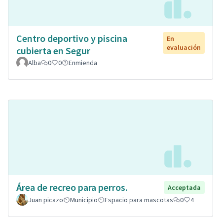
Centro deportivo y piscina
En
evaluación
cubierta en Segur
Alba
0
0
Enmienda
Área de recreo para perros.
Acceptada
Juan picazo
Municipio
Espacio para mascotas
0
4