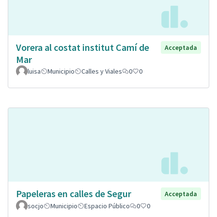
Vorera al costat institut Camí de
Acceptada
Mar
luisa
Municipio
Calles y Viales
0
0
Papeleras en calles de Segur
Acceptada
socjo
Municipio
Espacio Público
0
0