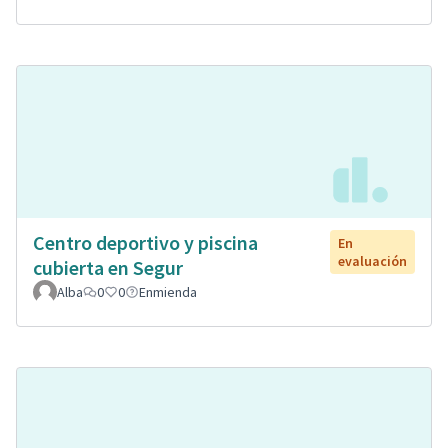
Centro deportivo y piscina
En
evaluación
cubierta en Segur
Alba
0
0
Enmienda