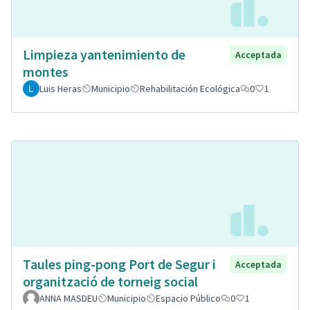
Limpieza yantenimiento de
Acceptada
montes
Luis Heras
Municipio
Rehabilitación Ecológica
0
1
Taules ping-pong Port de Segur i
Acceptada
organització de torneig social
ANNA MASDEU
Municipio
Espacio Público
0
1