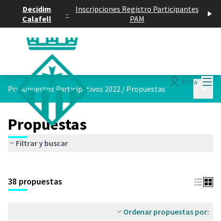
Decidim
Inscripciones Registro Participantes
-
Calafell
PAM
Menú
Entra
Menú p
Presupuestos Participativos 2022
/
Propuestas
Propuestas
Filtrar y buscar
Saltar el mapa
Leaflet
|
©
HERE maps
El siguiente elemento es un mapa que presenta los componentes 
+
38 propuestas
−
Ordenar propuestas por: