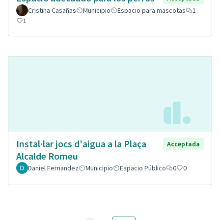
Cristina Casañas
Municipio
Espacio para mascotas
1
1
Instal·lar jocs d'aigua a la Plaça
Acceptada
Alcalde Romeu
Daniel Fernandez
Municipio
Espacio Público
0
0