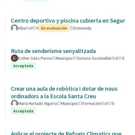
Centro deportivo y piscina cubierta en Segur
Alba
0
0
En evaluación
Enmienda
Ruta de senderisme senyalitzada
Esther Sáez Perea
Municipio
Turismo Sostenible
0
0
Acceptada
Crear una aula de robòtica i dotar de nous
ordinadors a la Escola Santa Creu
María Hurtado Algarra
Municipio
Formación
0
0
Acceptada
Aplicar el projecte de Refugis Climatics que