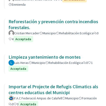
Enmienda
Reforestación y prevención contra incendios
forestales.
Cristian Mercader
Municipio
Rehabilitación Ecológica
0
4
Acceptada
Limpieza yantenimiento de montes
Luis Heras
Municipio
Rehabilitación Ecológica
0
1
Acceptada
Importar el Projecte de Refugis Climatics als
centres educatius del Municipi
F.A.C Federació Ampas de Calafell
Municipio
Formación
0
0
Acceptada