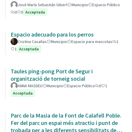
José María Sebastián Gibert
Municipio
Espacio Público
0
0
Acceptada
Espacio adecuado para los perros
Cristina Casañas
Municipio
Espacio para mascotas
1
1
Acceptada
Taules ping-pong Port de Segur i
organització de torneig social
ANNA MASDEU
Municipio
Espacio Público
0
1
Acceptada
Parc de la Masia de la Font de Calafell Poble.
Fer del parc un espai més atractiu i punt de
trobada per a les diferents sensibilitats del