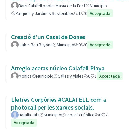
barri.
Barri Calafell poble. Masia de la Font
Municipio
Parques y Jardines Sostenibles
1
0
Acceptada
Creació d'un Casal de Dones
Isabel Bou Bayona
Municipio
0
0
Acceptada
Arreglo aceras núcleo Calafell Playa
Monica
Municipio
Calles y Viales
0
1
Acceptada
Lletres Corpòries #CALAFELL com a
photocall per les xarxes socials.
Natalia Tabi
Municipio
Espacio Público
0
2
Acceptada