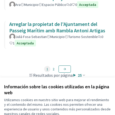
Ara
Municipio
Espacio Público
0
0
Acceptada
Arreglar la propietat de l'Ajuntament del
Passeig Marítim amb Rambla Antoni Artigas
Julià Fosa Sebastian
Municipio
Turismo Sostenible
0
1
Acceptada
1
2
Resultados por página:
25
Información sobre las cookies utilizadas en la página
web
Utilizamos cookies en nuestro sitio web para mejorar el rendimiento
Términos y condiciones de uso
y el contenido del mismo. Las cookies nos permiten ofrecer una
Configuración de cookies
experiencia de usuario y unos contenidos más personalizados desde
Decidim Calafell en X
Decidim Calafell en Facebook
Decidim Calafell en YouTube
Decidim Calafell en GitHub
nuestros canales de redes sociales.