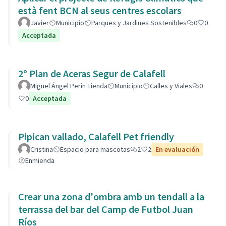
està fent BCN al seus centres escolars
Javier
Municipio
Parques y Jardines Sostenibles
0
0
Acceptada
2º Plan de Aceras Segur de Calafell
Miguel Ángel Perín Tienda
Municipio
Calles y Viales
0
0
Acceptada
Pipican vallado, Calafell Pet friendly
Cristina
Espacio para mascotas
2
2
En evaluación
Enmienda
Crear una zona d'ombra amb un tendall a la
terrassa del bar del Camp de Futbol Juan
Ríos