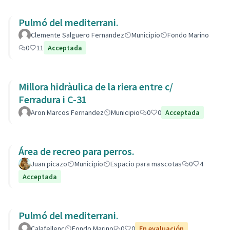
Pulmó del mediterrani.
Clemente Salguero Fernandez
Municipio
Fondo Marino
0
11
Acceptada
Millora hidràulica de la riera entre c/
Ferradura i C-31
Aron Marcos Fernandez
Municipio
0
0
Acceptada
Área de recreo para perros.
Juan picazo
Municipio
Espacio para mascotas
0
4
Acceptada
Pulmó del mediterrani.
Calafellenc
Fondo Marino
0
0
En evaluación