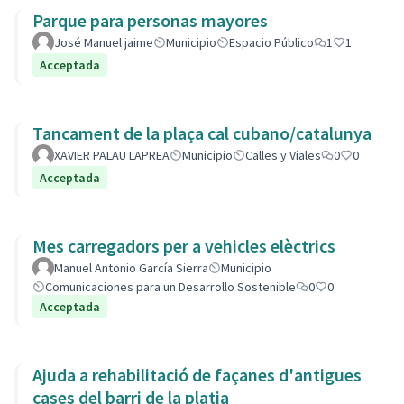
Parque para personas mayores
José Manuel jaime
Municipio
Espacio Público
1
1
Acceptada
Tancament de la plaça cal cubano/catalunya
XAVIER PALAU LAPREA
Municipio
Calles y Viales
0
0
Acceptada
Mes carregadors per a vehicles elèctrics
Manuel Antonio García Sierra
Municipio
Comunicaciones para un Desarrollo Sostenible
0
0
Acceptada
Ajuda a rehabilitació de façanes d'antigues
cases del barri de la platja