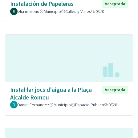
Instalación de Papeleras
Acceptada
elia moreno
Municipio
Calles y Viales
0
0
Instal·lar jocs d'aigua a la Plaça
Acceptada
Alcalde Romeu
Daniel Fernandez
Municipio
Espacio Público
0
0