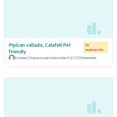
Pipican vallado, Calafell Pet
En
evaluación
friendly
Cristina
Espacio para mascotas
2
2
Enmienda