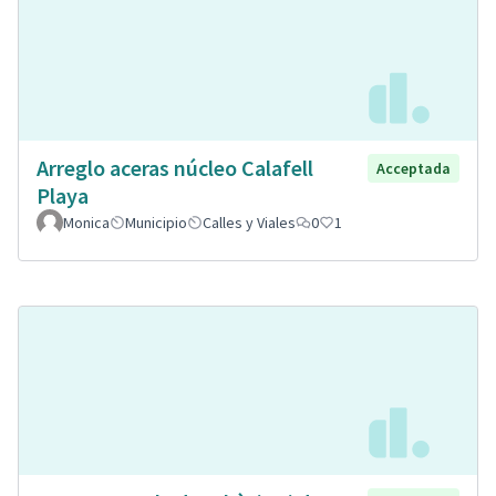
Arreglo aceras núcleo Calafell
Acceptada
Playa
Monica
Municipio
Calles y Viales
0
1