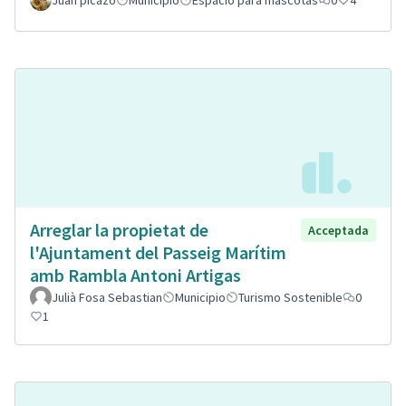
Juan picazo
Municipio
Espacio para mascotas
0
4
Arreglar la propietat de
Acceptada
l'Ajuntament del Passeig Marítim
amb Rambla Antoni Artigas
Julià Fosa Sebastian
Municipio
Turismo Sostenible
0
1