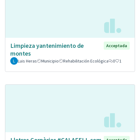
Limpieza yantenimiento de
Acceptada
montes
Luis Heras
Municipio
Rehabilitación Ecológica
0
1
Lletres Corpòries #CALAFELL com