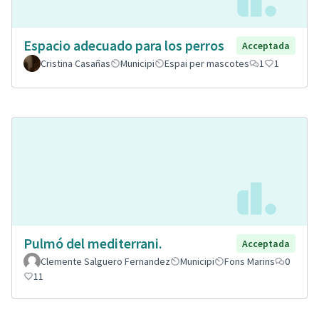
Espacio adecuado para los perros
Acceptada
Cristina Casañas
Municipi
Espai per mascotes
1
1
Pulmó del mediterrani.
Acceptada
Clemente Salguero Fernandez
Municipi
Fons Marins
0
11