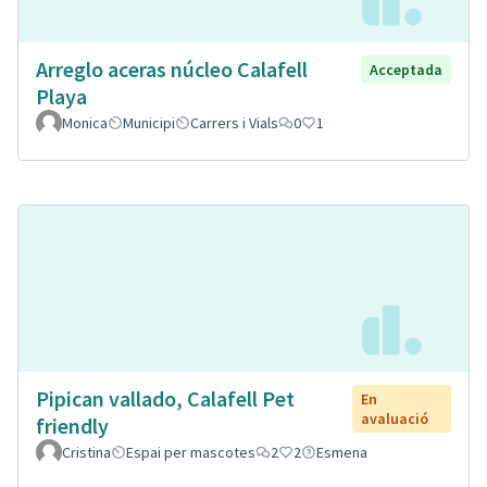
Arreglo aceras núcleo Calafell
Acceptada
Playa
Monica
Municipi
Carrers i Vials
0
1
Pipican vallado, Calafell Pet
En
avaluació
friendly
Cristina
Espai per mascotes
2
2
Esmena