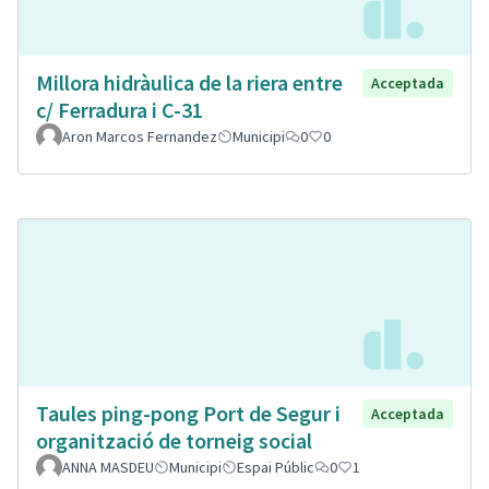
Millora hidràulica de la riera entre
Acceptada
c/ Ferradura i C-31
Aron Marcos Fernandez
Municipi
0
0
Taules ping-pong Port de Segur i
Acceptada
organització de torneig social
ANNA MASDEU
Municipi
Espai Públic
0
1