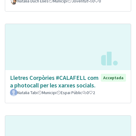
Natalia Duch Elies
Municipi
Joventut
0
0
Lletres Corpòries #CALAFELL com
Acceptada
a photocall per les xarxes socials.
Natalia Tabi
Municipi
Espai Públic
0
2