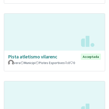
Pista atletismo vilarenc
Acceptada
vera
Municipi
Pistes Esportives
0
0