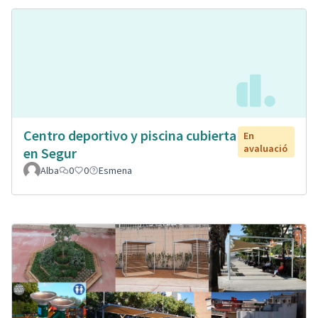
Centro deportivo y piscina cubierta
En
avaluació
en Segur
Alba
0
0
Esmena