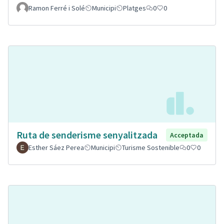
Ramon Ferré i Solé
Municipi
Platges
0
0
Ruta de senderisme senyalitzada
Acceptada
Esther Sáez Perea
Municipi
Turisme Sostenible
0
0