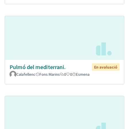
Pulmó del mediterrani.
En avaluació
Calafellenc
Fons Marins
0
0
Esmena