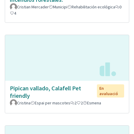
Cristian Mercader
Municipi
Rehabilitación ecológica
0
4
Pipican vallado, Calafell Pet
En
avaluació
friendly
Cristina
Espai per mascotes
2
2
Esmena