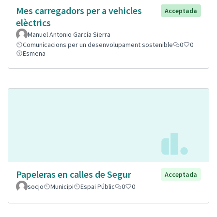
Mes carregadors per a vehicles
Acceptada
elèctrics
Manuel Antonio García Sierra
Comunicacions per un desenvolupament sostenible
0
0
Esmena
Papeleras en calles de Segur
Acceptada
socjo
Municipi
Espai Públic
0
0