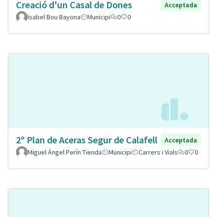
Creació d'un Casal de Dones
Acceptada
Isabel Bou Bayona
Municipi
0
0
2º Plan de Aceras Segur de Calafell
Acceptada
Miguel Ángel Perín Tienda
Municipi
Carrers i Vials
0
0