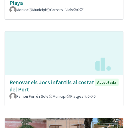
Playa
Monica
Municipi
Carrers i Vials
0
1
Renovar els Jocs infantils al costat
Acceptada
del Port
Ramon Ferré i Solé
Municipi
Platges
0
0