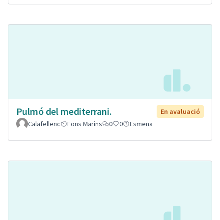
Pulmó del mediterrani.
En avaluació
Calafellenc
Fons Marins
0
0
Esmena