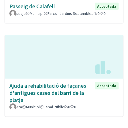
Passeig de Calafell
Acceptada
socjo
Municipi
Parcs i Jardins Sostenibles
0
0
Ajuda a rehabilitació de façanes
Acceptada
d'antigues cases del barri de la
platja
Ara
Municipi
Espai Públic
0
0