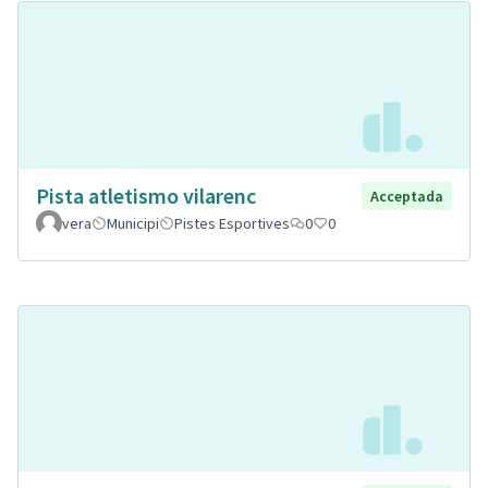
Pista atletismo vilarenc
Acceptada
vera
Municipi
Pistes Esportives
0
0