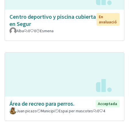
Centro deportivo y piscina cubierta
En
avaluació
en Segur
Alba
0
0
Esmena
Área de recreo para perros.
Acceptada
Juan picazo
Municipi
Espai per mascotes
0
4