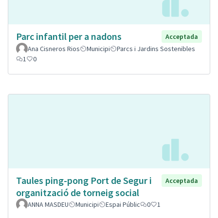
Parc infantil per a nadons
Acceptada
Ana Cisneros Rios
Municipi
Parcs i Jardins Sostenibles
1
0
Taules ping-pong Port de Segur i
Acceptada
organització de torneig social
ANNA MASDEU
Municipi
Espai Públic
0
1