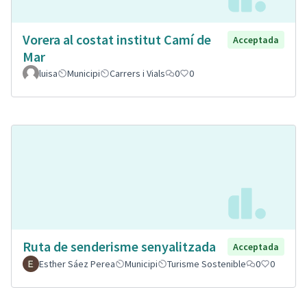
Vorera al costat institut Camí de
Acceptada
Mar
luisa
Municipi
Carrers i Vials
0
0
Ruta de senderisme senyalitzada
Acceptada
Esther Sáez Perea
Municipi
Turisme Sostenible
0
0