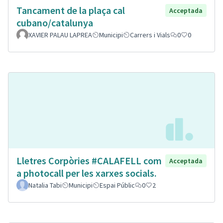
Tancament de la plaça cal
Acceptada
cubano/catalunya
XAVIER PALAU LAPREA
Municipi
Carrers i Vials
0
0
Lletres Corpòries #CALAFELL com
Acceptada
a photocall per les xarxes socials.
Natalia Tabi
Municipi
Espai Públic
0
2