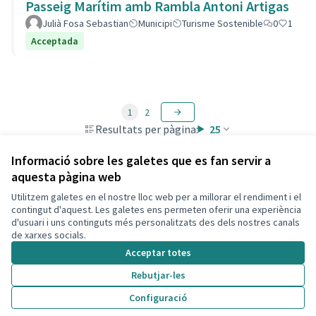
Passeig Marítim amb Rambla Antoni Artigas
Julià Fosa Sebastian
Municipi
Turisme Sostenible
0
1
Acceptada
1
2
Resultats per pàgina:
25
Informació sobre les galetes que es fan servir a
aquesta pàgina web
Utilitzem galetes en el nostre lloc web per a millorar el rendiment i el
Termes i condicions d'ús
contingut d'aquest. Les galetes ens permeten oferir una experiència
Configuració de les galetes
d'usuari i uns continguts més personalitzats des dels nostres canals
Decidim Calafell a X
Decidim Calafell a Facebook
Decidim Calafell a YouTube
Decidim Calafell a GitHub
de xarxes socials.
(Enllaç extern)
(Enllaç extern)
(Enllaç extern)
(Enllaç extern)
Acceptar totes
Rebutjar-les
Amb llicènc
(Enllaç exte
Configuració
(Enllaç extern)
Web creada amb
programari lliure
.
(Enllaç extern)