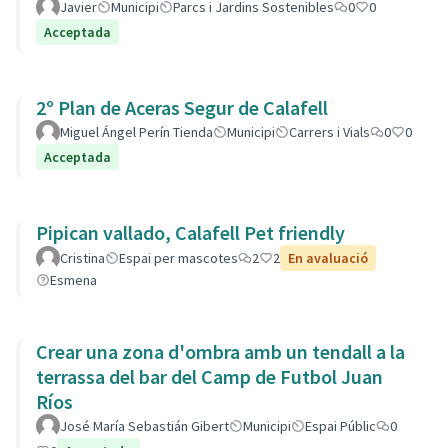
Javier
Municipi
Parcs i Jardins Sostenibles
0
0
Acceptada
2º Plan de Aceras Segur de Calafell
Miguel Ángel Perín Tienda
Municipi
Carrers i Vials
0
0
Acceptada
Pipican vallado, Calafell Pet friendly
Cristina
Espai per mascotes
2
2
En avaluació
Esmena
Crear una zona d'ombra amb un tendall a la
terrassa del bar del Camp de Futbol Juan
Ríos
José María Sebastián Gibert
Municipi
Espai Públic
0