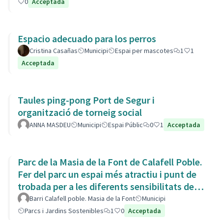
0
Acceptada
Espacio adecuado para los perros
Cristina Casañas
Municipi
Espai per mascotes
1
1
Acceptada
Taules ping-pong Port de Segur i
organització de torneig social
ANNA MASDEU
Municipi
Espai Públic
0
1
Acceptada
Parc de la Masia de la Font de Calafell Poble.
Fer del parc un espai més atractiu i punt de
trobada per a les diferents sensibilitats del
barri.
Barri Calafell poble. Masia de la Font
Municipi
Parcs i Jardins Sostenibles
1
0
Acceptada