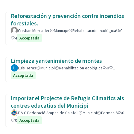
Reforestación y prevención contra incendios
forestales.
Cristian Mercader
Municipi
Rehabilitación ecológica
0
4
Acceptada
Limpieza yantenimiento de montes
Luis Heras
Municipi
Rehabilitación ecológica
0
1
Acceptada
Importar el Projecte de Refugis Climatics als
centres educatius del Municipi
F.A.C Federació Ampas de Calafell
Municipi
Formació
0
0
Acceptada