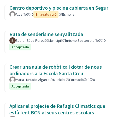
Centro deportivo y piscina cubierta en Segur
Alba
0
0
En avaluació
Esmena
Ruta de senderisme senyalitzada
Esther Sáez Perea
Municipi
Turisme Sostenible
0
0
Acceptada
Crear una aula de robòtica i dotar de nous
ordinadors a la Escola Santa Creu
María Hurtado Algarra
Municipi
Formació
0
0
Acceptada
Aplicar el projecte de Refugis Climatics que
està fent BCN al seus centres escolars