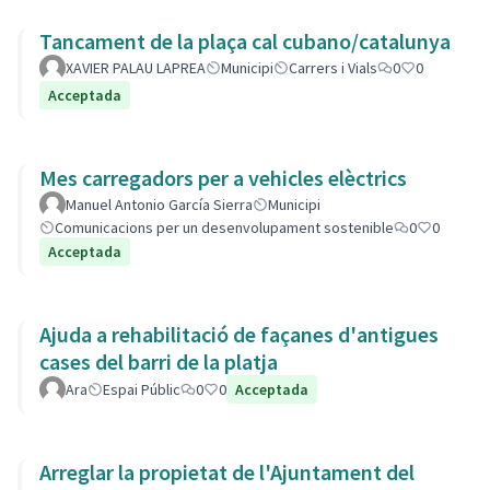
Tancament de la plaça cal cubano/catalunya
XAVIER PALAU LAPREA
Municipi
Carrers i Vials
0
0
Acceptada
Mes carregadors per a vehicles elèctrics
Manuel Antonio García Sierra
Municipi
Comunicacions per un desenvolupament sostenible
0
0
Acceptada
Ajuda a rehabilitació de façanes d'antigues
cases del barri de la platja
Ara
Espai Públic
0
0
Acceptada
Arreglar la propietat de l'Ajuntament del