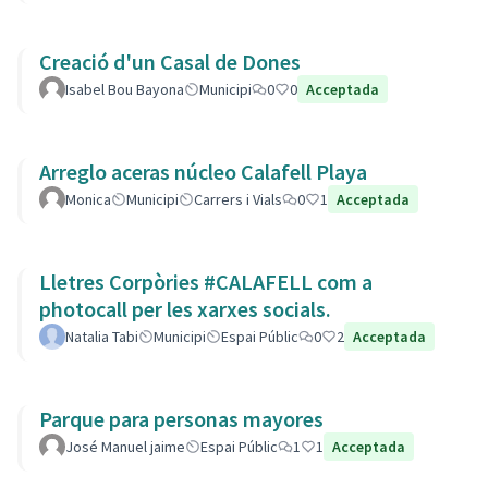
Creació d'un Casal de Dones
Isabel Bou Bayona
Municipi
0
0
Acceptada
Arreglo aceras núcleo Calafell Playa
Monica
Municipi
Carrers i Vials
0
1
Acceptada
Lletres Corpòries #CALAFELL com a
photocall per les xarxes socials.
Natalia Tabi
Municipi
Espai Públic
0
2
Acceptada
Parque para personas mayores
José Manuel jaime
Espai Públic
1
1
Acceptada