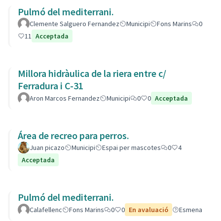
Pulmó del mediterrani.
Clemente Salguero Fernandez
Municipi
Fons Marins
0
11
Acceptada
Millora hidràulica de la riera entre c/
Ferradura i C-31
Aron Marcos Fernandez
Municipi
0
0
Acceptada
Área de recreo para perros.
Juan picazo
Municipi
Espai per mascotes
0
4
Acceptada
Pulmó del mediterrani.
Calafellenc
Fons Marins
0
0
En avaluació
Esmena