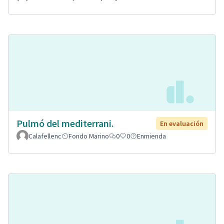
Pulmó del mediterrani.
En evaluación
Calafellenc
Fondo Marino
0
0
Enmienda