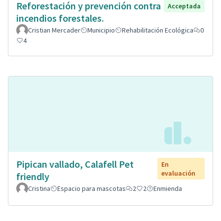
Reforestación y prevención contra
Acceptada
incendios forestales.
Cristian Mercader
Municipio
Rehabilitación Ecológica
0
4
Pipican vallado, Calafell Pet
En
evaluación
friendly
Cristina
Espacio para mascotas
2
2
Enmienda