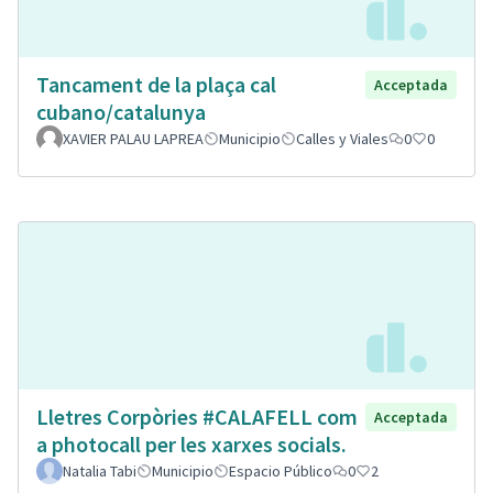
Tancament de la plaça cal
Acceptada
cubano/catalunya
XAVIER PALAU LAPREA
Municipio
Calles y Viales
0
0
Lletres Corpòries #CALAFELL com
Acceptada
a photocall per les xarxes socials.
Natalia Tabi
Municipio
Espacio Público
0
2