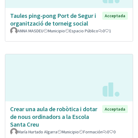
Taules ping-pong Port de Segur i
Acceptada
organització de torneig social
ANNA MASDEU
Municipio
Espacio Público
0
1
Crear una aula de robòtica i dotar
Acceptada
de nous ordinadors a la Escola
Santa Creu
María Hurtado Algarra
Municipio
Formación
0
0