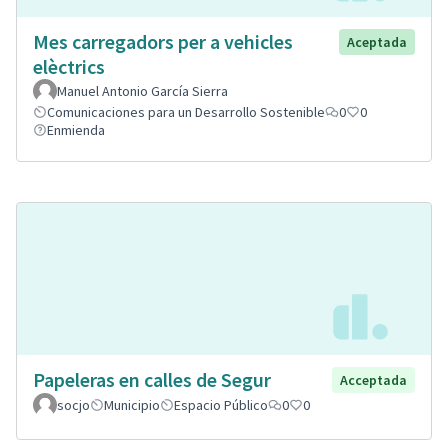
Mes carregadors per a vehicles
Aceptada
elèctrics
Manuel Antonio García Sierra
Comunicaciones para un Desarrollo Sostenible
0
0
Enmienda
Papeleras en calles de Segur
Acceptada
socjo
Municipio
Espacio Público
0
0