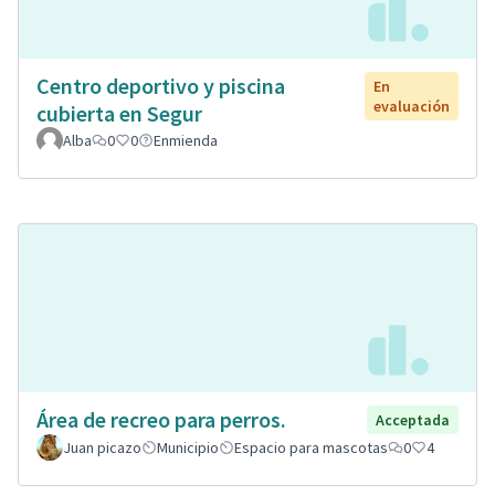
Centro deportivo y piscina
En
evaluación
cubierta en Segur
Alba
0
0
Enmienda
Área de recreo para perros.
Acceptada
Juan picazo
Municipio
Espacio para mascotas
0
4