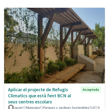
Aplicar el projecte de Refugis
Acceptada
Climatics que està fent BCN al
seus centres escolars
Javier
Municipio
Parques y Jardines Sostenibles
0
0