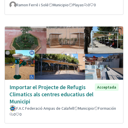
Ramon Ferré i Solé
Municipio
Playas
0
0
Importar el Projecte de Refugis
Acceptada
Climatics als centres educatius del
Municipi
F.A.C Federació Ampas de Calafell
Municipio
Formación
0
0