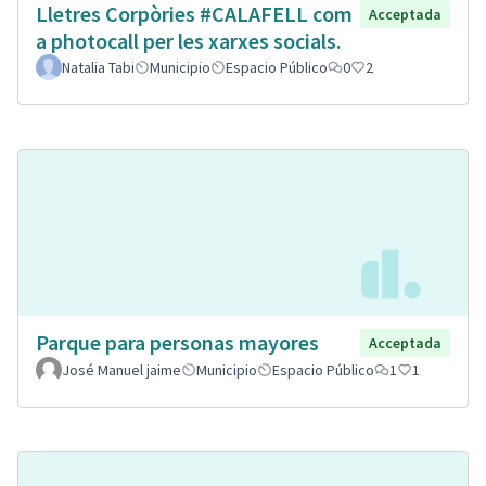
Lletres Corpòries #CALAFELL com
Acceptada
a photocall per les xarxes socials.
Natalia Tabi
Municipio
Espacio Público
0
2
Parque para personas mayores
Acceptada
José Manuel jaime
Municipio
Espacio Público
1
1