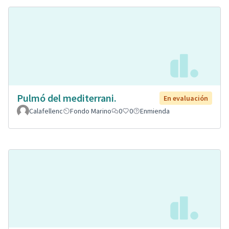
Pulmó del mediterrani.
En evaluación
Calafellenc
Fondo Marino
0
0
Enmienda