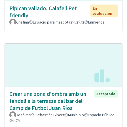
Pipican vallado, Calafell Pet
En
evaluación
friendly
Cristina
Espacio para mascotas
2
2
Enmienda
Crear una zona d'ombra amb un
Acceptada
tendall a la terrassa del bar del
Camp de Futbol Juan Ríos
José María Sebastián Gibert
Municipio
Espacio Público
0
0