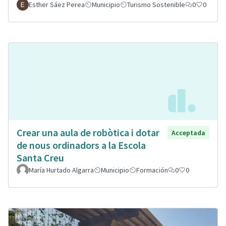
Esther Sáez Perea
Municipio
Turismo Sostenible
0
0
Crear una aula de robòtica i dotar
Acceptada
de nous ordinadors a la Escola
Santa Creu
María Hurtado Algarra
Municipio
Formación
0
0